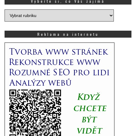
Vyberte si, co Vás zajímá
Vyberte
si,
co
Vás
Reklama na internetu
zajímá