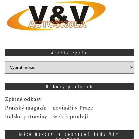
Archiv zpráv
Archiv
zpráv
Odkazy partnerů
Zpětné odkazy
Pražský magazín
– novináři v Praze
Italské potraviny
– web k prodeji
Máte úzkosti a deprese? Tady Vám
pomohou!