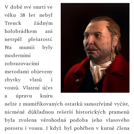
V době své smrti ve
věku 38 let nebyl
Trenck žádným
holobrádkem ani
netrpěl plešatostí.
Na mumii byly
moderními
zobrazovacími
metodami objeveny
zbytky vlasů i
vousů. Vlastní účes
a úpravu kníru
nelze z mumifikovaných ostatků samozřejmě vyčíst,
nicméně důkladnou rešerší historických pramenů
byla zvolena věrohodná podoba jeho vlasového
porostu i vousu. I když byl pohřben v kutně člena