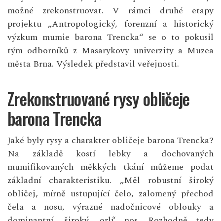
možné zrekonstruovat. V rámci druhé etapy
projektu „Antropologický, forenzní a historický
výzkum mumie barona Trencka“ se o to pokusil
tým odborníků z Masarykovy univerzity a Muzea
města Brna. Výsledek představil veřejnosti.
Zrekonstruované rysy obličeje
barona Trencka
Jaké byly rysy a charakter obličeje barona Trencka?
Na základě kostí lebky a dochovaných
mumifikovaných měkkých tkání můžeme podat
základní charakteristiku. „Měl robustní široký
obličej, mírně ustupující čelo, zalomený přechod
čela a nosu, výrazné nadočnicové oblouky a
dominantní, široký ‚orlí‘ nos. Rozhodně tedy