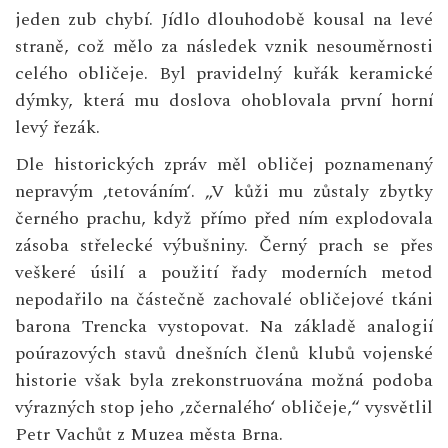
jeden zub chybí. Jídlo dlouhodobě kousal na levé
straně, což mělo za následek vznik nesouměrnosti
celého obličeje. Byl pravidelný kuřák keramické
dýmky, která mu doslova ohoblovala první horní
levý řezák.
Dle historických zpráv měl obličej poznamenaný
nepravým ‚tetováním‘. „V kůži mu zůstaly zbytky
černého prachu, když přímo před ním explodovala
zásoba střelecké výbušniny. Černý prach se přes
veškeré úsilí a použití řady moderních metod
nepodařilo na částečně zachovalé obličejové tkáni
barona Trencka vystopovat. Na základě analogií
poúrazových stavů dnešních členů klubů vojenské
historie však byla zrekonstruována možná podoba
výrazných stop jeho ‚zčernalého‘ obličeje,“ vysvětlil
Petr Vachůt z Muzea města Brna.