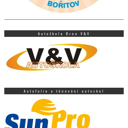
Autoškola Brno V&V
Autofolie a tónování autoskel