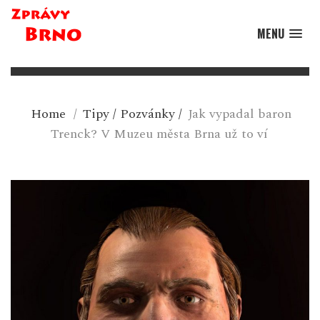
MENU
Home
/
Tipy
/
Pozvánky
/
Jak vypadal baron
Trenck? V Muzeu města Brna už to ví