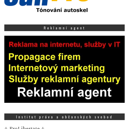
Reklamní agent
Institut práva a občanských svobod
↓
ProLibertate
↓