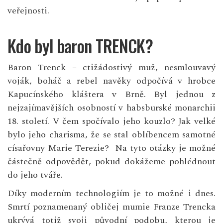
veřejnosti.
Kdo byl baron TRENCK?
Baron Trenck – ctižádostivý muž, nesmlouvavý
voják, boháč a rebel navěky odpočívá v hrobce
Kapucínského kláštera v Brně. Byl jednou z
nejzajímavějších osobností v habsburské monarchii
18. století. V čem spočívalo jeho kouzlo? Jak velké
bylo jeho charisma, že se stal oblíbencem samotné
císařovny Marie Terezie? Na tyto otázky je možné
částečně odpovědět, pokud dokážeme pohlédnout
do jeho tváře.
Díky moderním technologiím je to možné i dnes.
Smrtí poznamenaný obličej mumie Franze Trencka
ukrývá totiž svoji původní podobu, kterou je