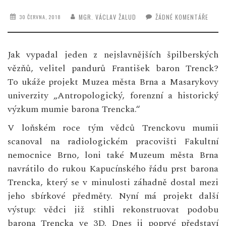
MGR. VÁCLAV ŽALUD
ŽÁDNÉ KOMENTÁŘE
30 ČERVNA, 2018
Jak vypadal jeden z nejslavnějších špilberských
vězňů, velitel pandurů František baron Trenck?
To ukáže projekt Muzea města Brna a Masarykovy
univerzity „Antropologický, forenzní a historický
výzkum mumie barona Trencka.“
V loňském roce tým vědců Trenckovu mumii
scanoval na radiologickém pracovišti Fakultní
nemocnice Brno, loni také Muzeum města Brna
navrátilo do rukou Kapucínského řádu prst barona
Trencka, který se v minulosti záhadně dostal mezi
jeho sbírkové předměty. Nyní má projekt další
výstup: vědci již stihli rekonstruovat podobu
barona Trencka ve 3D. Dnes ji poprvé představí