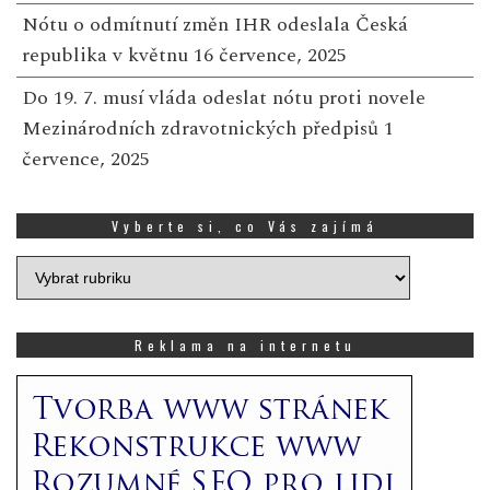
Nótu o odmítnutí změn IHR odeslala Česká
republika v květnu
16 července, 2025
Do 19. 7. musí vláda odeslat nótu proti novele
Mezinárodních zdravotnických předpisů
1
července, 2025
Vyberte si, co Vás zajímá
Vyberte
si,
co
Vás
Reklama na internetu
zajímá