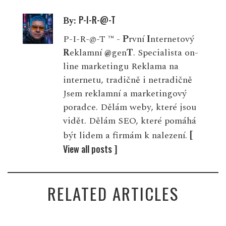
P-I-R-@-T
By:
P-I-R-@-T ™ -
P
rvní
I
nternetový
R
eklamní
@
gen
T
. Specialista on-
line marketingu Reklama na
internetu, tradičně i netradičně
Jsem reklamní a marketingový
poradce. Dělám weby, které jsou
vidět. Dělám SEO, které pomáhá
[
být lidem a firmám k nalezení.
View all posts ]
RELATED ARTICLES