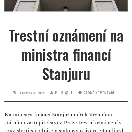
Trestní oznámení na
ministra financí
Stanjuru
P-I-R-@-T
ŽÁDNÉ KOMENTÁŘE
11 ČERVENCE, 2022
Na ministra financí Stanjuru míří k Vrchnímu
státnímu zastupitelství v Praze trestní oznámení v
souvislosti s podpisem smlouvy o úvěru 74 miliard,