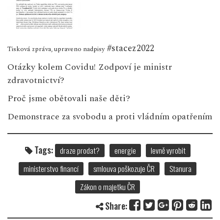
#stacez2022
Tisková zpráva, upraveno nadpisy
Otázky kolem Covidu! Zodpoví je ministr
zdravotnictví?
Proč jsme obětovali naše děti?
Demonstrace za svobodu a proti vládním opatřením
Tags:
draze prodat?
energie
levně vyrobit
ministerstvo financí
smlouva poškozuje ČR
Stanura
Zákon o majetku ČR
Share: