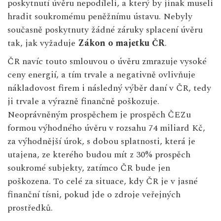
poskytnutí úvěru nepodíleli, a který by jinak museli
hradit soukromému peněžnímu ústavu. Nebyly
současně poskytnuty žádné záruky splacení úvěru
tak, jak vyžaduje
Zákon o majetku ČR
.
ČR navíc touto smlouvou o úvěru zmrazuje vysoké
ceny energií, a tím trvale a negativně ovlivňuje
nákladovost firem i následný výběr daní v ČR, tedy
ji trvale a výrazně finančně poškozuje.
Neoprávněným prospěchem je prospěch ČEZu
formou výhodného úvěru v rozsahu 74 miliard Kč,
za výhodnější úrok, s dobou splatnosti, která je
utajena, ze kterého budou mít z 30% prospěch
soukromé subjekty, zatímco ČR bude jen
poškozena. To celé za situace, kdy ČR je v jasné
finanční tísni, pokud jde o zdroje veřejných
prostředků.