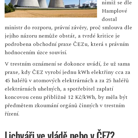
nimiž se dle
Hamplové
dostal
ministr do rozporu, právní závěry, proč smlouva dle
jejího názoru nemůže obstát, a tvrdé kritice je
podrobena obchodní praxe ČEZu, která s právním
hodnocením úzce souvisí.
V trestním oznámení se dokonce uvádí, že už sama
praxe, kdy ČEZ vyrobí jednu kWh elektřiny cca za
45 haléřů v atomových elektrárnách a za 25 haléřů
elektrárnách uhelných, a spotřebitel zaplatí
koncovou cenu přibližně 12 Kč/kWh, by měla být
předmětem zkoumání orgánů činných v trestním
řízení.
Lichváři ve vládě nebo v ČEZ?