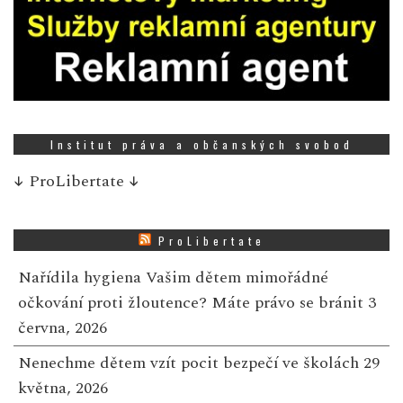
Institut práva a občanských svobod
↓
ProLibertate
↓
ProLibertate
Nařídila hygiena Vašim dětem mimořádné
očkování proti žloutence? Máte právo se bránit
3
června, 2026
Nenechme dětem vzít pocit bezpečí ve školách
29
května, 2026