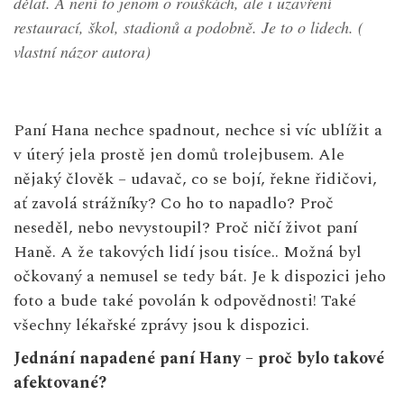
dělat. A není to jenom o rouškách, ale i uzavření
restaurací, škol, stadionů a podobně. Je to o lidech. (
vlastní názor autora)
Paní Hana nechce spadnout, nechce si víc ublížit a
v úterý jela prostě jen domů trolejbusem. Ale
nějaký člověk – udavač, co se bojí, řekne řidičovi,
ať zavolá strážníky? Co ho to napadlo? Proč
neseděl, nebo nevystoupil? Proč ničí život paní
Haně. A že takových lidí jsou tisíce.. Možná byl
očkovaný a nemusel se tedy bát. Je k dispozici jeho
foto a bude také povolán k odpovědnosti! Také
všechny lékařské zprávy jsou k dispozici.
Jednání napadené paní Hany – proč bylo takové
afektované?