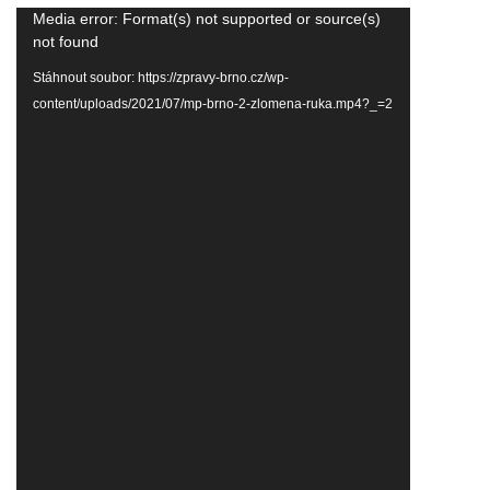
Video
Media error: Format(s) not supported or source(s)
přehrávač
not found
Stáhnout soubor: https://zpravy-brno.cz/wp-
content/uploads/2021/07/mp-brno-2-zlomena-ruka.mp4?_=2