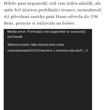
Nikdo paní nepomohl, stál tam jeden mladík, ale
spíše byl účasten probíhající situace, nezasahoval.
Až přivolaná sanitka paní Hanu odvezla do UN
Brno, protože si stěžovala na bolest.
Video
Media error: Format(s) not supported or source(s)
přehrávač
not found
Stáhnout soubor: https://zpravy-brno.cz/wp-
content/uploads/2021/07/mp-brno-1-zlomena-ruka.mp4?_=1