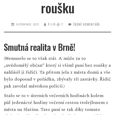
roušku
P-I-R-@-T
ŽÁDNÉ KOMENTÁŘE
16 ČERVENCE, 2021
Smutná realita v Brně!
(Nemuselo se to však stát. A může za to
„uvědomělý občan“ který si všiml paní bez roušky a
nahlásil ji řidiči. Ta přitom jela z města domů a vše
bylo doposud v pořádku, zbývaly tři zastávky. Řidič
pak zavolal městskou policii.)
Stalo se to v úterních večerních hodinách kolem
půl jedenácté hodiny večerní cestou trolejbusem z
města na Slatinu. Tato paní se tak díky tomuto