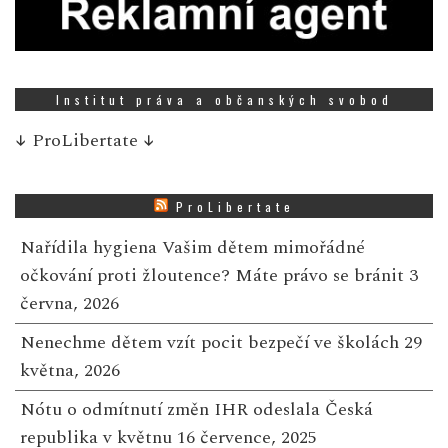
Institut práva a občanských svobod
↓
ProLibertate
↓
ProLibertate
Nařídila hygiena Vašim dětem mimořádné
očkování proti žloutence? Máte právo se bránit
3
června, 2026
Nenechme dětem vzít pocit bezpečí ve školách
29
května, 2026
Nótu o odmítnutí změn IHR odeslala Česká
republika v květnu
16 července, 2025