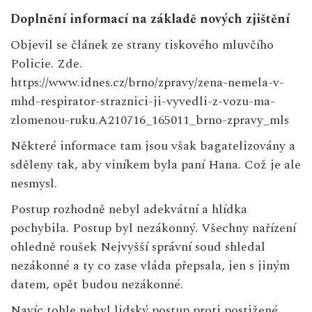
Doplnění informací na základě nových zjištění
Objevil se článek ze strany tiskového mluvčího
Policie. Zde.
https://www.idnes.cz/brno/zpravy/zena-nemela-v-
mhd-respirator-straznici-ji-vyvedli-z-vozu-ma-
zlomenou-ruku.A210716_165011_brno-zpravy_mls
Některé informace tam jsou však bagatelizovány a
sděleny tak, aby viníkem byla paní Hana. Což je ale
nesmysl.
Postup rozhodně nebyl adekvátní a hlídka
pochybila. Postup byl nezákonný. Všechny nařízení
ohledně roušek Nejvyšší správní soud shledal
nezákonné a ty co zase vláda přepsala, jen s jiným
datem, opět budou nezákonné.
Navíc tohle nebyl lidský postup proti postižené