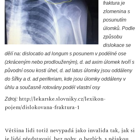
fraktura je
zlomenina s
posunutím
úlomků. Podle
způsobu
dislokace se
dělí na: dislocatio ad longum s posunem v podélné ose
(zkráceným nebo prodlouženým), d. ad axim úlomek tvoří s
původní osou kosti úhel, d. ad latus úlomky jsou oddáleny
do šířky a d. ad periferiam, kde jsou úlomky oddáleny v
úhlu a současně rotovány podél vlastní osy
http://lekarske.slovniky.cz/lexikon-
Zdroj:
pojem/dislokovana-fraktura-1
Většina lidi totiž nevypadá jako invalida tak, jak si
je lidé představují, bez nohy, o berlích, s nějakou