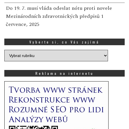
Do 19. 7. musí vláda odeslat nótu proti novele
Mezinárodních zdravotnických předpisů
1
července, 2025
Vyberte si, co Vás zajímá
Vyberte
si,
co
Vás
Reklama na internetu
zajímá