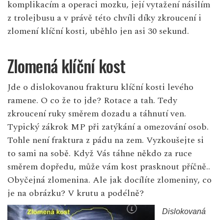
komplikacím a operaci mozku, její vytažení násilím
z trolejbusu a v právě této chvíli díky zkroucení i
zlomení klíční kosti, uběhlo jen asi 30 sekund.
Zlomená klíční kost
Jde o dislokovanou frakturu klíční kosti levého
ramene. O co že to jde? Rotace a tah. Tedy
zkroucení ruky směrem dozadu a táhnutí ven.
Typický zákrok MP při zatýkání a omezování osob.
Tohle není fraktura z pádu na zem. Vyzkoušejte si
to sami na sobě. Když Vás táhne někdo za ruce
směrem dopředu, může vám kost prasknout příčně..
Obyčejná zlomenina. Ale jak docílíte zlomeniny, co
je na obrázku? V krutu a podélně?
Dislokovaná