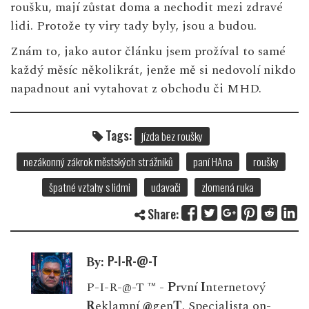
roušku, mají zůstat doma a nechodit mezi zdravé
lidi. Protože ty viry tady byly, jsou a budou.
Znám to, jako autor článku jsem prožíval to samé
každý měsíc několikrát, jenže mě si nedovolí nikdo
napadnout ani vytahovat z obchodu či MHD.
Tags:
jízda bez roušky
nezákonný zákrok městských strážníků
paní HAna
roušky
špatné vztahy s lidmi
udavači
zlomená ruka
Share:
P-I-R-@-T
By:
P-I-R-@-T ™ -
P
rvní
I
nternetový
R
eklamní
@
gen
T
. Specialista on-