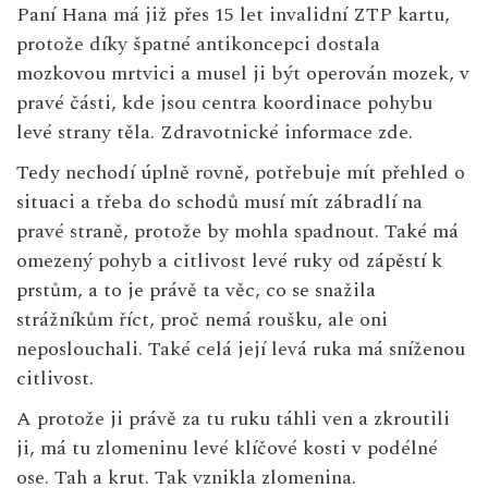
Paní Hana má již přes 15 let invalidní ZTP kartu,
protože díky špatné antikoncepci dostala
mozkovou mrtvici a musel ji být operován mozek, v
pravé části, kde jsou centra koordinace pohybu
levé strany těla.
Zdravotnické informace zde.
Tedy nechodí úplně rovně, potřebuje mít přehled o
situaci a třeba do schodů musí mít zábradlí na
pravé straně, protože by mohla spadnout. Také má
omezený pohyb a citlivost levé ruky od zápěstí k
prstům, a to je právě ta věc, co se snažila
strážníkům říct, proč nemá roušku, ale oni
neposlouchali. Také celá její levá ruka má sníženou
citlivost.
A protože ji právě za tu ruku táhli ven a zkroutili
ji, má tu zlomeninu levé klíčové kosti v podélné
ose. Tah a krut. Tak vznikla zlomenina.