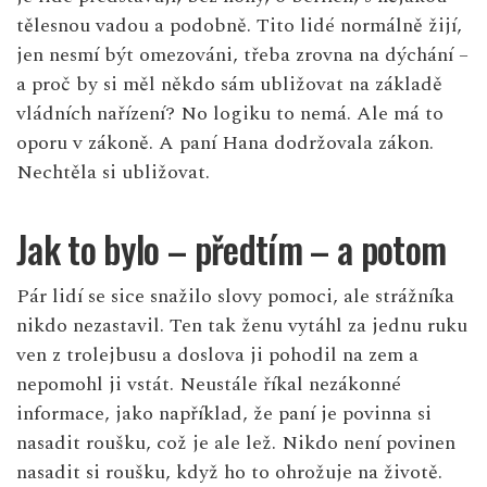
tělesnou vadou a podobně. Tito lidé normálně žijí,
jen nesmí být omezováni, třeba zrovna na dýchání –
a proč by si měl někdo sám ubližovat na základě
vládních nařízení? No logiku to nemá. Ale má to
oporu v zákoně. A paní Hana dodržovala zákon.
Nechtěla si ubližovat.
Jak to bylo – předtím – a potom
Pár lidí se sice snažilo slovy pomoci, ale strážníka
nikdo nezastavil. Ten tak ženu vytáhl za jednu ruku
ven z trolejbusu a doslova ji pohodil na zem a
nepomohl ji vstát. Neustále říkal nezákonné
informace, jako například, že paní je povinna si
nasadit roušku, což je ale lež. Nikdo není povinen
nasadit si roušku, když ho to ohrožuje na životě.