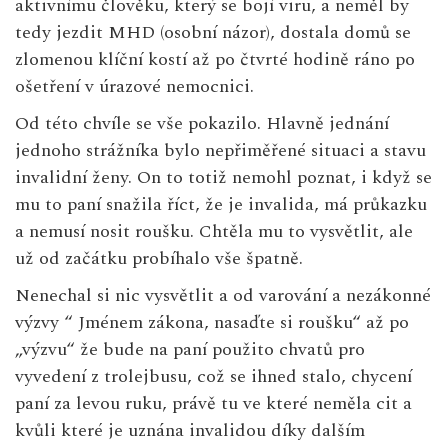
aktivnímu člověku, který se bojí viru, a neměl by
tedy jezdit MHD (osobní názor), dostala domů se
zlomenou klíční kostí až po čtvrté hodině ráno po
ošetření v úrazové nemocnici.
Od této chvíle se vše pokazilo. Hlavně jednání
jednoho strážníka bylo nepřiměřené situaci a stavu
invalidní ženy. On to totiž nemohl poznat, i když se
mu to paní snažila říct, že je invalida, má průkazku
a nemusí nosit roušku. Chtěla mu to vysvětlit, ale
už od začátku probíhalo vše špatně.
Nenechal si nic vysvětlit a od varování a nezákonné
výzvy “ Jménem zákona, nasaďte si roušku“ až po
„výzvu“ že bude na paní použito chvatů pro
vyvedení z trolejbusu, což se ihned stalo, chycení
paní za levou ruku, právě tu ve které neměla cit a
kvůli které je uznána invalidou díky dalším