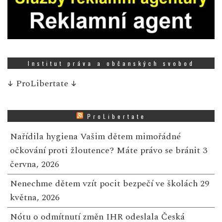
Institut práva a občanských svobod
↓
ProLibertate
↓
ProLibertate
Nařídila hygiena Vašim dětem mimořádné
očkování proti žloutence? Máte právo se bránit
3
června, 2026
Nenechme dětem vzít pocit bezpečí ve školách
29
května, 2026
Nótu o odmítnutí změn IHR odeslala Česká