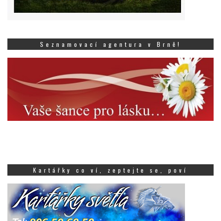
Seznamovací agentura v Brně!
Kartářky co ví, zeptejte se, poví