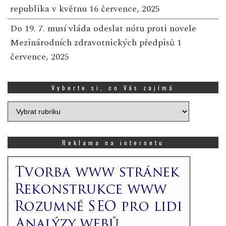
republika v květnu
16 července, 2025
Do 19. 7. musí vláda odeslat nótu proti novele
Mezinárodních zdravotnických předpisů
1
července, 2025
Vyberte si, co Vás zajímá
Vyberte
si,
co
Vás
Reklama na internetu
zajímá