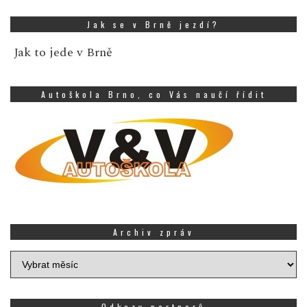
Jak se v Brně jezdí?
Jak to jede v Brně
Autoškola Brno, co Vás naučí řídit
Archiv zpráv
Archiv
zpráv
Odkazy partnerů