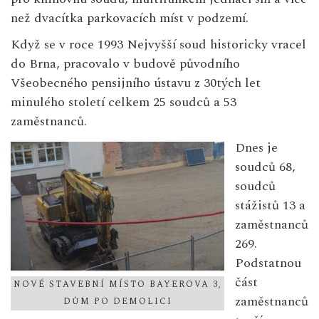
než dvacítka parkovacích míst v podzemí.
Když se v roce 1993 Nejvyšší soud historicky vracel
do Brna, pracovalo v budově původního
Všeobecného pensijního ústavu z 30tých let
minulého století celkem 25 soudců a 53
zaměstnanců.
Dnes je
soudců 68,
soudců
stážistů 13 a
zaměstnanců
269.
Podstatnou
část
NOVÉ STAVEBNÍ MÍSTO BAYEROVA 3,
zaměstnanců
DŮM PO DEMOLICI