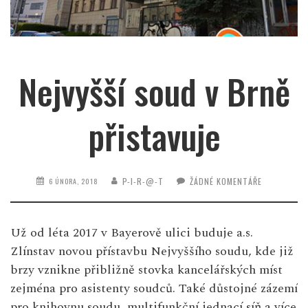
Nejvyšší soud v Brně
přistavuje
P-I-R-@-T
ŽÁDNÉ KOMENTÁŘE
6 ÚNORA, 2018
Už od léta 2017 v Bayerově ulici buduje a.s.
Zlínstav novou přístavbu Nejvyššího soudu, kde již
brzy vznikne přibližně stovka kancelářských míst
zejména pro asistenty soudců. Také důstojné zázemí
pro knihovnu soudu, multifunkční jednací síň a více