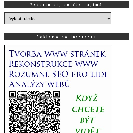
Vyberte si, co Vás zajímá
Vyberte
si,
co
Vás
Reklama na internetu
zajímá