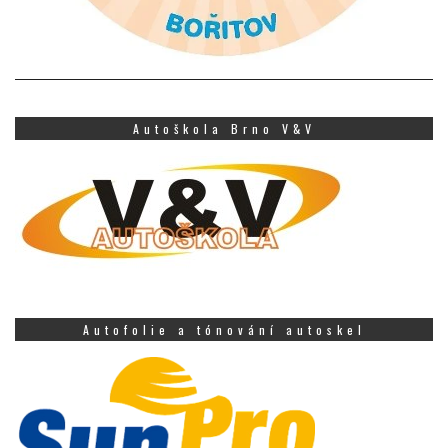
Autoškola Brno V&V
Autofolie a tónování autoskel