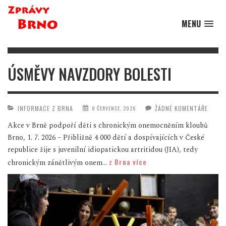
MENU
ÚSMĚVY NAVZDORY BOLESTI
M
S
INFORMACE Z BRNA
ŽÁDNÉ KOMENTÁŘE
8 ČERVENCE, 2026
Akce v Brně podpoří děti s chronickým onemocněním kloubů
Brno, 1. 7. 2026 – Přibližně 4 000 dětí a dospívajících v České
Hl
republice žije s juvenilní idiopatickou artritidou (JIA), tedy
do
z Brna více
chronickým zánětlivým onem...
př
ro