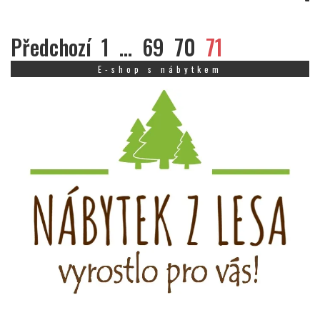
Předchozí
1
…
69
70
71
E-shop s nábytkem