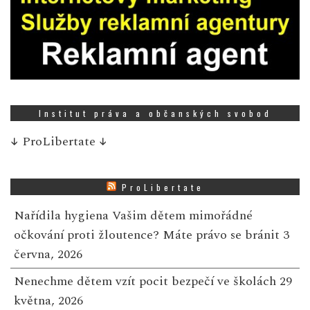
Institut práva a občanských svobod
↓
ProLibertate
↓
ProLibertate
Nařídila hygiena Vašim dětem mimořádné
očkování proti žloutence? Máte právo se bránit
3
června, 2026
Nenechme dětem vzít pocit bezpečí ve školách
29
května, 2026