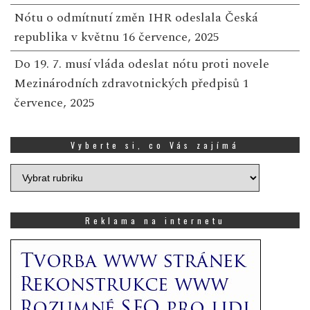
Nótu o odmítnutí změn IHR odeslala Česká
republika v květnu
16 července, 2025
Do 19. 7. musí vláda odeslat nótu proti novele
Mezinárodních zdravotnických předpisů
1
července, 2025
Vyberte si, co Vás zajímá
Vyberte
si,
co
Vás
Reklama na internetu
zajímá