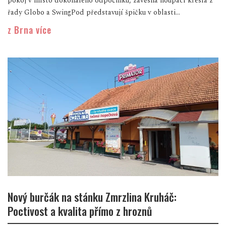
pokoj v místo dokonalého odpočinku, závěsná houpací křesla z
řady Globo a SwingPod představují špičku v oblasti...
z Brna více
Nový burčák na stánku Zmrzlina Kruháč:
Poctivost a kvalita přímo z hroznů