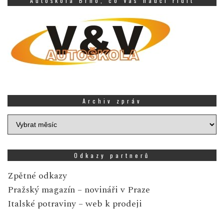
Autoškola Brno, co Vás naučí řídit
Archiv zpráv
Archiv
zpráv
Odkazy partnerů
Zpětné odkazy
Pražský magazín
– novináři v Praze
Italské potraviny
– web k prodeji