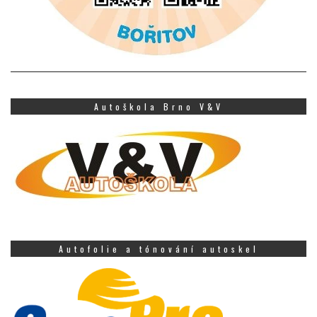
Autoškola Brno V&V
Autofolie a tónování autoskel