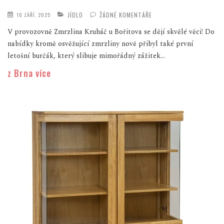
JÍDLO
ŽÁDNÉ KOMENTÁŘE
10 ZÁŘÍ, 2025
V provozovně Zmrzlina Kruháč u Bořitova se dějí skvělé věci! Do
nabídky kromě osvěžující zmrzliny nově přibyl také první
letošní burčák, který slibuje mimořádný zážitek...
z Brna více