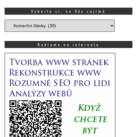
Vyberte si, co Vás zajímá
Vyberte
si,
co
Vás
Reklama na internetu
zajímá