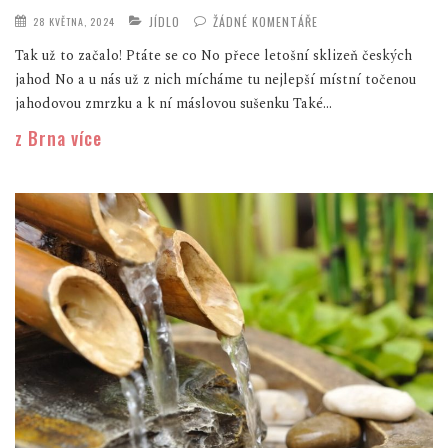
JÍDLO
ŽÁDNÉ KOMENTÁŘE
28 KVĚTNA, 2024
Tak už to začalo! Ptáte se co No přece letošní sklizeň českých
jahod No a u nás už z nich mícháme tu nejlepší místní točenou
jahodovou zmrzku a k ní máslovou sušenku Také...
z Brna více