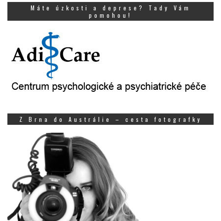
Máte úzkosti a deprese? Tady Vám
pomohou!
Z Brna do Austrálie – cesta fotografky