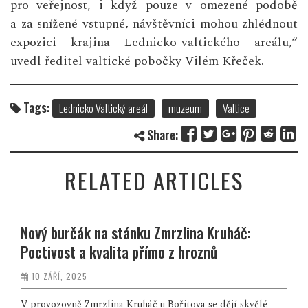
pro veřejnost, i když pouze v omezené podobě
a za snížené vstupné, návštěvníci mohou zhlédnout
expozici krajina Lednicko-valtického areálu,“
uvedl ředitel valtické pobočky Vilém Křeček.
Tags:
Lednicko Valtický areál
muzeum
Valtice
Share:
RELATED ARTICLES
Zlatý žeton přinesl radost, zákazníci Tesco
rozdělili 450 000 Kč na podporu dětí a
mladých
13 SRPNA, 2025