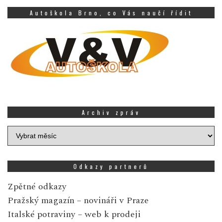
Autoškola Brno, co Vás naučí řídit
Archiv zpráv
Archiv
zpráv
Odkazy partnerů
Zpětné odkazy
Pražský magazín
– novináři v Praze
Italské potraviny
– web k prodeji