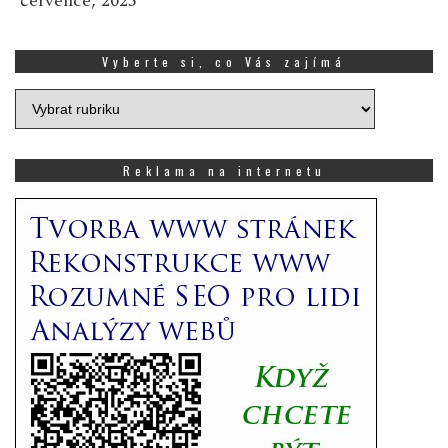
července, 2025
Vyberte si, co Vás zajímá
Vyberte
si,
co
Vás
Reklama na internetu
zajímá