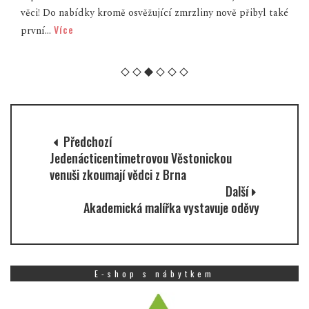
é
V sobotu 9. srpna se ve vybraných prodejnách Tesco po celé
České republice uskutečnila speciální událost grantového
Více
prog...
Předchozí
Jedenácticentimetrovou Věstonickou
venuši zkoumají vědci z Brna
Další
Akademická malířka vystavuje oděvy
E-shop s nábytkem