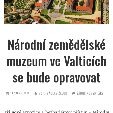
Národní zemědělské
muzeum ve Valticích
se bude opravovat
MGR. VÁCLAV ŽALUD
ŽÁDNÉ KOMENTÁŘE
14 DUBNA, 2018
Tři nové expozice a bezbariérový přístup – Národní