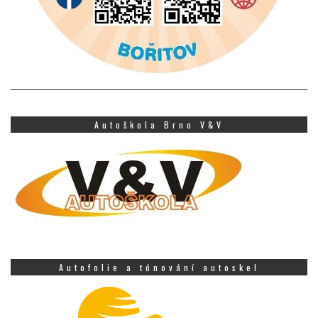
Autoškola Brno V&V
Autofolie a tónování autoskel