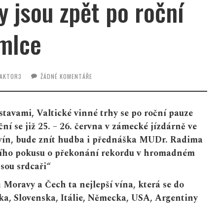
y jsou zpět po roční
mlce
AKTOR3
ŽÁDNÉ KOMENTÁŘE
tavami, Valtické vinné trhy se po roční pauze
ní se již 25. – 26. června v zámecké jízdárně ve
 vín, bude znít hudba i přednáška MUDr. Radima
čního pokusu o překonání rekordu v hromadném
jsou srdcaři“
 Moravy a Čech ta nejlepší vína, která se do
ska, Slovenska, Itálie, Německa, USA, Argentiny