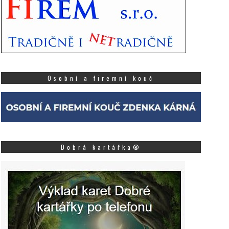
Osobní a firemní kouč
Dobrá kartářka®