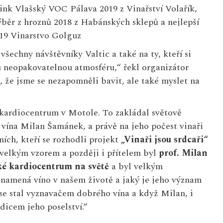
link Vlašský VOC Pálava 2019 z Vinařství Volařík,
ěr z hroznů 2018 z Habánských sklepů a nejlepší
019 Vinarstvo Golguz
všechny návštěvníky Valtic a také na ty, kteří si
tu neopakovatelnou atmosféru,“ řekl organizátor
 že jsme se nezapomněli bavit, ale také myslet na
kardiocentrum v Motole. To zakládal světově
ína Milan Šamánek, a právě na jeho počest vinaři
ních, kteří se rozhodli projekt
„Vinaři jsou srdcaři“
elkým vzorem a později i přítelem byl
prof. Milan
ké kardiocentrum na světě
a byl velkým
znamená víno v našem životě a jaký je jeho význam
m se stal vyznavačem dobrého vína a když Milan, i
dicem jeho poselství.“