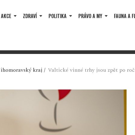
 AKCE
ZDRAVÍ
POLITIKA
PRÁVO A MY
FAUNA A F
Jihomoravský kraj
/
Valtické vinné trhy jsou zpět po ro