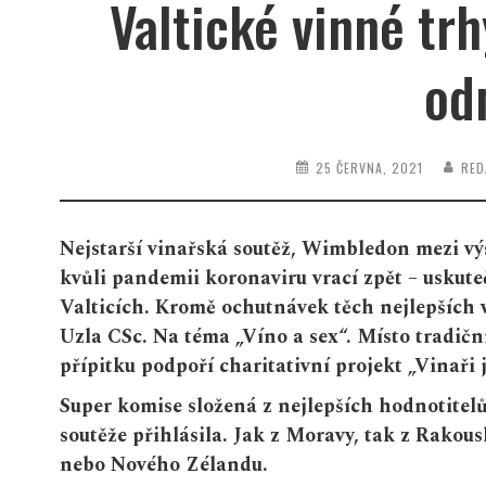
Valtické vinné trh
od
25 ČERVNA, 2021
RED
Nejstarší vinařská soutěž, Wimbledon mezi výs
kvůli pandemii koronaviru vrací zpět – uskuteč
Valticích. Kromě ochutnávek těch nejlepších
Uzla CSc. Na téma „Víno a sex“. Místo tradi
přípitku podpoří charitativní projekt „Vinaři 
Super komise složená z nejlepších hodnotitelů
soutěže přihlásila. Jak z Moravy, tak z Rakou
nebo Nového Zélandu.