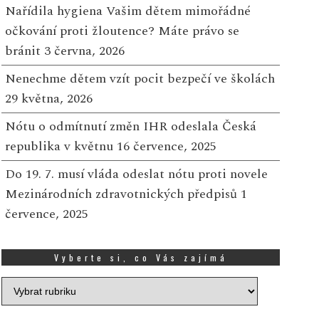
Nařídila hygiena Vašim dětem mimořádné
27 ČERVNA, 2025
12 ČERVNA, 2025
očkování proti žloutence? Máte právo se
hrnutí: ročník soutěže Cena
Brno bude psát kočičí h
bránit
3 června, 2026
tlas Copco Services opět
BRNO – Druhý červnov
ledá zajímavé diplomové
víkend (14.-15. června) s
Nenechme dětem vzít pocit bezpečí ve školách
ráce s ekonomickou
brněnské Vinohrady st
29 května, 2026
ematikou Vítězové s...
dějištěm...
Více
Více
Nótu o odmítnutí změn IHR odeslala Česká
republika v květnu
16 července, 2025
Do 19. 7. musí vláda odeslat nótu proti novele
Mezinárodních zdravotnických předpisů
1
července, 2025
Vyberte si, co Vás zajímá
Vyberte
si,