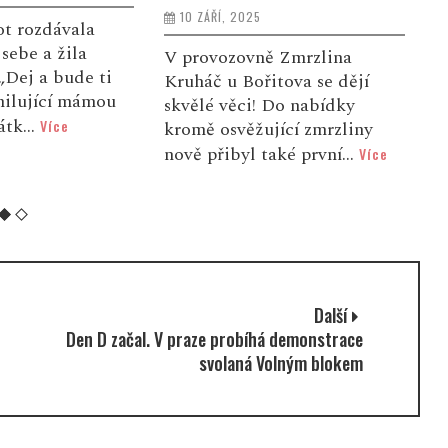
a mladých
13 SRPNA, 2025
 Zmrzlina
S
tova se dějí
A
V sobotu 9. srpna se ve
 Do nabídky
h
vybraných prodejnách Tesco
jící zmrzliny
p
po celé České republice
aké první...
t
Více
uskutečnila speciální událost
grantového prog...
Více
Další
Den D začal. V praze probíhá demonstrace
svolaná Volným blokem