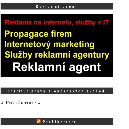
Reklamní agent
Institut práva a občanských svobod
↓
ProLibertate
↓
a zajímavé ekonomické
První pokus o rekord
iplomky čeká na absolventy
bezsrstých koček v Če
0 tisíc Kč
republice
ProLibertate