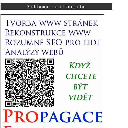
co
Vás
Reklama na internetu
zajímá