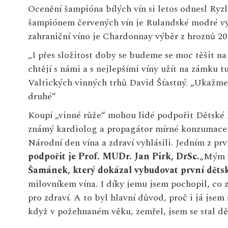
Ocenění šampióna bílých vín si letos odnesl Ryz
šampiónem červených vín je Rulandské modré výb
zahraniční víno je Chardonnay výběr z hroznů 2
„I přes složitost doby se budeme se moc těšit na 
chtějí s námi a s nejlepšími víny užít na zámku 
Valtických vinných trhů David Šťastný. „Ukažme,
druhé“
Koupí „vinné růže“ mohou lidé podpořit Dětské 
známý kardiolog a propagátor mírné konzumace v
Národní den vína a zdraví vyhlásili. Jedním z prv
podpořit je
Prof. MUDr. Jan Pirk, DrSc.
„Mým v
Šamánek, který dokázal vybudovat první děts
milovníkem vína. I díky jemu jsem pochopil, co 
pro zdraví. A to byl hlavní důvod, proč i já jse
když v požehnaném věku, zemřel, jsem se stal dě