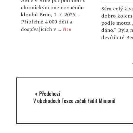
 s
10 ZÁŘÍ, 2025
ím
Sára celý život rozdávala
dobro kolem sebe a žila
V provozovně
podle motta „Dej a bude ti
Kruháč u Boři
dáno.“ Byla milující mámou
skvělé věci!
devítileté Beátk...
Více
kromě osvěžu
nově přibyl t
Předchozí
V obchodech Tesco začali řádit Mimoni!