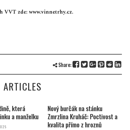
ch VVT zde: www.vinnetrhy.cz.
Share:
 ARTICLES
 na stánku
Zlatý žeton přinesl radost,
Z
háč: Poctivost a
zákazníci Tesco rozdělili
d
o z hroznů
450 000 Kč na podporu dětí
6