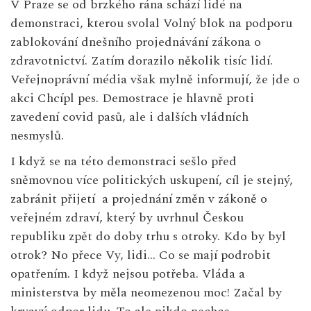
V Praze se od brzkého rána schází lidé na
demonstraci, kterou svolal Volný blok na podporu
zablokování dnešního projednávání zákona o
zdravotnictví. Zatím dorazilo několik tisíc lidí.
Veřejnoprávní média však mylně informují, že jde o
akci Chcípl pes. Demostrace je hlavně proti
zavedení covid pasů, ale i dalších vládních
nesmyslů.
I když se na této demonstraci sešlo před
sněmovnou více politických uskupení, cíl je stejný,
zabránit přijetí a projednání změn v zákoně o
veřejném zdraví, který by uvrhnul Českou
republiku zpět do doby trhu s otroky. Kdo by byl
otrok? No přece Vy, lidi… Co se mají podrobit
opatřením. I když nejsou potřeba. Vláda a
ministerstva by měla neomezenou moc! Začal by