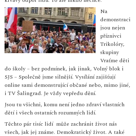
krvavý odpor lidu. To ale nikdo nechce.
Na
demonstraci
jsou nejen
příznivci
Trikolóry,
skupiny
Vraťme děti
do školy
– bez podmínek, jak jinak,
Volný blok
i
SJS –
Společně jsme silnější
. Vysílání zajišťují
online sami demonstrující občané nebo, mimo jiné,
i
TV Šalingrad
. Je vždy vepředu dění.
Jsou tu všichni, komu není jedno zdraví vlastních
dětí i všech ostatních rozumných lidí.
Těchto pár tisíc lidí může zachránit život nás
všech, jak jej známe. Demokratický život. A také