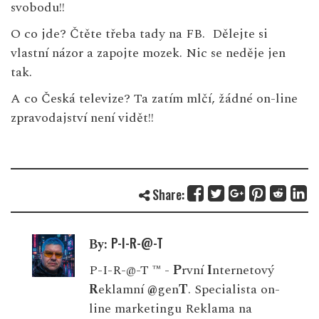
svobodu!!
O co jde?
Čtěte třeba tady na FB.
Dělejte si
vlastní názor a zapojte mozek. Nic se neděje jen
tak.
A co Česká televize? Ta zatím mlčí, žádné on-line
zpravodajství není vidět!!
Share:
P-I-R-@-T
By:
P-I-R-@-T ™ -
P
rvní
I
nternetový
R
eklamní
@
gen
T
. Specialista on-
line marketingu Reklama na