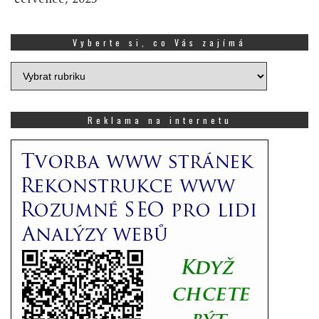
Vyberte si, co Vás zajímá
Vyberte
si,
co
Vás
Reklama na internetu
zajímá