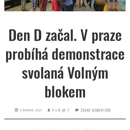
Den D začal. V praze
probíhá demonstrace
svolaná Volným
blokem
P-I-R-@-T
ŽÁDNÉ KOMENTÁŘE
9 ČERVNA, 2021