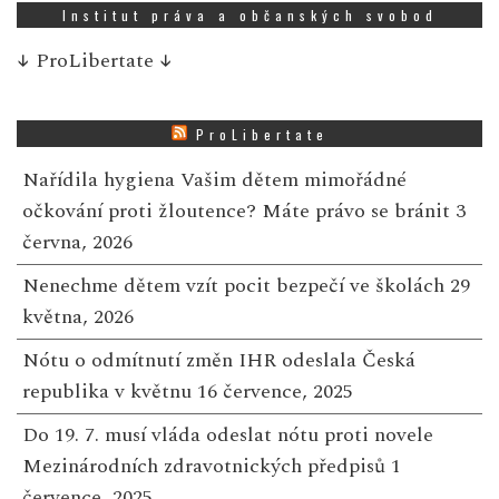
Institut práva a občanských svobod
↓
ProLibertate
↓
ProLibertate
Nařídila hygiena Vašim dětem mimořádné
očkování proti žloutence? Máte právo se bránit
3
června, 2026
Nenechme dětem vzít pocit bezpečí ve školách
29
května, 2026
Nótu o odmítnutí změn IHR odeslala Česká
republika v květnu
16 července, 2025
Do 19. 7. musí vláda odeslat nótu proti novele
Mezinárodních zdravotnických předpisů
1
července, 2025