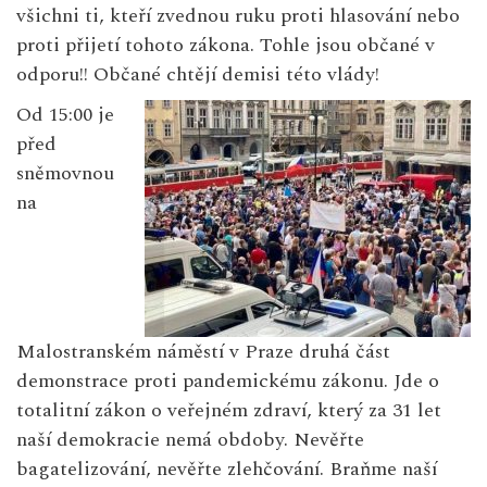
všichni ti, kteří zvednou ruku proti hlasování nebo
proti přijetí tohoto zákona. Tohle jsou občané v
odporu!! Občané chtějí demisi této vlády!
Od 15:00 je
před
sněmovnou
na
Malostranském náměstí v Praze druhá část
demonstrace proti pandemickému zákonu. Jde o
totalitní zákon o veřejném zdraví, který za 31 let
naší demokracie nemá obdoby. Nevěřte
bagatelizování, nevěřte zlehčování. Braňme naší