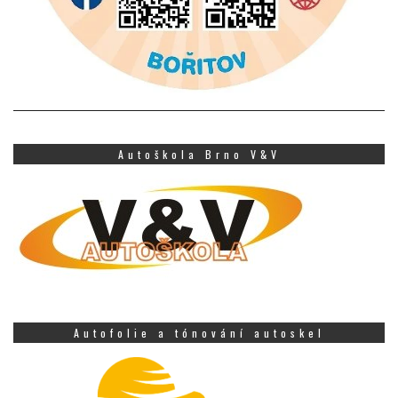
Autoškola Brno V&V
Autofolie a tónování autoskel