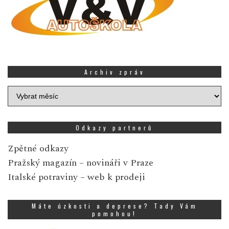
Archiv zpráv
Archiv
zpráv
Odkazy partnerů
Zpětné odkazy
Pražský magazín
– novináři v Praze
Italské potraviny
– web k prodeji
Máte úzkosti a deprese? Tady Vám
pomohou!