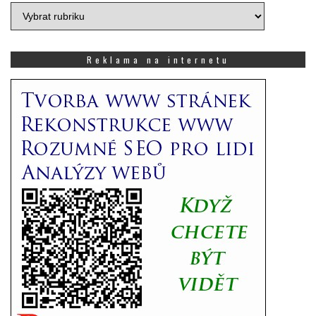
Vyberte
si,
co
Vás
Reklama na internetu
zajímá