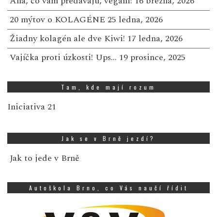
Aha, čo vám predávajú, vegáni!
16 března, 2026
20 mýtov o KOLAGÉNE
25 ledna, 2026
Žiadny kolagén ale dve Kiwi!
17 ledna, 2026
Vajíčka proti úzkosti! Ups…
19 prosince, 2025
Tam, kde mají rozum
Iniciativa 21
Jak se v Brně jezdí?
Jak to jede v Brně
Autoškola Brno, co Vás naučí řídit