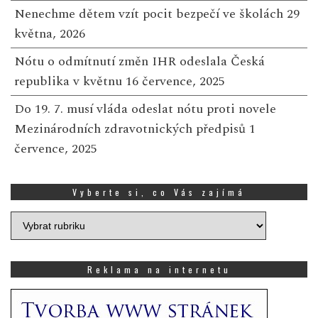
Nenechme dětem vzít pocit bezpečí ve školách
29
května, 2026
Nótu o odmítnutí změn IHR odeslala Česká
republika v květnu
16 července, 2025
Do 19. 7. musí vláda odeslat nótu proti novele
Mezinárodních zdravotnických předpisů
1
července, 2025
Vyberte si, co Vás zajímá
Vyberte
si,
co
Vás
Reklama na internetu
zajímá