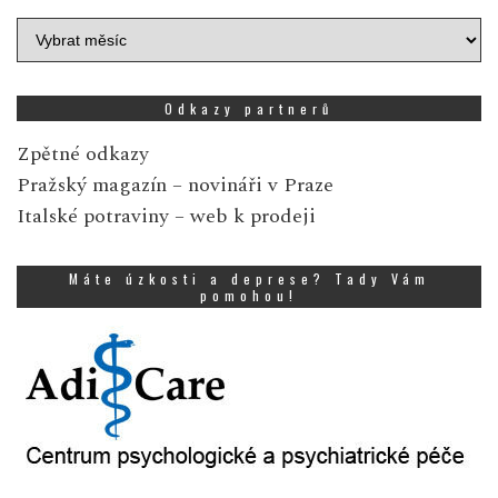
Archiv
zpráv
Odkazy partnerů
Zpětné odkazy
Pražský magazín
– novináři v Praze
Italské potraviny
– web k prodeji
Máte úzkosti a deprese? Tady Vám
pomohou!