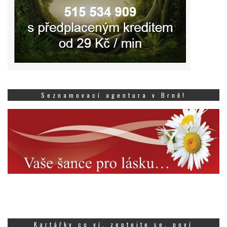
Seznamovací agentura v Brně!
Kartářky co ví, zeptejte se, poví