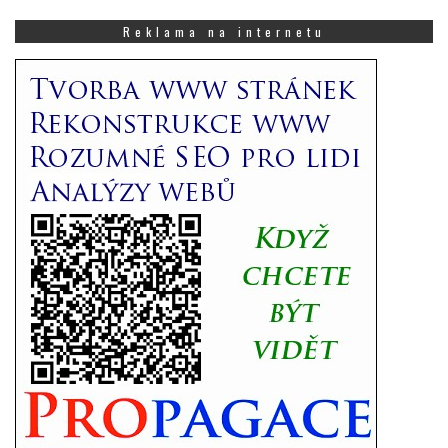
co
Vás
Reklama na internetu
zajímá