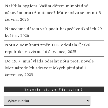
Nařídila hygiena Vašim dětem mimořádné
očkování proti žloutence? Máte právo se bránit
3
června, 2026
Nenechme dětem vzít pocit bezpečí ve školách
29
května, 2026
Nótu o odmítnutí změn IHR odeslala Česká
republika v květnu
16 července, 2025
Do 19. 7. musí vláda odeslat nótu proti novele
Mezinárodních zdravotnických předpisů
1
července, 2025
Vyberte si, co Vás zajímá
Vyberte
si,