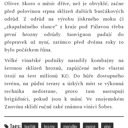
Oliver. Skoro o měsíc dříve, než je obvyklé, začne
před polovinou srpna sklizeň dalších burčákových
odrůd. Z odrůd na výrobu jiskrného moku či
„zkapalněného slunce“ z kraje pod Pálavou třeba
první hrozny odrůdy Sauvignon padají do
přepravek už nyní, zatímco před dvěma roky to
bylo počátkem října.
Velké vinařské podniky nasadily kombajny na
šetrnou sklizeň hroznů, zapůjčené nebo vlastní
(stojí na šest milionů Kč). Do hůře dostupného
terénu, na půdní terasy a úzkých míst se výkonná
technika nedostane, proto tam nastupují
brigádníci, pokud jsou k mání. Ve znojemském
Znovínu sklidí ručně také známou vinici Šobes.
Tags:
burčák
hrozny
meruňky
ovoce
víno