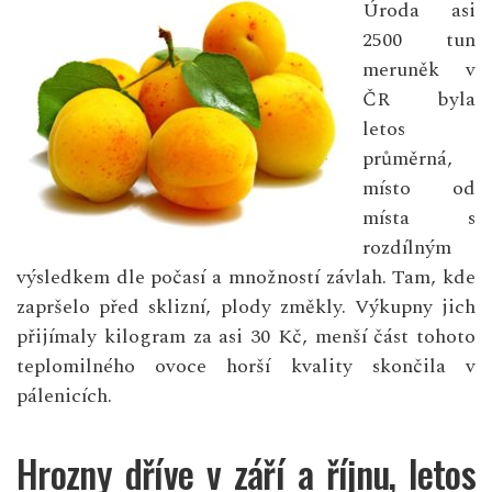
Úroda asi
2500 tun
meruněk v
ČR byla
letos
průměrná,
místo od
místa s
rozdílným
výsledkem dle počasí a množností závlah. Tam, kde
zapršelo před sklizní, plody změkly. Výkupny jich
přijímaly kilogram za asi 30 Kč, menší část tohoto
teplomilného ovoce horší kvality skončila v
pálenicích.
Hrozny dříve v září a říjnu, letos