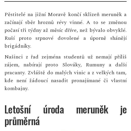
Pěstitelé na jižní Moravě končí sklizeň meruněk a
začínají sběr hroznů révy vinné. A to se změnou
počasí tři týdny až měsíc dříve, než bývalo obvyklé.
Ruší proto srpnové dovolené a úporně shánějí
brigádníky.
Našinci z řad zejména studentů už nemají příliš
zájem, nabírají proto Slováky, Rumuny a další
pracanty. Zvláště do malých vinic a z velkých tam,
kde není žádoucí nasadit pronajímané či vlastní
kombajny.
Letošní úroda meruněk je
průměrná