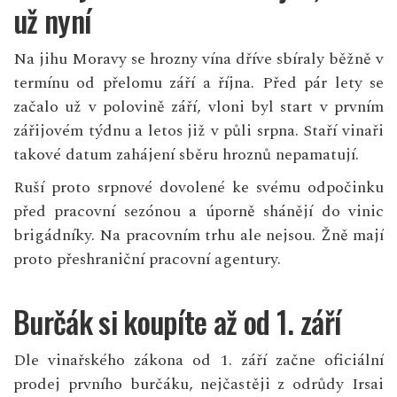
už nyní
Na jihu Moravy se hrozny vína dříve sbíraly běžně v
termínu od přelomu září a října. Před pár lety se
začalo už v polovině září, vloni byl start v prvním
zářijovém týdnu a letos již v půli srpna. Staří vinaři
takové datum zahájení sběru hroznů nepamatují.
Ruší proto srpnové dovolené ke svému odpočinku
před pracovní sezónou a úporně shánějí do vinic
brigádníky. Na pracovním trhu ale nejsou. Žně mají
proto přeshraniční pracovní agentury.
Burčák si koupíte až od 1. září
Dle vinařského zákona od 1. září začne oficiální
prodej prvního burčáku, nejčastěji z odrůdy Irsai