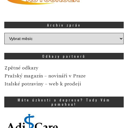
Archiv zpráv
Archiv
zpráv
Odkazy partnerů
Zpětné odkazy
Pražský magazín
– novináři v Praze
Italské potraviny
– web k prodeji
Máte úzkosti a deprese? Tady Vám
pomohou!