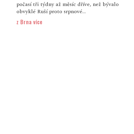
počasí tři týdny až měsíc dříve, než bývalo
obvyklé Ruší proto srpnové...
z Brna více