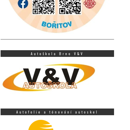
Autoškola Brno V&V
Autofolie a tónování autoskel