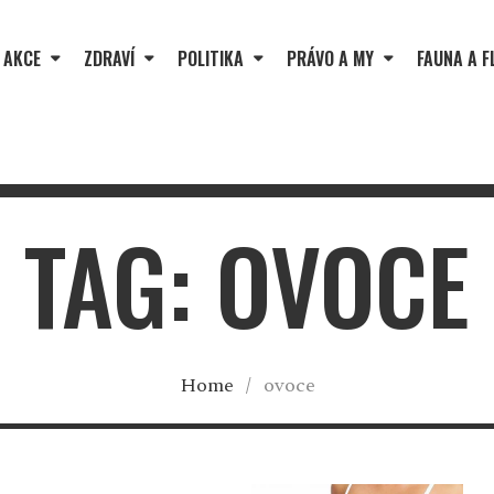
 AKCE
ZDRAVÍ
POLITIKA
PRÁVO A MY
FAUNA A F
TAG: OVOCE
Home
/
ovoce