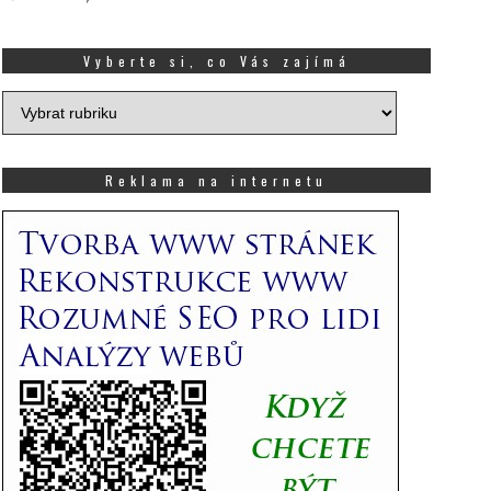
Vyberte si, co Vás zajímá
Vyberte
si,
co
Vás
Reklama na internetu
zajímá