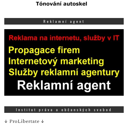
Reklamní agent
Institut práva a občanských svobod
↓
ProLibertate
↓