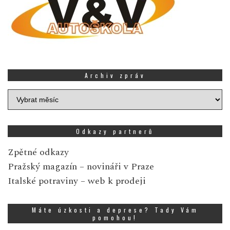
Archiv zpráv
Archiv
zpráv
Odkazy partnerů
Zpětné odkazy
Pražský magazín
– novináři v Praze
Italské potraviny
– web k prodeji
Máte úzkosti a deprese? Tady Vám
pomohou!