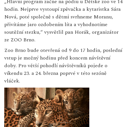
„Hlavní program začne na pódiu u Dětské zoo ve 14
hodin. Nejprve vystoupí zpěvačka a kytaristka Sára
Nová, poté společně s dětmi svrhneme Moranu,
přivítáme jaro ozdobením líta a vyhodnotíme
soutěžní stezku,“ vysvětlil pan Horák, organizátor
ze ZOO Brno.
Zoo Brno bude otevřená od 9 do 17 hodin, poslední
vstup je možný hodinu před koncem návštěvní
doby. Pro větší pohodlí návštěvníků pojede o
víkendu 23. a 24. března poprvé v této sezóně
vláček.