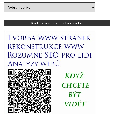
Vyberte
si,
co
Vás
Reklama na internetu
zajímá