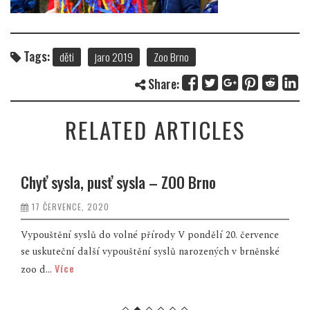
Tags:
děti
jaro 2019
Zoo Brno
Share:
RELATED ARTICLES
Chyť sysla, pusť sysla – ZOO Brno
17 ČERVENCE, 2020
Vypouštění syslů do volné přírody V pondělí 20. července
se uskuteční další vypouštění syslů narozených v brněnské
Více
zoo d...