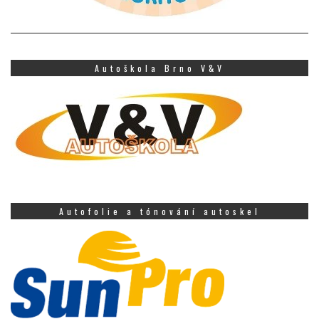
Autoškola Brno V&V
Autofolie a tónování autoskel