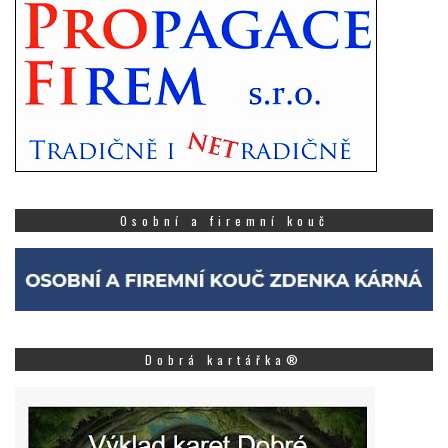
Osobní a firemní kouč
Dobrá kartářka®