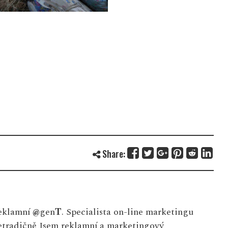
Share:
eklamní
@
gen
T
. Specialista on-line marketingu
netradičně Jsem reklamní a marketingový