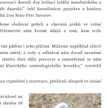
rezervaci dostali dva jedinci jeřába mandužského a
řáb daurský,” řekl koordinátor projektu a kurátor
ků Zoo Brno Petr Suvorov.
eme sledovat pohyb a chováni ptáků ve volné
 Telemetrie nám kromě údajů o tom, kam zvíře
 tím pádem i jeho příčina. Můžeme například zjistit
tejném místě, a tedy o odhalení nám dosud neznámé
 těmito daty dále pracovat a samozřejmě se nám
ení klasického ornitologického kroužku,“ vysvětlil
sou vypuštění z rezervace, přežívají alespoň ve stejné
ávislosti na
í zhruba 18