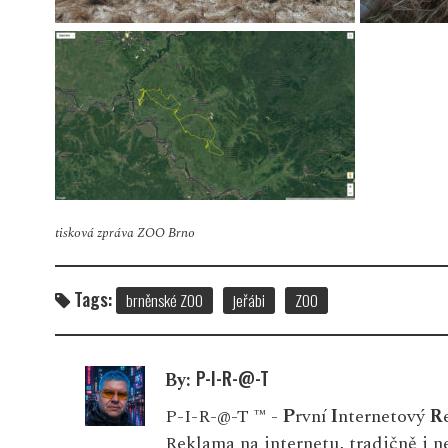
tisková zpráva ZOO Brno
Tags:
brněnské ZOO
jeřábi
ZOO
P-I-R-@-T
By:
P-I-R-@-T ™ -
P
rvní
I
nternetový
R
Reklama na internetu, tradičně i 