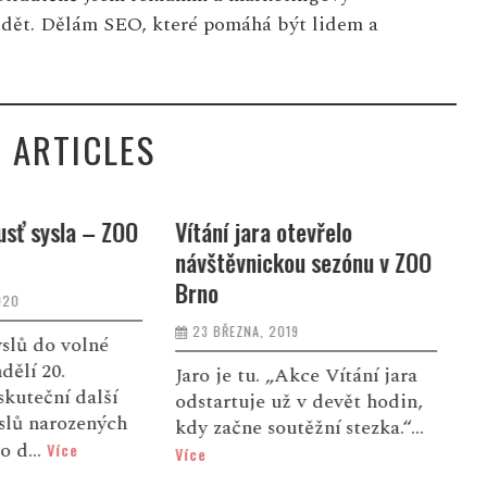
idět. Dělám SEO, které pomáhá být lidem a
 ARTICLES
tevřelo
Brněnská zoo si odvezla od
L
ou sezónu v ZOO
Avionu Brno 900 stromků
b
Z
4 LEDNA, 2019
R
9
Z areálu AVION Shopping
parku Brno putují zbylé
Akce Vítání jara
vánoční stromky do výběhů
 v devět hodin,
L
zvířat brněnské zoo.
ěžní stezka.“...
o
Opožděné vánoční dárky pr...
z
Více
R