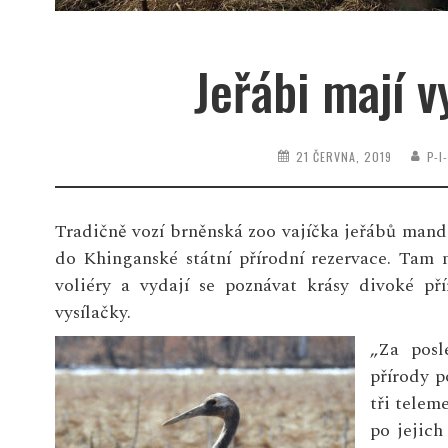
Jeřábi mají v
21 ČERVNA, 2019
P-I
Tradičně vozí brněnská zoo vajíčka jeřábů man
do Khinganské státní přírodní rezervace. Tam 
voliéry a vydají se poznávat krásy divoké pří
vysílačky.
„Za posl
přírody p
tři telem
po jejich