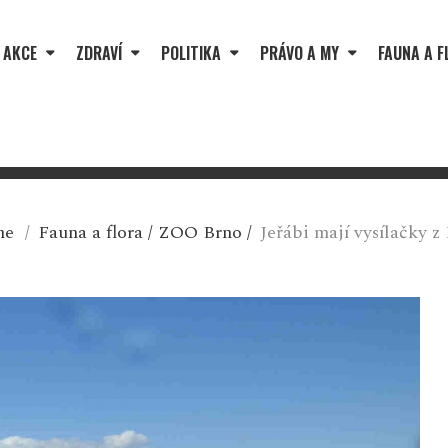
 AKCE
ZDRAVÍ
POLITIKA
PRÁVO A MY
FAUNA A F
me
/
Fauna a flora
/
ZOO Brno
/
Jeřábi mají vysílačky z