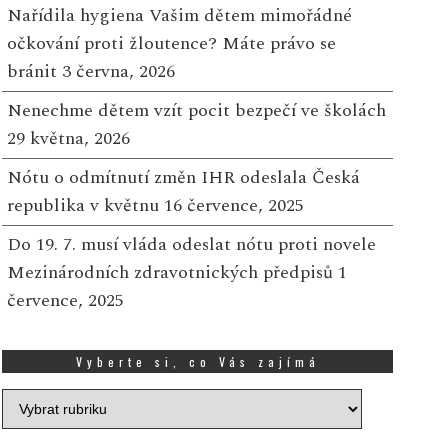
Nařídila hygiena Vašim dětem mimořádné
očkování proti žloutence? Máte právo se
bránit
3 června, 2026
Nenechme dětem vzít pocit bezpečí ve školách
29 května, 2026
Nótu o odmítnutí změn IHR odeslala Česká
republika v květnu
16 července, 2025
Do 19. 7. musí vláda odeslat nótu proti novele
Mezinárodních zdravotnických předpisů
1
července, 2025
Vyberte si, co Vás zajímá
Vyberte
si,