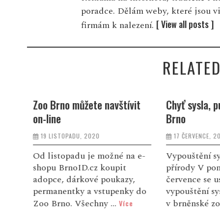
poradce. Dělám weby, které jsou v
[ View all posts ]
firmám k nalezení.
RELATED
it
Chyť sysla, pusť sysla – ZOO
Vítání jara o
Brno
návštěvnick
Brno
17 ČERVENCE, 2020
23 BŘEZNA, 201
a e-
Vypouštění syslů do volné
přírody V pondělí 20.
Jaro je tu. „
,
července se uskuteční další
odstartuje už
y do
vypouštění syslů narozených
kdy začne sout
v brněnské zoo d...
e
Více
Více