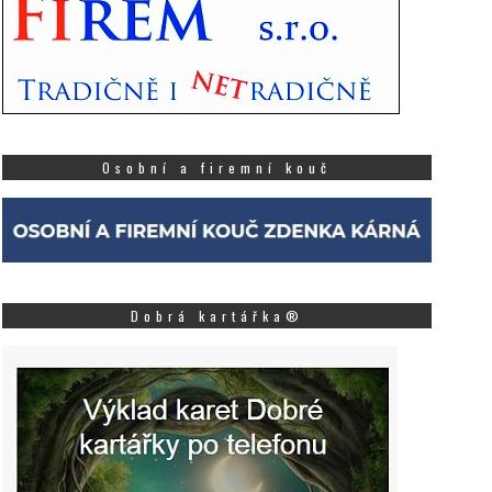
ohou symbolicky roz...
Více
Osobní a firemní kouč
Dobrá kartářka®