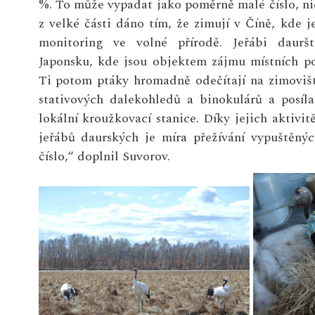
%. To může vypadat jako poměrně malé číslo, ni
z velké části dáno tím, že zimují v Číně, kde j
monitoring ve volné přírodě. Jeřábi dauršt
Japonsku, kde jsou objektem zájmu místních po
Ti potom ptáky hromadně odečítají na zimoviš
stativových dalekohledů a binokulárů a posíla
lokální kroužkovací stanice. Díky jejich aktivit
jeřábů daurských je míra přežívání vypuštěný
číslo,“ doplnil Suvorov.