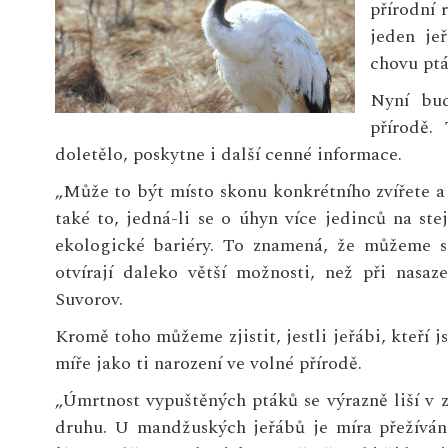
přírodní 
jeden je
chovu ptá
Nyní bud
přírodě.
doletělo, poskytne i další cenné informace.
„Může to být místo skonu konkrétního zvířete a
také to, jedná-li se o úhyn více jedinců na s
ekologické bariéry. To znamená, že můžeme s
otvírají daleko větší možnosti, než při nasaz
Suvorov.
Kromě toho můžeme zjistit, jestli jeřábi, kteří j
míře jako ti narození ve volné přírodě.
„Úmrtnost vypuštěných ptáků se výrazně liší v z
druhu. U mandžuských jeřábů je míra přežíván