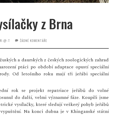
ysílačky z Brna
-R-@-T
ŽÁDNÉ KOMENTÁŘE
džuských a daurských z českých zoologických zahrad
narození ptáci po období adaptace opustí speciální
rody. Od letošního roku mají tři jeřábi speciální
ední rok se projekt repatriace jeřábů do volné
osunul do další, velmi významné fáze. Koupili jsme
etrické vysílačky, které sledují veškerý pohyb jeřábů
 vypuštění. Na konci dubna je v Khinganské státní