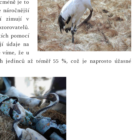
cméně je to
e náročnější
í zimují v
zorovatelů.
tích pomocí
jí údaje na
ě víme, že u
ch jedinců až téměř 55 %, což je naprosto úžasné