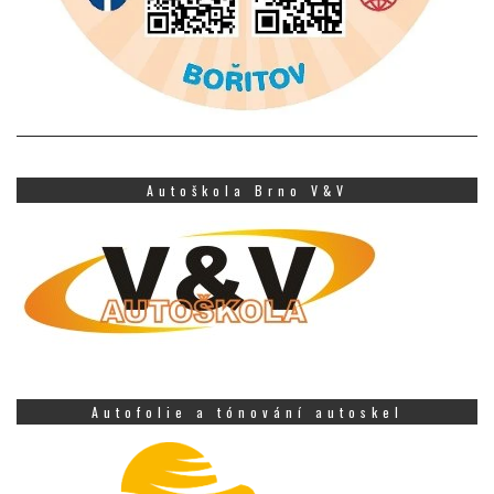
Autoškola Brno V&V
Autofolie a tónování autoskel