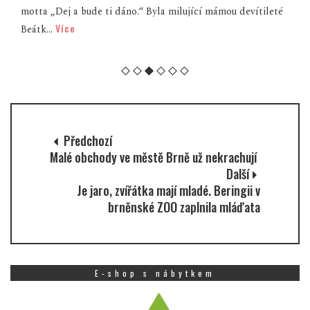
motta „Dej a bude ti dáno.“ Byla milující mámou devítileté
Více
Beátk...
Předchozí
Malé obchody ve městě Brně už nekrachují
Další
Je jaro, zvířátka mají mladé. Beringii v
brněnské ZOO zaplnila mláďata
E-shop s nábytkem