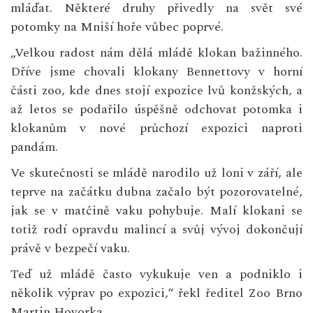
mláďat. Některé druhy přivedly na svět své
potomky na Mniší hoře vůbec poprvé.
„Velkou radost nám dělá mládě klokan bažinného.
Dříve jsme chovali klokany Bennettovy v horní
části zoo, kde dnes stojí expozice lvů konžských, a
až letos se podařilo úspěšně odchovat potomka i
klokanům v nové průchozí expozici naproti
pandám.
Ve skutečnosti se mládě narodilo už loni v září, ale
teprve na začátku dubna začalo být pozorovatelné,
jak se v matčině vaku pohybuje. Malí klokani se
totiž rodí opravdu malincí a svůj vývoj dokončují
právě v bezpečí vaku.
Teď už mládě často vykukuje ven a podniklo i
několik výprav po expozici,“ řekl ředitel Zoo Brno
Martin Hovorka.