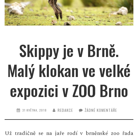
Skippy je v Brně.
Malý klokan ve velké
expozici v ZOO Brno
REDAKCE
ŽÁDNÉ KOMENTÁŘE
31 KVĚTNA, 2018
Už tradičně se na jaře rodí v brněnské zoo řada