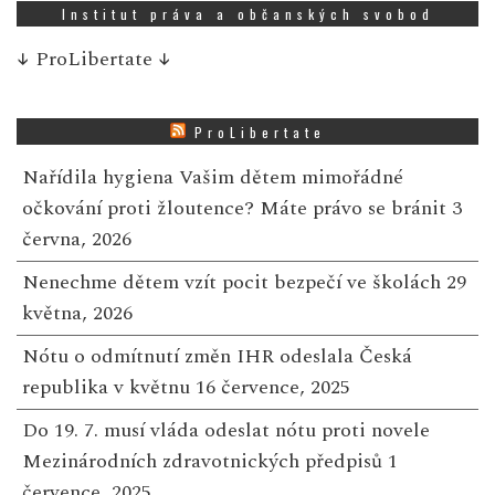
Institut práva a občanských svobod
↓
ProLibertate
↓
ProLibertate
Nařídila hygiena Vašim dětem mimořádné
očkování proti žloutence? Máte právo se bránit
3
června, 2026
Nenechme dětem vzít pocit bezpečí ve školách
29
května, 2026
Nótu o odmítnutí změn IHR odeslala Česká
republika v květnu
16 července, 2025
Do 19. 7. musí vláda odeslat nótu proti novele
Mezinárodních zdravotnických předpisů
1
července, 2025