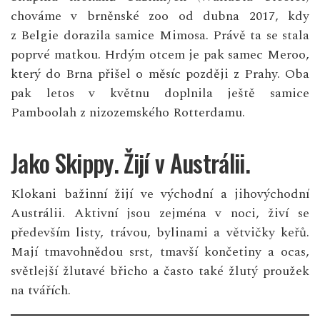
chováme v brněnské zoo od dubna 2017, kdy
z Belgie dorazila samice Mimosa. Právě ta se stala
poprvé matkou. Hrdým otcem je pak samec Meroo,
který do Brna přišel o měsíc později z Prahy. Oba
pak letos v květnu doplnila ještě samice
Pamboolah z nizozemského Rotterdamu.
Jako Skippy. Žijí v Austrálii.
Klokani bažinní žijí ve východní a jihovýchodní
Austrálii. Aktivní jsou zejména v noci, živí se
především listy, trávou, bylinami a větvičky keřů.
Mají tmavohnědou srst, tmavší končetiny a ocas,
světlejší žlutavé břicho a často také žlutý proužek
na tvářích.