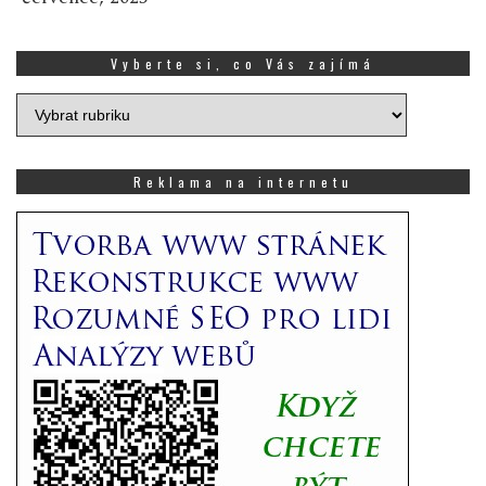
Vyberte si, co Vás zajímá
Vyberte
si,
co
Vás
Reklama na internetu
zajímá