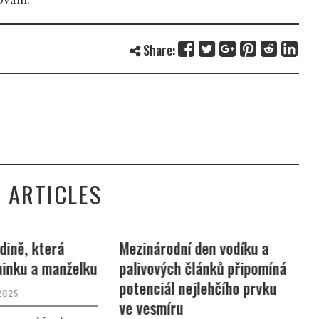
Share:
 ARTICLES
ině, která
Mezinárodní den vodíku a
Z
inku a manželku
palivových článků připomíná
z
potenciál nejlehčího prvku
4
2025
ve vesmíru
a