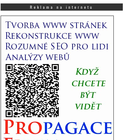
co
Vás
Reklama na internetu
zajímá