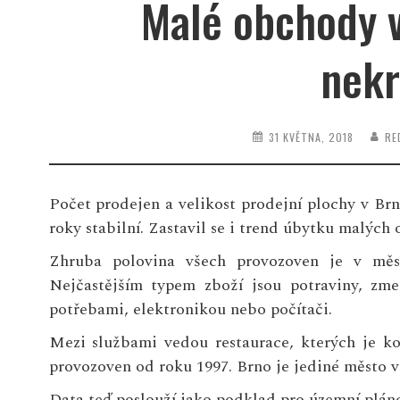
Malé obchody 
nekr
31 KVĚTNA, 2018
RE
Počet prodejen a velikost prodejní plochy v Brně
roky stabilní. Zastavil se i trend úbytku malých
Zhruba polovina všech provozoven je v měst
Nejčastějším typem zboží jsou potraviny, z
potřebami, elektronikou nebo počítači.
Mezi službami vedou restaurace, kterých je k
provozoven od roku 1997. Brno je jediné město v 
Data teď poslouží jako podklad pro územní pláno