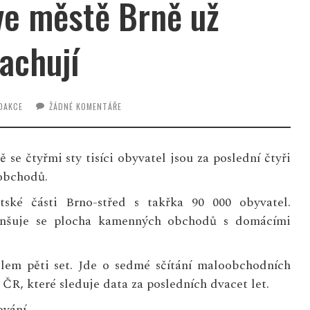
ve městě Brně už
achují
DAKCE
ŽÁDNÉ KOMENTÁŘE
 se čtyřmi sty tisíci obyvatel jsou za poslední čtyři
 obchodů.
ské části Brno-střed s takřka 90 000 obyvatel.
menšuje se plocha kamenných obchodů s domácími
olem pěti set. Jde o sedmé sčítání maloobchodních
ČR, které sleduje data za posledních dvacet let.
vání.