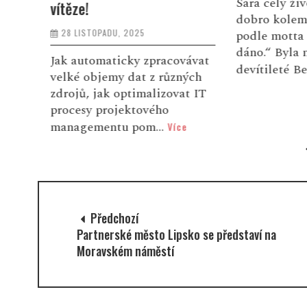
ím
Sára celý živ
vítěze!
dobro kolem 
28 LISTOPADU, 2025
podle motta 
dáno.“ Byla 
Jak automaticky zpracovávat
devítileté Be
velké objemy dat z různých
zdrojů, jak optimalizovat IT
procesy projektového
managementu pom...
Více
Předchozí
Partnerské město Lipsko se představí na
Moravském náměstí