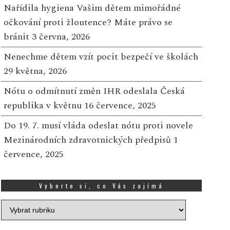
Nařídila hygiena Vašim dětem mimořádné
očkování proti žloutence? Máte právo se
bránit
3 června, 2026
Nenechme dětem vzít pocit bezpečí ve školách
29 května, 2026
Nótu o odmítnutí změn IHR odeslala Česká
republika v květnu
16 července, 2025
Do 19. 7. musí vláda odeslat nótu proti novele
Mezinárodních zdravotnických předpisů
1
července, 2025
Vyberte si, co Vás zajímá
Vyberte
si,