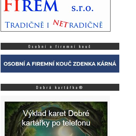
Osobní a firemní kouč
Dobrá kartářka®