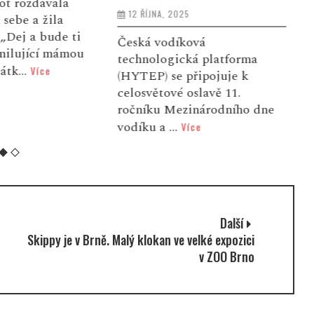
ot rozdávala
12 ŘÍJNA, 2025
sebe a žila
„Dej a bude ti
Česká vodíková
V
milující mámou
technologická platforma
v
átk...
Více
(HYTEP) se připojuje k
p
celosvětové oslavě 11.
u
ročníku Mezinárodního dne
g
vodíku a ...
Více
Další
Skippy je v Brně. Malý klokan ve velké expozici
v ZOO Brno