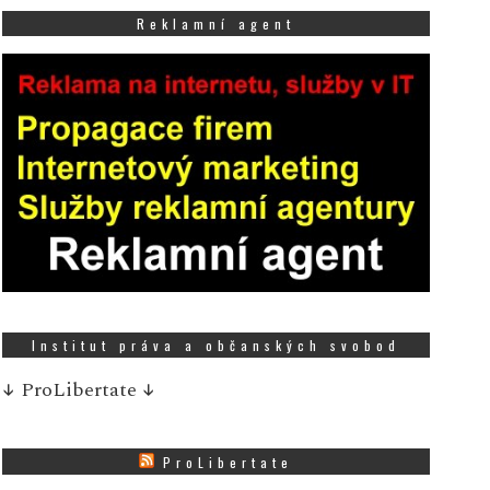
13 SRPNA, 2025
Reklamní agent
Shrnutí: ročník soutěže
Atlas Copco Services o
 sobotu 9. srpna se ve
hledá zajímavé diplom
ybraných prodejnách Tesco
práce s ekonomickou
o celé České republice
tematikou Vítězové s...
skutečnila speciální událost
rantového prog...
Více
Institut práva a občanských svobod
↓
ProLibertate
↓
ProLibertate