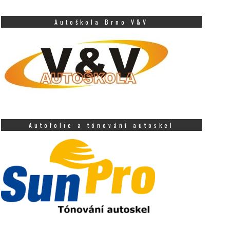
Autoškola Brno V&V
Autofolie a tónování autoskel
latý žeton přinesl radost,
Za zajímavé ekonomic
ákazníci Tesco rozdělili
diplomky čeká na abso
50 000 Kč na podporu dětí
60 tisíc Kč
 mladých
27 ČERVNA, 2025