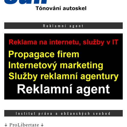
Reklamní agent
Institut práva a občanských svobod
↓
ProLibertate
↓