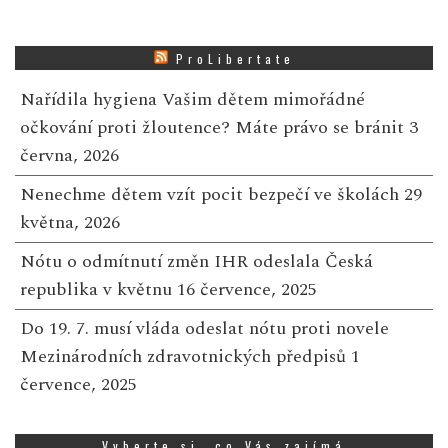
ProLibertate
Nařídila hygiena Vašim dětem mimořádné
očkování proti žloutence? Máte právo se bránit
3
června, 2026
Nenechme dětem vzít pocit bezpečí ve školách
29
května, 2026
Nótu o odmítnutí změn IHR odeslala Česká
republika v květnu
16 července, 2025
Do 19. 7. musí vláda odeslat nótu proti novele
Mezinárodních zdravotnických předpisů
1
července, 2025
Vyberte si, co Vás zajímá