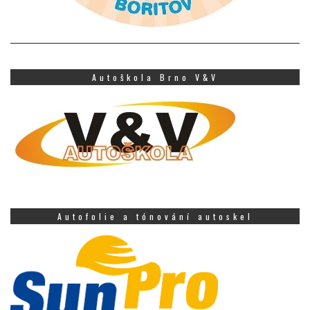
Autoškola Brno V&V
Autofolie a tónování autoskel