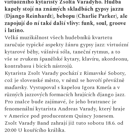
virtuózního kytaristy Zsolta Varadyho. Hudba
kapely stojí na známých skladbách gypsy jazzu
(Django Reinhardt), bebopu (Charlie Parker), ale
zapojují do ní také další vlivy: funk, soul, groove
i latino.
Velká muzikálnost všech hudebníků kvartetu
zaručuje typické aspekty žánru gypsy jazz: virtuózní
kytarové běhy, vášnivá sóla, taneční rytmus, a to
vše se zvukem španělské kytary, klavíru, akordeonu,
kontrabasu i bicích nástrojů.
Kytarista Zsolt Varady pochází z Rimavské Soboty,
což je slovenské město, v němž se hovoří převážně
maďarsky. Vystupoval s kapelou Igora Kmeťa a v
různých jazzových formacích hrajících django jazz.
Pro znalce bude zajímavé, že jeho bratranec je
fenomenální kytarista Andreas Varady, který hraje
v Americe pod producentem Quincy Jonesem.
Zsolt Varady Band zahrají již tuto sobotu 18.6. od
20:00 U kouřícího králíka.