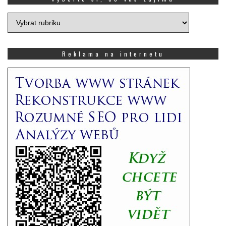
Vyberte
si,
co
Vás
Reklama na internetu
zajímá