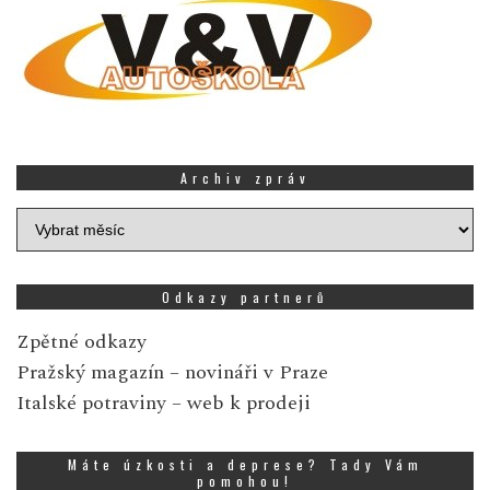
Archiv zpráv
Archiv
zpráv
Odkazy partnerů
Zpětné odkazy
Pražský magazín
– novináři v Praze
Italské potraviny
– web k prodeji
Máte úzkosti a deprese? Tady Vám
pomohou!