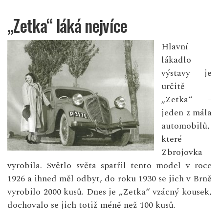
„Zetka“ láká nejvíce
Hlavní
lákadlo
výstavy je
určitě
„Zetka“ –
jeden z mála
automobilů,
které
Zbrojovka
vyrobila. Světlo světa spatřil tento model v roce
1926 a ihned měl odbyt, do roku 1930 se jich v Brně
vyrobilo 2000 kusů. Dnes je „Zetka“ vzácný kousek,
dochovalo se jich totiž méně než 100 kusů.