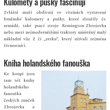
Kulomety a pušky fascinují
Zvláště muži obdivují ve vitrínách vystavené
brněnské kulomety a pušky, které sloužily čs.
armádě, také psací stroje Remington-Zbrojovka
nebo mezi nejmodernějšími traktory umístěný malý
nákladní vůz Z či „zetku“, který užívali zejména
živnostníci.
Kniha holandského fanouška
Ke koupi jsou
tam též knihy
holandského
fanouška
českých značek
Zbrojovka a