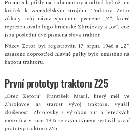
Po autech přišly na řadu motory a odtud byl už jen
krůček k zemědělským strojům. Traktory Zetor
získaly svůj název spojením písmene „Z“, které
reprezentovalo logo brněnské Zbrojovky a „or“, což
jsou poslední dvě písmena slova traktor.
Název Zetor byl registrován 17. srpna 1946 a „Z“
zasazené doprostřed hlavně pušky bylo umístěno na
kapotu traktoru.
První prototyp traktoru Z25
„Otec Zetoru“ František Musil, který měl ve
Zbrojovce na starost vývoj traktoru, využil
zkušenosti Zbrojovky s výrobou aut a leteckých
motorů a v roce 1945 se svým týmem sestavil první
prototyp traktoru Z25.