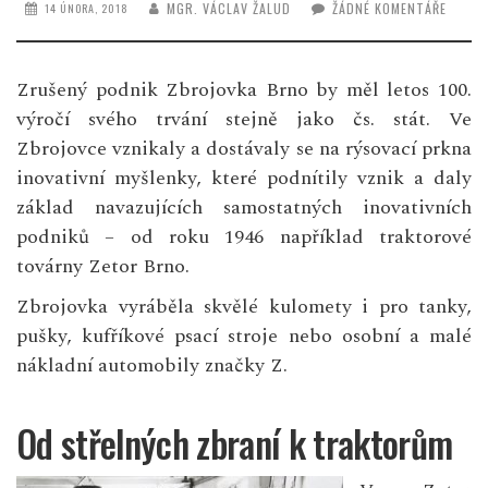
MGR. VÁCLAV ŽALUD
ŽÁDNÉ KOMENTÁŘE
14 ÚNORA, 2018
Zrušený podnik Zbrojovka Brno by měl letos 100.
výročí svého trvání stejně jako čs. stát. Ve
Zbrojovce vznikaly a dostávaly se na rýsovací prkna
inovativní myšlenky, které podnítily vznik a daly
základ navazujících samostatných inovativních
podniků – od roku 1946 například traktorové
továrny Zetor Brno.
Zbrojovka vyráběla skvělé kulomety i pro tanky,
pušky, kufříkové psací stroje nebo osobní a malé
nákladní automobily značky Z.
Od střelných zbraní k traktorům