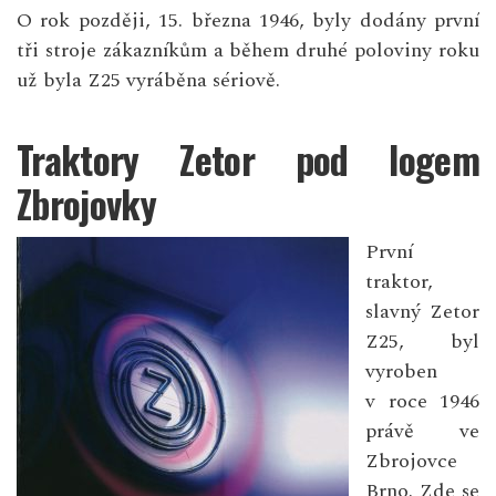
O rok později, 15. března 1946, byly dodány první
tři stroje zákazníkům a během druhé poloviny roku
už byla Z25 vyráběna sériově.
Traktory Zetor pod logem
Zbrojovky
První
traktor,
slavný Zetor
Z25, byl
vyroben
v roce 1946
právě ve
Zbrojovce
Brno. Zde se