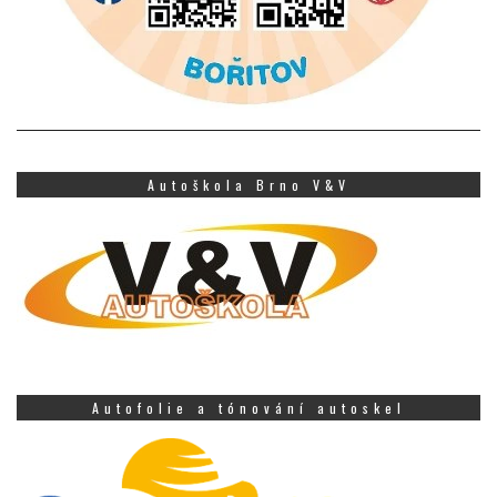
Autoškola Brno V&V
Autofolie a tónování autoskel