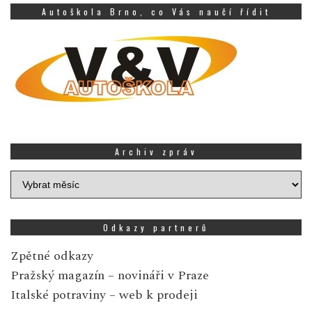
Autoškola Brno, co Vás naučí řídit
Archiv zpráv
Archiv
zpráv
Odkazy partnerů
Zpětné odkazy
Pražský magazín
– novináři v Praze
Italské potraviny
– web k prodeji