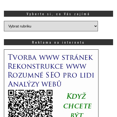
Vyberte si, co Vás zajímá
Vyberte
si,
co
Vás
Reklama na internetu
zajímá