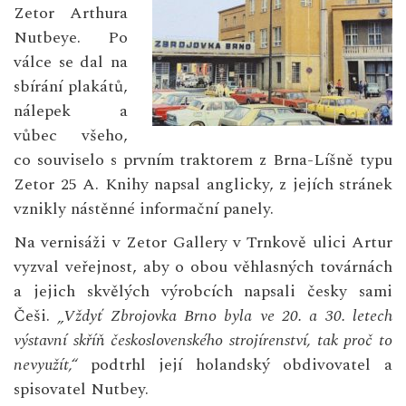
Zetor Arthura
Nutbeye. Po
válce se dal na
sbírání plakátů,
nálepek a
vůbec všeho,
co souviselo s prvním traktorem z Brna-Líšně typu
Zetor 25 A. Knihy napsal anglicky, z jejích stránek
vznikly nástěnné informační panely.
Na vernisáži v Zetor Gallery v Trnkově ulici Artur
vyzval veřejnost, aby o obou věhlasných továrnách
a jejich skvělých výrobcích napsali česky sami
Češi.
„Vždyť Zbrojovka Brno byla ve 20. a 30. letech
výstavní skříň československého strojírenství, tak proč to
nevyužít,“
podtrhl její holandský obdivovatel a
spisovatel Nutbey.