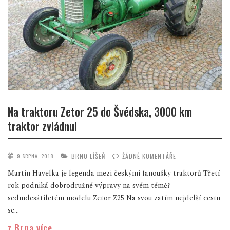
Na traktoru Zetor 25 do Švédska, 3000 km
traktor zvládnul
BRNO LÍŠEŇ
ŽÁDNÉ KOMENTÁŘE
9 SRPNA, 2018
Martin Havelka je legenda mezi českými fanoušky traktorů Třetí
rok podniká dobrodružné výpravy na svém téměř
sedmdesátiletém modelu Zetor Z25 Na svou zatím nejdelší cestu
se...
z Brna více