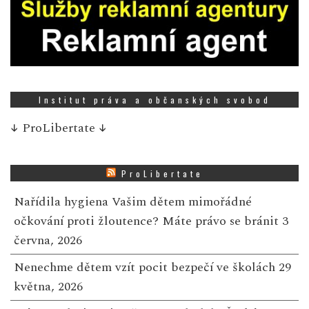
Institut práva a občanských svobod
↓
ProLibertate
↓
ProLibertate
Nařídila hygiena Vašim dětem mimořádné
očkování proti žloutence? Máte právo se bránit
3
června, 2026
Nenechme dětem vzít pocit bezpečí ve školách
29
května, 2026