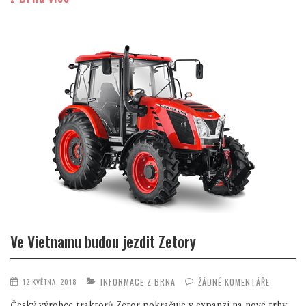
Ve Vietnamu budou jezdit Zetory
INFORMACE Z BRNA
ŽÁDNÉ KOMENTÁŘE
12 KVĚTNA, 2018
Český výrobce traktorů Zetor pokračuje v expanzi na nové trhy,