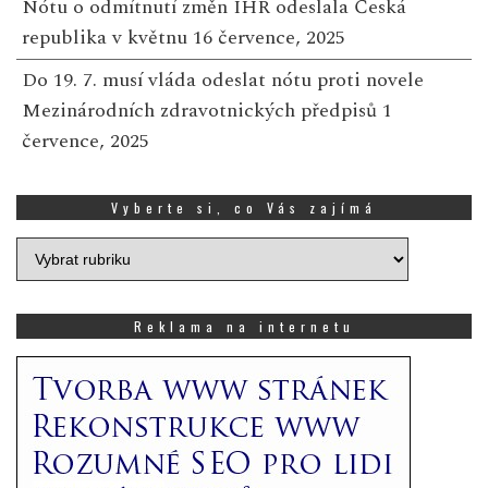
Nótu o odmítnutí změn IHR odeslala Česká
republika v květnu
16 července, 2025
Do 19. 7. musí vláda odeslat nótu proti novele
Mezinárodních zdravotnických předpisů
1
července, 2025
Vyberte si, co Vás zajímá
Vyberte
si,
co
Vás
Reklama na internetu
zajímá