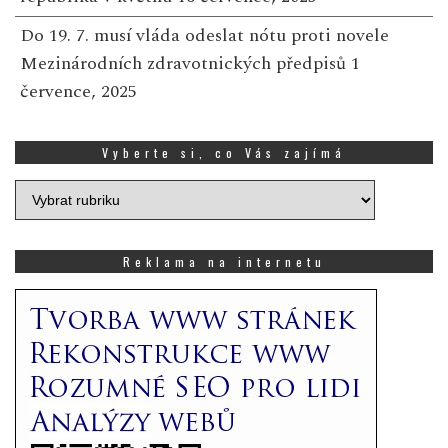
Do 19. 7. musí vláda odeslat nótu proti novele
Mezinárodních zdravotnických předpisů
1
července, 2025
Vyberte si, co Vás zajímá
Vyberte
si,
co
Vás
Reklama na internetu
zajímá