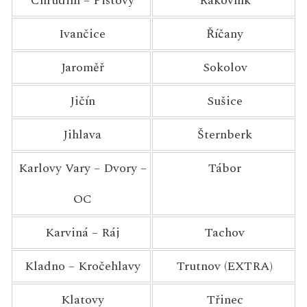
Chrudim – Pistovy
Rakovník
Ivančice
Říčany
Jaroměř
Sokolov
Jičín
Sušice
Jihlava
Šternberk
Karlovy Vary – Dvory –
Tábor
OC
Karviná – Ráj
Tachov
Kladno – Kročehlavy
Trutnov (EXTRA)
Klatovy
Třinec