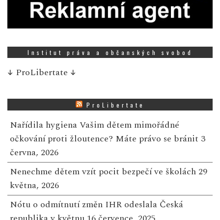
Institut práva a občanských svobod
↓
ProLibertate
↓
ProLibertate
Nařídila hygiena Vašim dětem mimořádné
očkování proti žloutence? Máte právo se bránit
3
června, 2026
Nenechme dětem vzít pocit bezpečí ve školách
29
května, 2026
Nótu o odmítnutí změn IHR odeslala Česká
republika v květnu
16 července, 2025