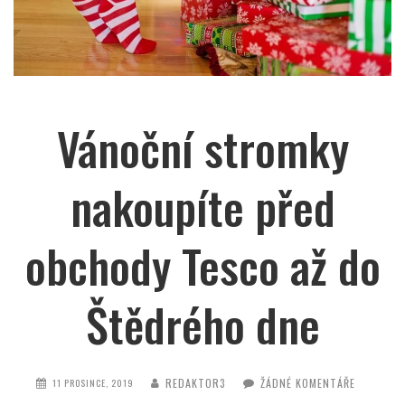
Vánoční stromky
nakoupíte před
obchody Tesco až do
Štědrého dne
REDAKTOR3
ŽÁDNÉ KOMENTÁŘE
11 PROSINCE, 2019