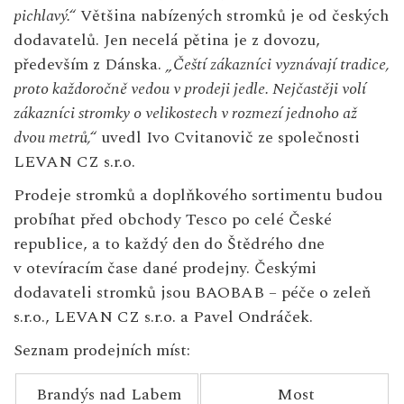
pichlavý.“
Většina nabízených stromků je od českých
dodavatelů. Jen necelá pětina je z dovozu,
především z Dánska.
„Čeští zákazníci vyznávají tradice,
proto každoročně vedou v
prodeji jedle. Nejčastěji volí
zákazníci stromky o velikostech v
rozmezí jednoho až
dvou metrů,“
uvedl Ivo Cvitanovič ze společnosti
LEVAN CZ s.r.o.
Prodeje stromků a doplňkového sortimentu budou
probíhat před obchody Tesco po celé České
republice, a to každý den do Štědrého dne
v otevíracím čase dané prodejny. Českými
dodavateli stromků jsou BAOBAB – péče o zeleň
s.r.o., LEVAN CZ s.r.o. a Pavel Ondráček.
Seznam prodejních míst:
Brandýs nad Labem
Most