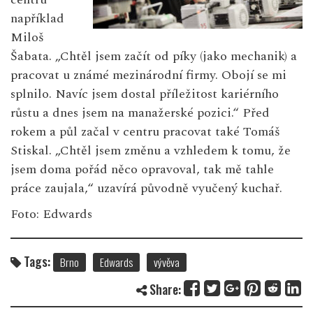
například
Miloš
Šabata. „Chtěl jsem začít od píky (jako mechanik) a
pracovat u známé mezinárodní firmy. Obojí se mi
splnilo. Navíc jsem dostal příležitost kariérního
růstu a dnes jsem na manažerské pozici.“ Před
rokem a půl začal v centru pracovat také Tomáš
Stiskal. „Chtěl jsem změnu a vzhledem k tomu, že
jsem doma pořád něco opravoval, tak mě tahle
práce zaujala,“ uzavírá původně vyučený kuchař.
Foto: Edwards
Tags:
Brno
Edwards
vývěva
Share: