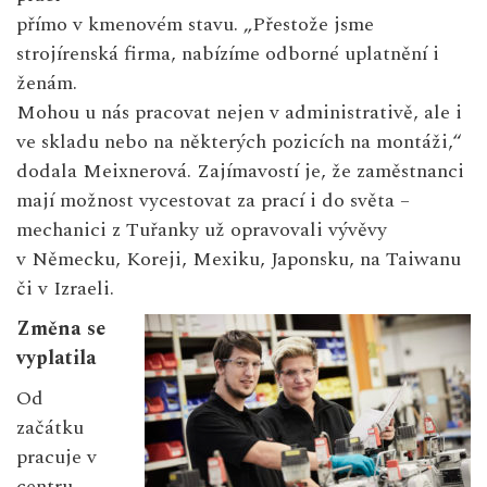
přímo v kmenovém stavu. „Přestože jsme
strojírenská firma, nabízíme odborné uplatnění i
ženám.
Mohou u nás pracovat nejen v administrativě, ale i
ve skladu nebo na některých pozicích na montáži,“
dodala Meixnerová. Zajímavostí je, že zaměstnanci
mají možnost vycestovat za prací i do světa –
mechanici z Tuřanky už opravovali vývěvy
v Německu, Koreji, Mexiku, Japonsku, na Taiwanu
či v Izraeli.
Změna se
vyplatila
Od
začátku
pracuje v
centru