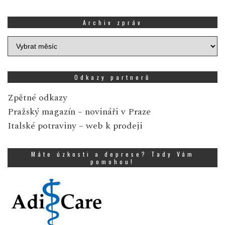
Archiv zpráv
Archiv
zpráv
Odkazy partnerů
Zpětné odkazy
Pražský magazín
– novináři v Praze
Italské potraviny
– web k prodeji
Máte úzkosti a deprese? Tady Vám
pomohou!