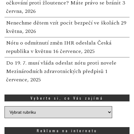
očkování proti žloutence? Máte právo se bránit
3
června, 2026
Nenechme dětem vzít pocit bezpečí ve školách
29
května, 2026
Nótu o odmítnutí změn IHR odeslala Česká
republika v květnu
16 července, 2025
Do 19. 7. musí vláda odeslat nótu proti novele
Mezinárodních zdravotnických předpisů
1
července, 2025
Vyberte si, co Vás zajímá
Vyberte
si,
co
Vás
Reklama na internetu