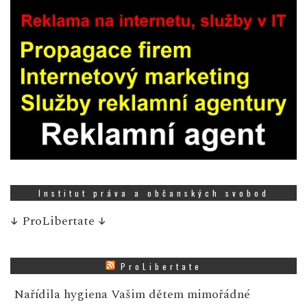
Institut práva a občanských svobod
↓
ProLibertate
↓
ProLibertate
Nařídila hygiena Vašim dětem mimořádné