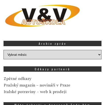
Archiv zpráv
Archiv
zpráv
Odkazy partnerů
Zpětné odkazy
Pražský magazín
– novináři v Praze
Italské potraviny
– web k prodeji
Máte úzkosti a deprese? Tady Vám