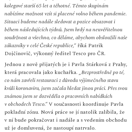
kolegové starší 65 let a těhotné. Těmto skupinám
nabízíme možnost vzít si placené volno během pandemie.
Situaci budeme nadále sledovat a pozice obsazovat i
během následujících týdnů. Jsem hrdý na neuvěřitelnou
soudržnost a všechno, co děláme, abychom obsloužili naše
zákazníky v
celé České republice,“
říká Patrik
Dojčinovič, výkonný ředitel Tesco pro ČR.
Jednou z nově přijatých je i Pavla Stárková z Prahy,
která pracovala jako kuchařka.
„
Bezprost
ř
edn
ě
po t
é
,
co n
á
m zav
ř
eli restauraci z
d
ů
vodu v
ý
jime
č
n
é
ho stavu
kv
ů
li koronaviru, jsem za
č
ala hledat jinou pr
á
ci. P
ř
es svou
zn
á
mou jsem se dozv
ě
d
ě
la o pracovn
í
ch nab
í
dk
á
ch
v
obchodech Tesco.“
V současnosti koordinuje Pavla
pokladní zónu. Nová práce se jí natolik zalíbila, že
v ní bude pokračovat i nadále a s vedením obchodu
už je domluvená, že nastoupí natrvalo.