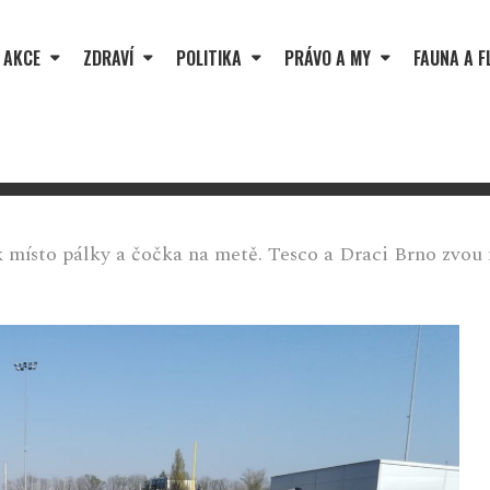
 AKCE
ZDRAVÍ
POLITIKA
PRÁVO A MY
FAUNA A F
 místo pálky a čočka na metě. Tesco a Draci Brno zvou