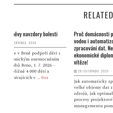
RELATED
i
Proč domácnosti plýtvají
Pomozme rod
vodou i automatizované
přišla o mam
zpracování dat. Nejlepší
6 LISTOPADU, 
 s
ekonomické diplomky znají
ím
Sára celý živ
vítěze!
dobro kolem 
28 LISTOPADU, 2025
podle motta 
dáno.“ Byla 
Jak automaticky zpracovávat
devítileté Be
velké objemy dat z různých
zdrojů, jak optimalizovat IT
procesy projektového
managementu pom...
Více