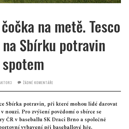
 čočka na metě. Tesco
 na Sbírku potravin
 spotem
AKTOR3
ŽÁDNÉ KOMENTÁŘE
e Sbírka potravin, při které mohou lidé darovat
 v nouzi. Pro zvýšení povědomí o sbírce se
try ČR v baseballu SK Draci Brno a společně
portovní vybavení při baseballové hře.