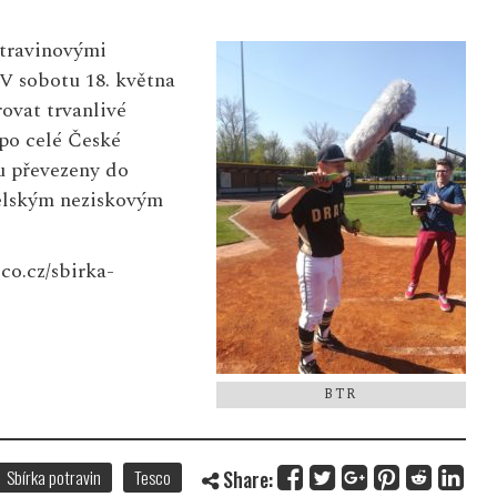
otravinovými
V sobotu 18. května
ovat trvanlivé
po celé České
u převezeny do
elským neziskovým
sco.cz/sbirka-
BTR
Sbírka potravin
Tesco
Share: