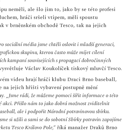
pu neměli, ale šlo jim to, jako by se této profesi
duchem, hráči sršeli vtipem, měli spoustu
Jak v brněnském obchodě Tesco, tak na jejich
o sociální média jsme chtěli oslovit i mladší generaci,
rafickou skupinu, kterou často může míjet cílení
ch kampaní souvisejících s propagací dobročinných
ysvětluje Václav Koukolíček tiskový mluvčí Tesco.
ém videu hrají hráči klubu Draci Brno baseball,
e na jejich hřišti vybavení postupně mění
ny.
„Jsme rádi, že můžeme pomoci šířit informace o této
 akci. Přišlo nám to jako dobrá možnost zviditelnit
seball, ale i podpořit Národní potravinovou sbírku.
sme si užili a sami se do sobotní Sbírky potravin zapojíme
ketu Tesco Královo Pole,“
říká manažer Draků Brno