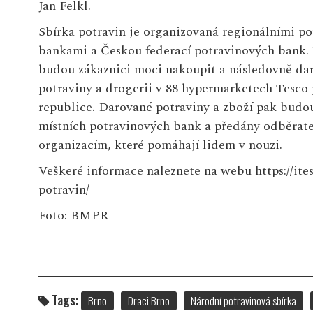
Jan Felkl.
Sbírka potravin je organizovaná regionálními p
bankami a Českou federací potravinových bank. 
budou zákaznici moci nakoupit a následovně dar
potraviny a drogerii v 88 hypermarketech Tesco 
republice. Darované potraviny a zboží pak budo
místních potravinových bank a předány odběrat
organizacím, které pomáhají lidem v nouzi.
Veškeré informace naleznete na webu
https://ite
potravin/
Foto: BMPR
Tags:
Brno
Draci Brno
Národní potravinová sbírka