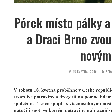
Pórek místo pálky a
a Draci Brno zvou
novým
15 KVĚTNA, 2019
RED
V sobotu 18. května proběhne v České republic
trvanlivé potraviny a drogerii na pomoc lidem
společnost Tesco spojila s vícenásobnými mis
natočili
spot
, ve kterém potraviny nahrazují s