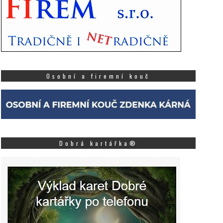
Osobní a firemní kouč
Dobrá kartářka®