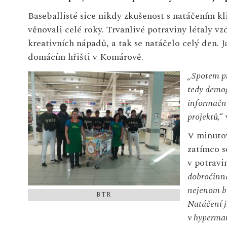
Baseballisté sice nikdy zkušenost s natáčením kli
věnovali celé roky. Trvanlivé potraviny létaly vz
kreativních nápadů, a tak se natáčelo celý den. 
domácím hřišti v Komárově.
„Spotem pr
tedy demog
informační
projektů,“
v
V minutov
zatímco s
v potravi
dobročinné
nejenom ba
BTR
Natáčení j
v
hypermar