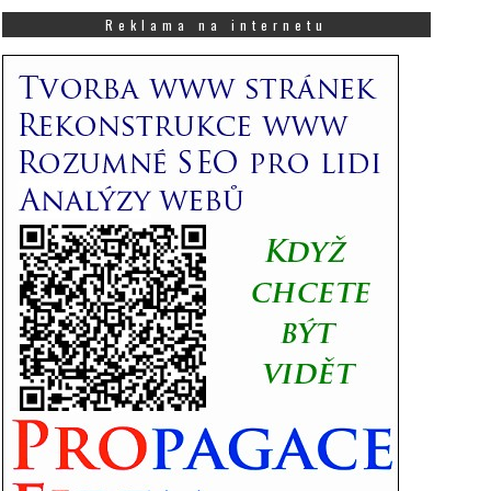
co
Vás
Reklama na internetu
zajímá