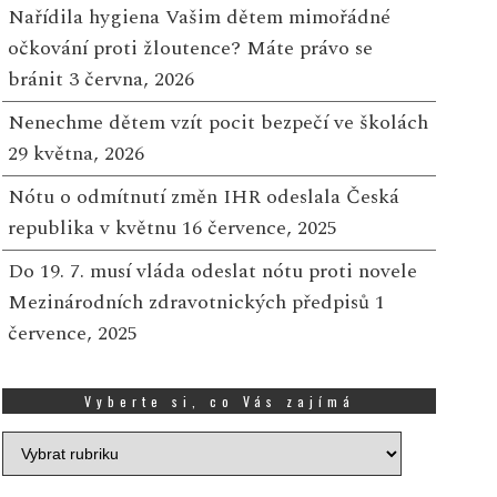
Nařídila hygiena Vašim dětem mimořádné
očkování proti žloutence? Máte právo se
bránit
3 června, 2026
Nenechme dětem vzít pocit bezpečí ve školách
ový burčák na stánku
Zlatý žeton přinesl rad
29 května, 2026
mrzlina Kruháč: Poctivost a
zákazníci Tesco rozděli
Nótu o odmítnutí změn IHR odeslala Česká
valita přímo z hroznů
450 000 Kč na podporu
republika v květnu
16 července, 2025
a mladých
10 ZÁŘÍ, 2025
Do 19. 7. musí vláda odeslat nótu proti novele
13 SRPNA, 2025
 provozovně Zmrzlina
Mezinárodních zdravotnických předpisů
1
ruháč u Bořitova se dějí
V sobotu 9. srpna se ve
července, 2025
kvělé věci! Do nabídky
vybraných prodejnách 
romě osvěžující zmrzliny
po celé České republic
ově přibyl také první...
Více
uskutečnila speciální u
Vyberte si, co Vás zajímá
grantového prog...
Více
Vyberte
si,