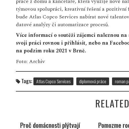
práce z domu a kanceláře, která využije nově nal
týmovou spolupráci, kreativní řešení a pozitivní 
bude Atlas Copco Services nabírat nové talentov
datové analýzy či automatizace procesů.
Více informací o soutěži zájemci naleznou n
svoji práci rovnou i přihlásit, nebo na Facebo
na podzim roku 2021 v Brně.
Foto: Archiv
Tags:
Atlas Copco Services
diplomová práce
roman p
RELATED
i
Proč domácnosti plýtvají
Pomozme rod