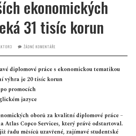
pších ekonomických
eká 31 tisíc korun
AKTOR3
ŽÁDNÉ KOMENTÁŘE
mavé diplomové práce s ekonomickou tematikou
ní výhra je 20 tisíc korun
y po promocích
glickém jazyce
onomických oborů za kvalitní diplomové práce –
na Atlas Copco Services, který právě odstartoval.
 již řadu měsíců uzavřené, zajímavé studentské