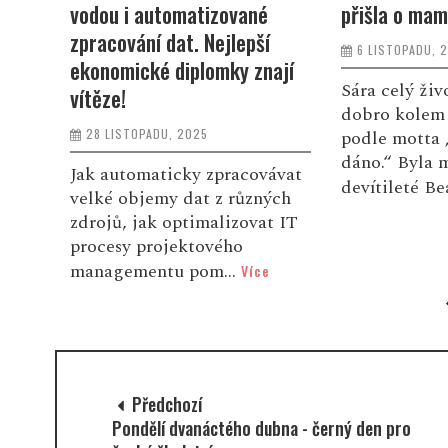
vodou i automatizované
přišla o mam
zpracování dat. Nejlepší
6 LISTOPADU, 
 s
ekonomické diplomky znají
ím
Sára celý živ
vítěze!
dobro kolem 
28 LISTOPADU, 2025
podle motta 
dáno.“ Byla 
Jak automaticky zpracovávat
devítileté Be
velké objemy dat z různých
zdrojů, jak optimalizovat IT
procesy projektového
managementu pom...
Více
Předchozí
Pondělí dvanáctého dubna - černý den pro