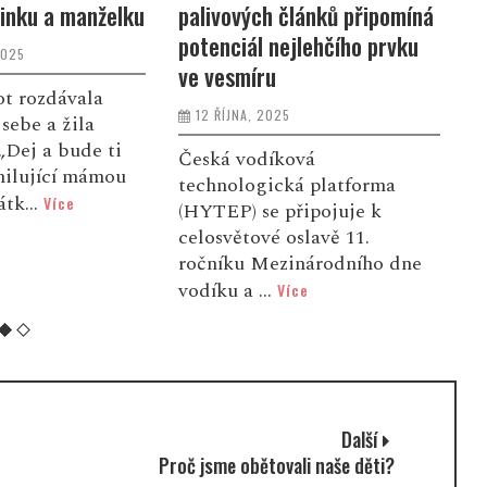
inku a manželku
palivových článků připomíná
Z
potenciál nejlehčího prvku
k
2025
ve vesmíru
ot rozdávala
12 ŘÍJNA, 2025
sebe a žila
V
„Dej a bude ti
K
Česká vodíková
milující mámou
s
technologická platforma
átk...
Více
k
(HYTEP) se připojuje k
n
celosvětové oslavě 11.
ročníku Mezinárodního dne
vodíku a ...
Více
Další
Proč jsme obětovali naše děti?