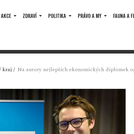
 AKCE
ZDRAVÍ
POLITIKA
PRÁVO A MY
FAUNA A F
 kraj
/
Na autory nejlepších ekonomických diplomek op