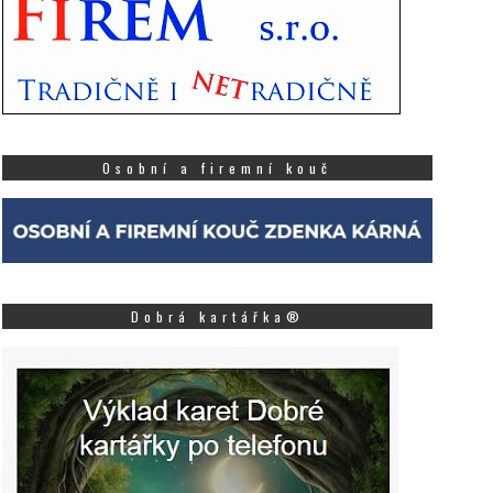
mrzlina Kruháč: Poctivost a
zákazníci Tesco rozděli
valita přímo z hroznů
450 000 Kč na podporu
a mladých
10 ZÁŘÍ, 2025
13 SRPNA, 2025
 provozovně Zmrzlina
ruháč u Bořitova se dějí
V sobotu 9. srpna se ve
Osobní a firemní kouč
kvělé věci! Do nabídky
vybraných prodejnách 
romě osvěžující zmrzliny
po celé České republic
ově přibyl také první...
Více
uskutečnila speciální u
grantového prog...
Více
Dobrá kartářka®