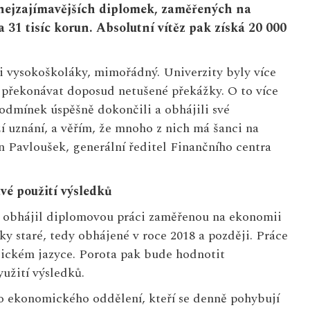
i nejzajímavějších diplomek, zaměřených na
31 tisíc korun. Absolutní vítěz pak získá 20 000
y i vysokoškoláky, mimořádný. Univerzity byly více
i překonávat doposud netušené překážky. O to více
odmínek úspěšně dokončili a obhájili své
ží uznání, a věřím, že mnoho z nich má šanci na
 Pavloušek, generální ředitel Finančního centra
vé použití výsledků
ě obhájil diplomovou práci zaměřenou na ekonomii
oky staré, tedy obhájené v roce 2018 a později. Práce
lickém jazyce. Porota pak bude hodnotit
yužití výsledků.
o ekonomického oddělení, kteří se denně pohybují