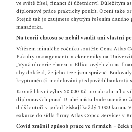
ve světě čísel, financí či účetnictví. Důležitým 
diplomové práce prakticky použít. Ocení také or
Stejně tak je zaujmete chytrým řešením daného 
manažerka.
Na teorii chaosu se nebál vsadit ani vlastní pe
Vítězem minulého ročníku soutěže Cena Atlas Co
Fakulty managementu a ekonomiky na Univerzitě
„Využití teorie chaosu a Elliottových vln na fin
aby dokázal, že jeho teze jsou správné. Bodovaly
kryptoměn či modelování předpovědí bankrotů s
Kromě hlavní výhry 20 000 Kč pro absolutního ví
diplomových prací. Druhé místo bude oceněno čás
další autoři v pořadí získají každý 1 000 korun.
exkurze do sídla firmy Atlas Copco Services v Br
Covid změnil způsob práce ve firmách – čeká t