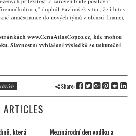
ezených příležitostí a zároveň bude posilovat
firemní kulturu,“ doplnil Pavloušek s tím, že i letos
ané zaměstnance do nových týmů v oblasti financí,
a stránkách
www.CenaAtlasCopco.cz
, kde mohou
oku. Slavnostní vyhlášení výsledků se uskuteční
avloušek
Share:
 ARTICLES
ině, která
Mezinárodní den vodíku a
N