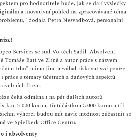
aspektem pro hodnotitele bude, jak se dají výsledky
iginální a inovativní pohled na zpracovávané téma.
problému,“ dodala Petra Nesvadbová, personální
níze!
pco Services se stal Vojtěch Sadil. Absolvent
 Tomáše Bati ve Zlíně a autor práce s názvem
ančním trhu” mimo jiné neváhal riskovat své peníze,
 i práce s tématy účetních a daňových aspektů
tavebních firem.
těze čeká odměna i na pět dalších autorů
tkou 5 000 korun, třetí částkou 3 000 korun a tři
 Všichni výherci budou mít navíc možnost zúčastnit se
ně ve Spielberk Office Centru.
o i absolventy