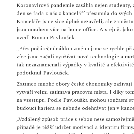
Koronavirová pandemie zasáhla nejen studenty, a
den se řada z nás z kanceláří přesunula do svých
Kanceláře jsme sice úplně nezavřeli, ale zaměst
jsou mnohem více na home office. A stejně, jako 
uvedl Roman Pavloušek.
„Přes počáteční náhlou změnu jsme se rychle přizpů
více jsme začali využívat nové technologie a mo
tak nezaznamenali výpadky v kvalitě a efektivit
podotknul Pavloušek.
Zatímco mnohé obory české ekonomiky zažívají o
vytváří velmi zajímavá pracovní místa. I díky tom
na vzestupu. Podle Pavlouška mohou současní stu
budoucí kariéra se nebude odehrávat jen v kance
„Vzdálený způsob práce s sebou nese samozřejmě
případě je těžší udržet motivaci a identitu firmy