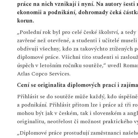
práce na nich vznikají i nyní. Na autory šest
ekonomii a podnikání, dohromady čeká částka 
korun.
„Poslední rok byl pro celé české školství, a ted
zavřené než otevřené, a studenti i učitelé musel
obdivuji všechny, kdo za takovýchto ztížených p
diplomové práce. Všichni tito studenti si zaslou
úspěch v letošním ročníku soutěže,“ uvedl Roman
Atlas Copco Services.
Cení se originalita diplomových prací i zajíma
Přihlásit se do soutěže může každý, kdo úspěšn
a podnikání. Přihlásit přitom lze i práce až tři r
mohou být jak v českém, tak i slovenském a ang
originalitu, neotřelost či možnost praktického v
„Diplomové práce prostudují zaměstnanci našeh