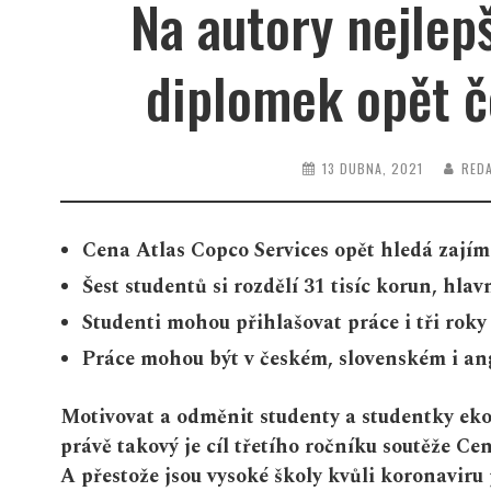
Na autory nejle
diplomek opět č
13 DUBNA, 2021
RED
Cena Atlas Copco Services opět hledá zají
Šest studentů si rozdělí 31 tisíc korun, hlav
Studenti mohou přihlašovat práce i tři rok
Práce mohou být v českém, slovenském i an
Motivovat a odměnit studenty a studentky ek
právě takový je cíl třetího ročníku soutěže Ce
A přestože jsou vysoké školy kvůli koronaviru