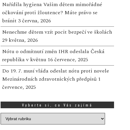
Nařídila hygiena Vašim dětem mimořádné
očkování proti žloutence? Máte právo se
bránit
3 června, 2026
Nenechme dětem vzít pocit bezpečí ve školách
29 května, 2026
Nótu o odmítnutí změn IHR odeslala Česká
republika v květnu
16 července, 2025
Do 19. 7. musí vláda odeslat nótu proti novele
Mezinárodních zdravotnických předpisů
1
července, 2025
Vyberte si, co Vás zajímá
Vyberte
si,