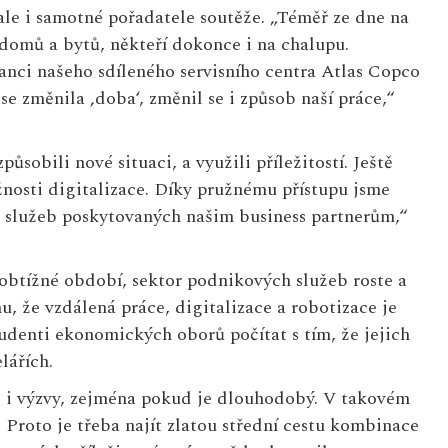
le i samotné pořadatele soutěže. „Téměř ze dne na
 domů a bytů, někteří dokonce i na chalupu.
nanci našeho sdíleného servisního centra Atlas Copco
se změnila ‚doba‘, změnil se i způsob naší práce,“
sobili nové situaci, a využili příležitostí. Ještě
žnosti digitalizace. Díky pružnému přístupu jsme
ě služeb poskytovaných našim business partnerům,“
btížné období, sektor podnikových služeb roste a
u, že vzdálená práce, digitalizace a robotizace je
denti ekonomických oborů počítat s tím, že jejich
lářích.
 i výzvy, zejména pokud je dlouhodobý. V takovém
. Proto je třeba najít zlatou střední cestu kombinace