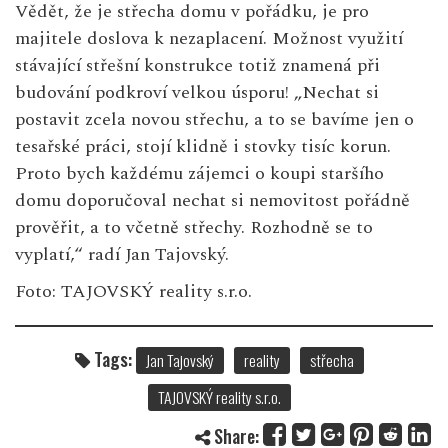
Vědět, že je střecha domu v pořádku, je pro
majitele doslova k nezaplacení. Možnost využití
stávající střešní konstrukce totiž znamená při
budování podkroví velkou úsporu! „Nechat si
postavit zcela novou střechu, a to se bavíme jen o
tesařské práci, stojí klidně i stovky tisíc korun.
Proto bych každému zájemci o koupi staršího
domu doporučoval nechat si nemovitost pořádně
prověřit, a to včetně střechy. Rozhodně se to
vyplatí,“ radí Jan Tajovský.
Foto: TAJOVSKÝ reality s.r.o.
Tags:
Jan Tajovský
reality
střecha
TAJOVSKÝ reality s.r.o.
Share: