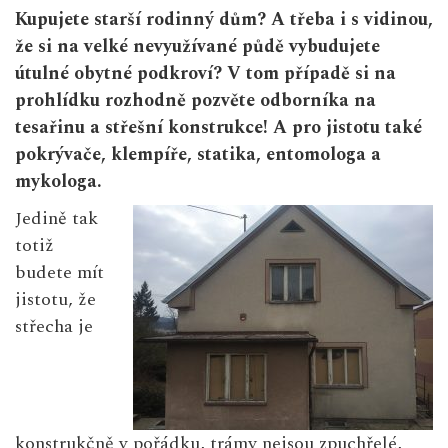
Kupujete starší rodinný dům? A třeba i s vidinou,
že si na velké nevyužívané půdě vybudujete
útulné obytné podkroví? V tom případě si na
prohlídku rozhodně pozvěte odborníka na
tesařinu a střešní konstrukce! A pro jistotu také
pokrývače, klempíře, statika, entomologa a
mykologa.
Jedině tak
totiž
budete mít
jistotu, že
střecha je
konstrukčně v pořádku, trámy nejsou zpuchřelé,