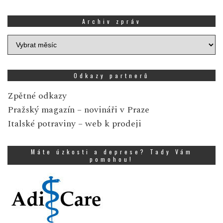
Archiv zpráv
Archiv
zpráv
Odkazy partnerů
Zpětné odkazy
Pražský magazín
– novináři v Praze
Italské potraviny
– web k prodeji
Máte úzkosti a deprese? Tady Vám
pomohou!