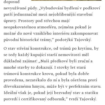
doposud
nevyužívané půdy. „Vybudování bydlení v podkroví
patří jednoznačně mezi nejoblíbenější stavební
úpravy. Prostory pod střechou mají
neopakovatelnou atmosféru, zejména pokud je
možné do nově vzniklého interiéru zakomponovat
původní historické trámy,“ podotýká Tajovský.
O stav střešní konstrukce, od trámů po krytinu, by
se tedy každý kupující starší nemovitosti měl
důkladně zajímat! „Naši předkové byli zruční a
mnohé stavby to dokazují. I stovky let stará
trámová konstrukce krovu, pokud byla dobře
provedena, nezatékalo do ní a byla ošetřena proti
dřevokaznému hmyzu, může být v perfektním stavu.
Ideální však je, pokud její bezvadný stav a statiku
potvrdí i certifikovaný odborník,“ tvrdí Tajovský.