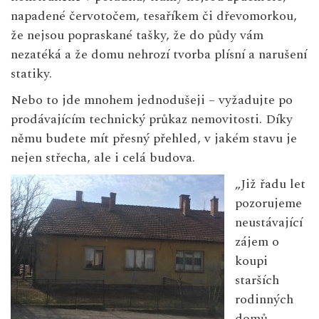
napadené červotočem, tesaříkem či dřevomorkou,
že nejsou popraskané tašky, že do půdy vám
nezatéká a že domu nehrozí tvorba plísní a narušení
statiky.
Nebo to jde mnohem jednodušeji – vyžadujte po
prodávajícím technický průkaz nemovitosti. Díky
němu budete mít přesný přehled, v jakém stavu je
nejen střecha, ale i celá budova.
„Již řadu let
pozorujeme
neustávající
zájem o
koupi
starších
rodinných
domů