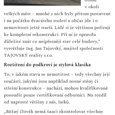
v okolí
velkých měst – mnohé z nich byly přitom postavené
i na počátku dvacátého století a občas jde i o
nemovitosti ještě starší. Lidé si je většinou pořizují
ke kompletní rekonstrukci. Při ní je opravdu
důležité znát co nejpřesněji stav celé budovy,“
vysvětluje Ing. Jan Tajovský, majitel společnosti
TAJOVSKÝ reality s.r.o.
Rozšíření do podkroví je stylová klasika
To, v jakém stavu se nemovitost – tedy všechny její
součásti, jakými jsou například nosné stěny či
střešní konstrukce – nachází, mohou kvalifikovaně
posoudit pouze certifikovaní odborníci. Na rozdíl
od naprosté většiny z nás, laiků.
„Běžný člověk nemá šanci zkontrolovat všechny