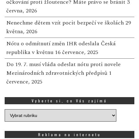
očkování proti žloutence? Máte právo se bránit
3
června, 2026
Nenechme dětem vzít pocit bezpečí ve školách
29
května, 2026
Nótu o odmítnutí změn IHR odeslala Česká
republika v květnu
16 července, 2025
Do 19. 7. musí vláda odeslat nótu proti novele
Mezinárodních zdravotnických předpisů
1
července, 2025
Vyberte si, co Vás zajímá
Vyberte
si,
co
Vás
Reklama na internetu