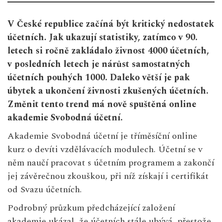
V České republice začíná být kritický nedostatek
účetních. Jak ukazují statistiky, zatímco v 90.
letech si ročně zakládalo živnost 4000 účetních,
v posledních letech je nárůst samostatných
účetních pouhých 1000. Daleko větší je pak
úbytek a ukončení živnosti zkušených účetních.
Změnit tento trend má nově spuštěná online
akademie Svobodná účetní.
Akademie Svobodná účetní je tříměsíční online
kurz o devíti vzdělávacích modulech. Účetní se v
něm naučí pracovat s účetním programem a zakončí
jej závěrečnou zkouškou, při níž získají i certifikát
od Svazu účetních.
Podrobný průzkum předcházející založení
akademie ukázal, že účetních stále ubývá, přestože