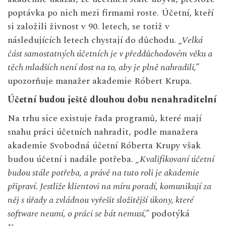
poptávka po nich mezi firmami roste. Účetní, kteří
si založili živnost v 90. letech, se totiž v
následujících letech chystají do důchodu.
„Velká
část samostatných účetních je v předdůchodovém věku a
těch mladších není dost na to, aby je plně nahradili,”
upozorňuje manažer akademie Róbert Krupa.
Účetní budou ještě dlouhou dobu nenahraditelní
Na trhu sice existuje řada programů, které mají
snahu práci účetních nahradit, podle manažera
akademie Svobodná účetní Róberta Krupy však
budou účetní i nadále potřeba.
„Kvalifikovaní účetní
budou stále potřeba, a právě na tuto roli je akademie
připraví. Jestliže klientovi na míru poradí, komunikují za
něj s úřady a zvládnou vyřešit složitější úkony, které
software neumí, o práci se bát nemusí,”
podotýká