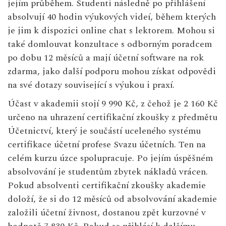
jejím průběhem. Studenti následně po přihlášení
absolvují 40 hodin výukových videí, během kterých
je jim k dispozici online chat s lektorem. Mohou si
také domlouvat konzultace s odborným poradcem
po dobu 12 měsíců a mají účetní software na rok
zdarma, jako další podporu mohou získat odpovědi
na své dotazy související s výukou i praxí.
Účast v akademii stojí 9 990 Kč, z čehož je 2 160 Kč
určeno na uhrazení certifikační zkoušky z předmětu
Účetnictví, který je součástí uceleného systému
certifikace účetní profese Svazu účetních. Ten na
celém kurzu úzce spolupracuje. Po jejím úspěšném
absolvování je studentům zbytek nákladů vrácen.
Pokud absolventi certifikační zkoušky akademie
doloží, že si do 12 měsíců od absolvování akademie
založili účetní živnost, dostanou zpět kurzovné v