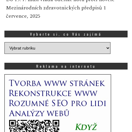
Mezinárodních zdravotnických předpisů
1
července, 2025
Vyberte si, co Vás zajímá
Vyberte
si,
co
Vás
Reklama na internetu
zajímá