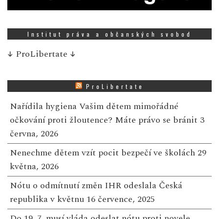
Institut práva a občanských svobod
↓
ProLibertate
↓
ProLibertate
Nařídila hygiena Vašim dětem mimořádné
očkování proti žloutence? Máte právo se bránit
3
června, 2026
Nenechme dětem vzít pocit bezpečí ve školách
29
května, 2026
Nótu o odmítnutí změn IHR odeslala Česká
republika v květnu
16 července, 2025
Do 19. 7. musí vláda odeslat nótu proti novele