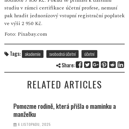
hodnotě 7 830 Kč. Pokud se přihlásí k dalšímu
studiu v rámci certifikace účetní profese, nemusí
pak hradit jednorázový vstupní registrační poplatek
ve výši 2 950 Kč.
Foto: Pixabay.com
Tags:
akademie
svobodná účetní
účetní
Share:
RELATED ARTICLES
Pomozme rodině, která přišla o maminku a
manželku
6 LISTOPADU, 2025