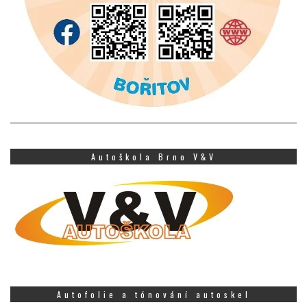
Autoškola Brno V&V
Autofolie a tónování autoskel