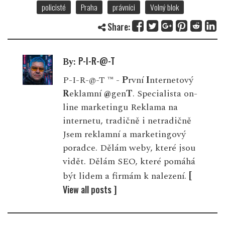
policisté
Praha
právníci
Volný blok
Share:
P-I-R-@-T
By:
P-I-R-@-T ™ -
P
rvní
I
nternetový
R
eklamní
@
gen
T
. Specialista on-
line marketingu Reklama na
internetu, tradičně i netradičně
Jsem reklamní a marketingový
poradce. Dělám weby, které jsou
vidět. Dělám SEO, které pomáhá
[
být lidem a firmám k nalezení.
View all posts ]