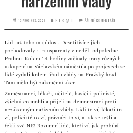
nařízením vlády
P-I-R-@-T
ŽÁDNÉ KOMENTÁŘE
13 PROSINCE, 2021
Lidi už toho mají dost. Desetitisíce jich
pochodovaly s transparenty v neděli odpoledne
Prahou. Kolem 14. hodiny začínaly srazy různých
uskupení na Václavském náměstí a po projevech se
lidé vydali kolem úřadu vlády na Pražský hrad.
Tam mělo být zakončení akce.
Zaměstnanci, lékaři, učitelé, hasiči i policisté,
všichni co mohli a přijeli na demonstraci proti
nezákonným nařízením vlády. Lidi to ví, lékaři to
ví, policisté to ví, právníci to ví, a tak se sešli a
řekli své NE! Rozumní lidé, kteří ví, jak probíhá