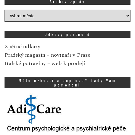
Archiv zpráv
Archiv
zpráv
Odkazy partnerů
Zpětné odkazy
Pražský magazín
– novináři v Praze
Italské potraviny
– web k prodeji
Máte úzkosti a deprese? Tady Vám
pomohou!