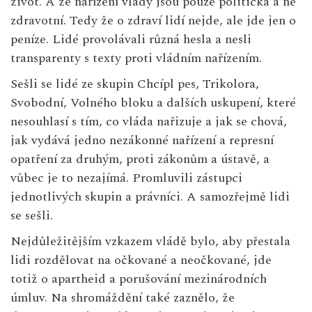
život. A že nařízení vlády jsou pouze politická a ne
zdravotní. Tedy že o zdraví lidí nejde, ale jde jen o
peníze. Lidé provolávali různá hesla a nesli
transparenty s texty proti vládním nařízením.
Sešli se lidé ze skupin
Chcípl pes
, Trikolora,
Svobodní, Volného bloku a dalších uskupení, které
nesouhlasí s tím, co vláda nařizuje a jak se chová,
jak vydává jedno nezákonné nařízení a represní
opatření za druhým, proti zákonům a ústavě, a
vůbec je to nezajímá. Promluvili zástupci
jednotlivých skupin a právníci. A samozřejmě lidi
se sešli.
Nejdůležitějším vzkazem vládě bylo, aby přestala
lidi rozdělovat na očkované a neočkované, jde
totiž o
apartheid
a porušování mezinárodních
úmluv. Na shromáždění také zaznělo, že