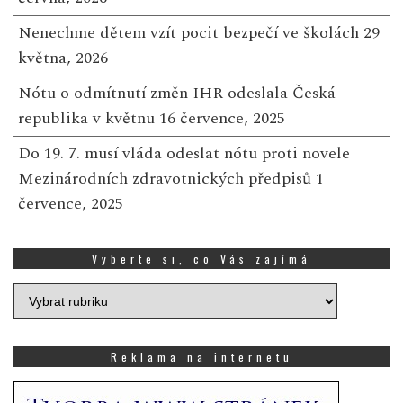
Nenechme dětem vzít pocit bezpečí ve školách
29
května, 2026
Nótu o odmítnutí změn IHR odeslala Česká
republika v květnu
16 července, 2025
Do 19. 7. musí vláda odeslat nótu proti novele
Mezinárodních zdravotnických předpisů
1
července, 2025
Vyberte si, co Vás zajímá
Vyberte
si,
co
Vás
Reklama na internetu
zajímá