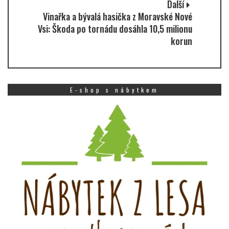
Další
Vinařka a bývalá hasička z Moravské Nové
Vsi: Škoda po tornádu dosáhla 10,5 milionu
korun
E-shop s nábytkem