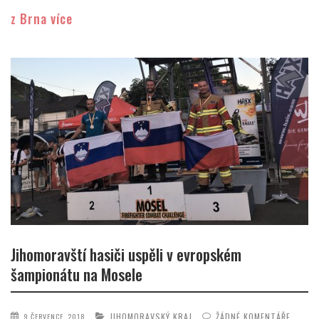
z Brna více
Jihomoravští hasiči uspěli v evropském
šampionátu na Mosele
JIHOMORAVSKÝ KRAJ
ŽÁDNÉ KOMENTÁŘE
9 ČERVENCE, 2018