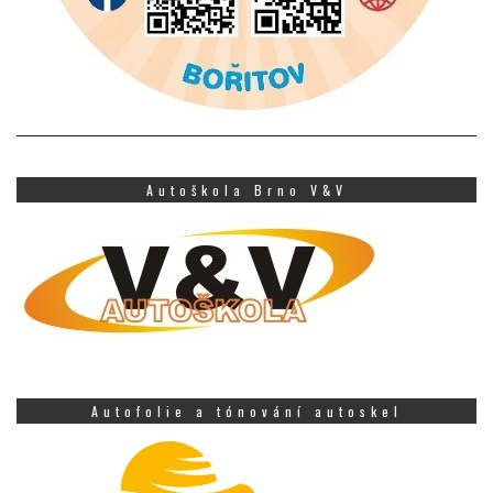
Autoškola Brno V&V
Autofolie a tónování autoskel