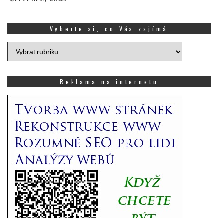
Vyberte si, co Vás zajímá
Vyberte
si,
co
Vás
Reklama na internetu
zajímá