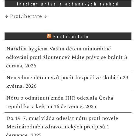
Institut práva a občanských svobod
↓
ProLibertate
↓
ProLibertate
Nařídila hygiena Vašim dětem mimořádné
očkování proti žloutence? Máte právo se bránit
3
června, 2026
Nenechme dětem vzít pocit bezpečí ve školách
29
května, 2026
Nótu o odmítnutí změn IHR odeslala Česká
republika v květnu
16 července, 2025
Do 19. 7. musí vláda odeslat nótu proti novele
Mezinárodních zdravotnických předpisů
1
července, 2025