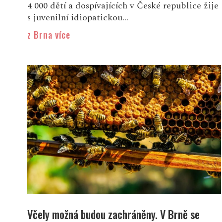
4 000 dětí a dospívajících v České republice žije
s juvenilní idiopatickou...
z Brna více
Včely možná budou zachráněny. V Brně se