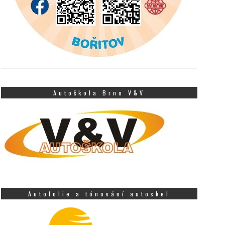
Autoškola Brno V&V
Autofolie a tónování autoskel