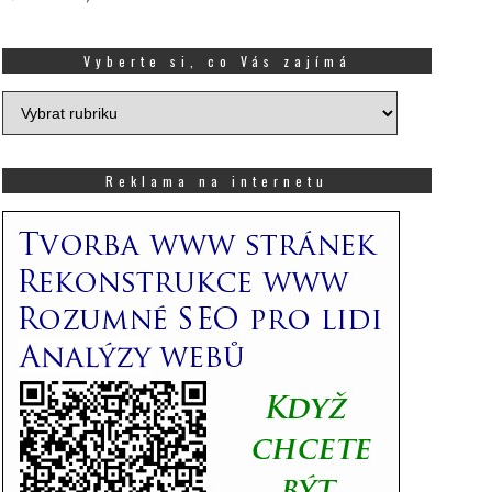
Vyberte si, co Vás zajímá
Vyberte
si,
co
Vás
Reklama na internetu
zajímá