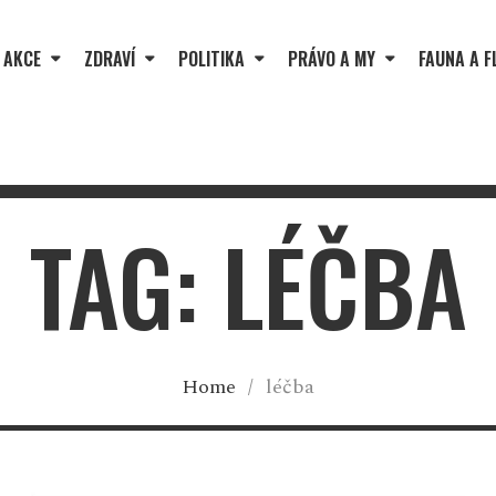
 AKCE
ZDRAVÍ
POLITIKA
PRÁVO A MY
FAUNA A F
TAG: LÉČBA
Home
/
léčba