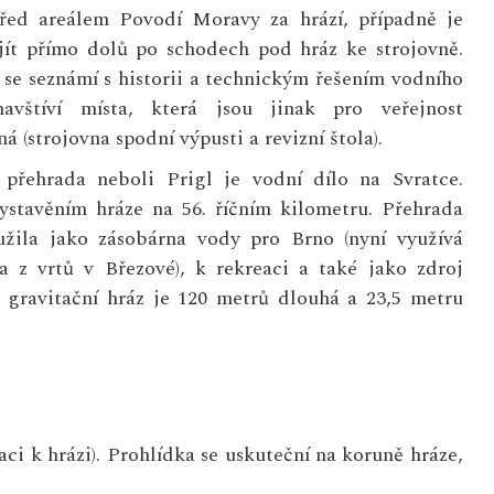
před areálem Povodí Moravy za hrází, případně je
jít přímo dolů po schodech pod hráz ke strojovně.
 se seznámí s historii a technickým řešením vodního
avštíví místa, která jsou jinak pro veřejnost
á (strojovna spodní výpusti a revizní štola).
 přehrada neboli Prigl je vodní dílo na Svratce.
ystavěním hráze na 56. říčním kilometru. Přehrada
oužila jako zásobárna vody pro Brno (nyní využívá
 z vrtů v Březové), k rekreaci a také jako zdroj
á gravitační hráz je 120 metrů dlouhá a 23,5 metru
ci k hrázi). Prohlídka se uskuteční na koruně hráze,