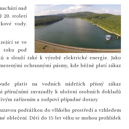
 nachází nad
 20. století
tkové vody.
ející se ve
v toku pod
ů a slouží také k výrobě elektrické energie. Jako
ymezenými ochrannými pásmy, kde běžně platí zákaz
ude platit na vodních nádržích přísný zákaz
mi příručními zavazadly k uložení osobních dokladů
tlivým zařízením a zodpoví případné dotazy
uzavou podrážkou do vlhkého prostředí a vzhledem
né oblečení. Děti do 15 let věku se mohou prohlídek