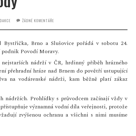
ody
DAKCE
ŽÁDNÉ KOMENTÁŘE
d Bystřička, Brno a Slušovice pořádá v sobotu 24.
ní podnik Povodí Moravy.
 nejstarších nádrží v ČR, hrdinný příběh hrázného
ení přehradní hráze nad Brnem do povětří ustupující
ěva na vodárenské nádrži, kam běžně platí zákaz
h nádržích. Prohlídky s průvodcem začínají vždy v
přístupňuje významná vodní díla veřejnosti, protože
yžadují zvýšenou ochranu a všichni s nimi musíme