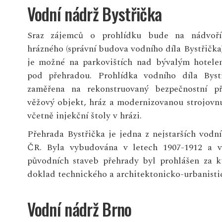
Vodní nádrž Bystřička
Sraz zájemců o prohlídku bude na nádvo
hrázného (správní budova vodního díla Bystřička
je možné na parkovištích nad bývalým hotel
pod přehradou. Prohlídka vodního díla Byst
zaměřena na rekonstruovaný bezpečnostní př
věžový objekt, hráz a modernizovanou strojovnu
včetně injekční štoly v hrázi.
Přehrada Bystřička je jedna z nejstarších vodn
ČR. Byla vybudována v letech 1907-1912 a v
původních staveb přehrady byl prohlášen za k
doklad technického a architektonicko-urbanistick
Vodní nádrž Brno