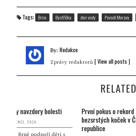
Tags:
Brno
Bystřička
den vody
Povodí Moravy
Redakce
By:
[ View all posts ]
Zprávy redaktorů
RELATED
i
První pokus o rekord
Slack Bird v
bezsrstých koček v České
června ve 20
republice
kouřícího kr
 s