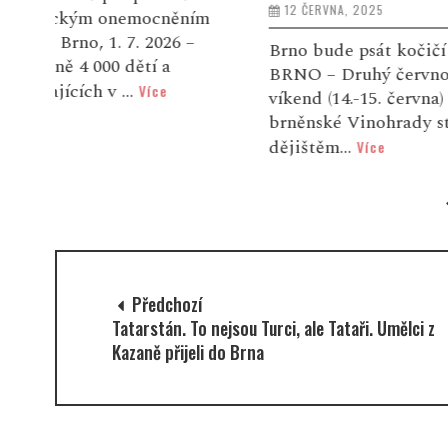
12 ČERVNA, 2025
6 ČERVNA, 202
ím
Brno bude psát kočičí historii
Legendární f
BRNO – Druhý červnový
Slack Bird, k
víkend (14.-15. června) se
spojuje trad
brněnské Vinohrady stanou
amerického j
dějištěm...
melodiemi fi
Více
Předchozí
Tatarstán. To nejsou Turci, ale Tataři. Umělci z
Kazaně přijeli do Brna