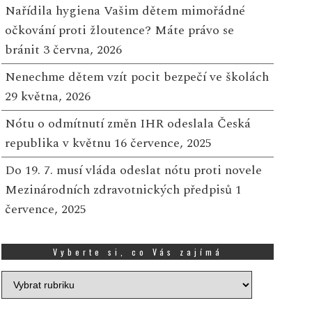
Nařídila hygiena Vašim dětem mimořádné
očkování proti žloutence? Máte právo se
bránit
3 června, 2026
Nenechme dětem vzít pocit bezpečí ve školách
29 května, 2026
Nótu o odmítnutí změn IHR odeslala Česká
republika v květnu
16 července, 2025
Do 19. 7. musí vláda odeslat nótu proti novele
Mezinárodních zdravotnických předpisů
1
července, 2025
Vyberte si, co Vás zajímá
Vyberte
si,