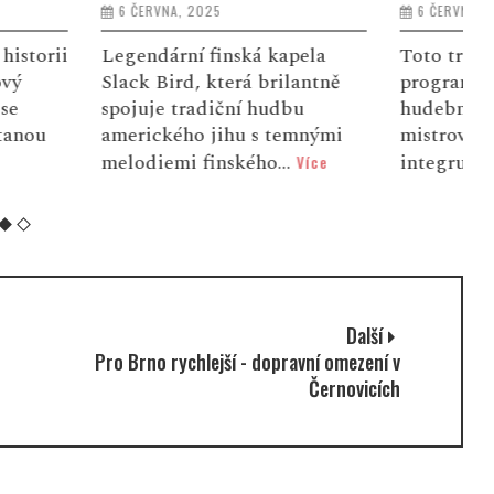
5
6 ČERVNA, 2025
B
d
inská kapela
Toto trio nabízí fascinující
0
terá brilantně
program spojující různorodé
ú
iční hudbu
hudební tradice. Hudebníci
m
ihu s temnými
mistrovským způsobem
nského...
integrují moder...
Více
Více
Další
Pro Brno rychlejší - dopravní omezení v
Černovicích