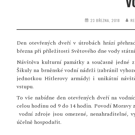
v
23 BŘEZNA, 2018
RE
Den otevřených dveří v útrobách hrází přehra
března při příležitosti Světového dne vody stát
Návštěva kulturní památky a současně jedné z
Šikuly na brněnské vodní nádrži (zabránil vyhoz
jednotkou Hitlerovy armády) i unikátní návšt
vstupu.
To vše nabídne den otevřených dveří na vodníc
celou hodinu od 9 do 14 hodin. Povodí Moravy z
vodní zdroje jsou omezené, nenahraditelné, v
účelně hospodařit.