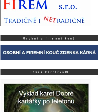
10 ŘÍJNA, 2023
rno, 2. září 2024 – Dnes míří
o lavic prvních tříd přes 100
Klinika Adicare, která
00 dětí. Přestože zní číslo
nabízela své služby
ctyhodně, každý rok
především pražským
nožství...
Více
klientům, otevřela ned
ambulanci i Brně. Kromě
Osobní a firemní kouč
Více
Dobrá kartářka®