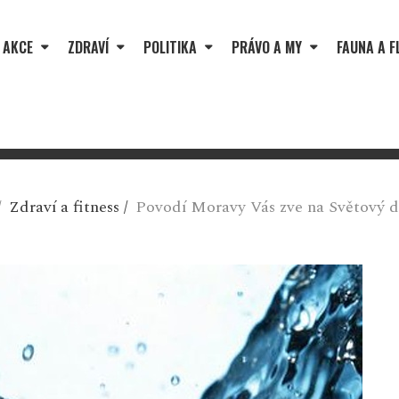
 AKCE
ZDRAVÍ
POLITIKA
PRÁVO A MY
FAUNA A F
/
Zdraví a fitness
/
Povodí Moravy Vás zve na Světový 