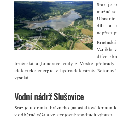
Sraz je 
možné se
Účastníci
díla a n
nepřístupn
Brněnská
Vznikla v
dříve sl
brněnská aglomerace vody z Vírské přehrady a
elektrické energie v hydroelektrárně. Betonov
vysoká.
Vodní nádrž Slušovice
Sraz je u domku hrázného (na asfaltové komunika
v odběrné věži a ve strojovně spodních výpustí.