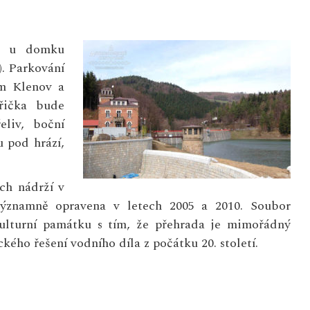
ří u domku
). Parkování
em Klenov a
řička bude
eliv, boční
 pod hrází,
ích nádrží v
ýznamně opravena v letech 2005 a 2010. Soubor
ulturní památku s tím, že přehrada je mimořádný
ého řešení vodního díla z počátku 20. století.