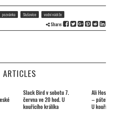
pozvánka
Slušovice
vodní nádrže
Share:
 ARTICLES
 sobotu 7.
Ali Hossein Trio – Lost Stop
Č
 hod. U
– pátek 6.června ve 20 hod
u
álíka
U kouřícího králíka