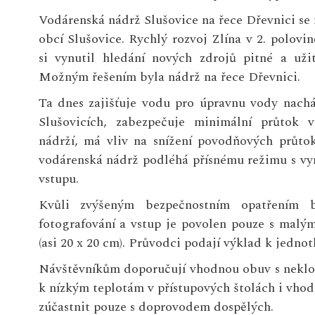
Vodárenská nádrž Slušovice na řece Dřevnici se
obcí Slušovice. Rychlý rozvoj Zlína v 2. polovině
si vynutil hledání nových zdrojů pitné a uži
Možným řešením byla nádrž na řece Dřevnici.
Ta dnes zajišťuje vodu pro úpravnu vody nacház
Slušovicích, zabezpečuje minimální průtok 
nádrží, má vliv na snížení povodňových průtok
vodárenská nádrž podléhá přísnému režimu s v
vstupu.
Kvůli zvýšeným bezpečnostním opatřením b
fotografování a vstup je povolen pouze s malý
(asi 20 x 20 cm). Průvodci podají výklad k jedno
Návštěvníkům doporučují vhodnou obuv s neklo
k nízkým teplotám v přístupových štolách i vhod
zúčastnit pouze s doprovodem dospělých.