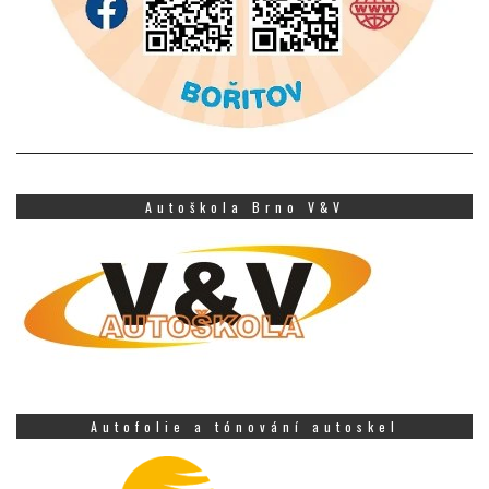
Autoškola Brno V&V
Autofolie a tónování autoskel