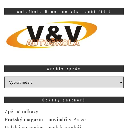
Autoškola Brno, co Vás naučí řídit
Archiv zpráv
Archiv
zpráv
Odkazy partnerů
Zpětné odkazy
Pražský magazín
– novináři v Praze
Italské potraviny
– web k prodeji