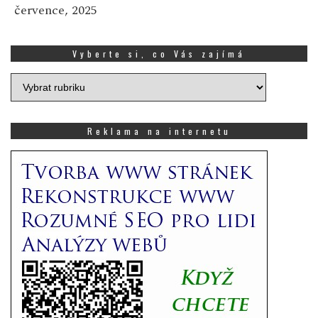
července, 2025
Vyberte si, co Vás zajímá
Vyberte
si,
co
Vás
Reklama na internetu
zajímá