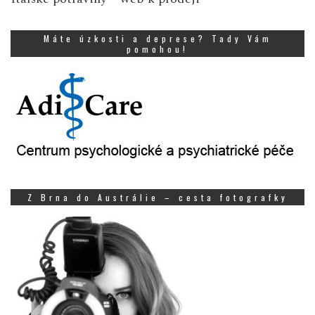
Máte úzkosti a deprese? Tady Vám
pomohou!
Z Brna do Austrálie – cesta fotografky