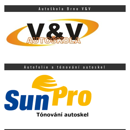
Autoškola Brno V&V
Autofolie a tónování autoskel