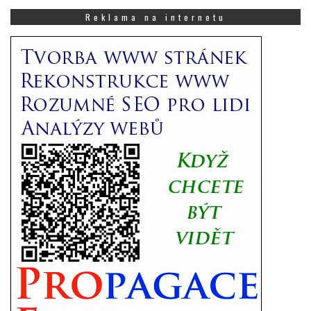
co
Vás
Reklama na internetu
zajímá