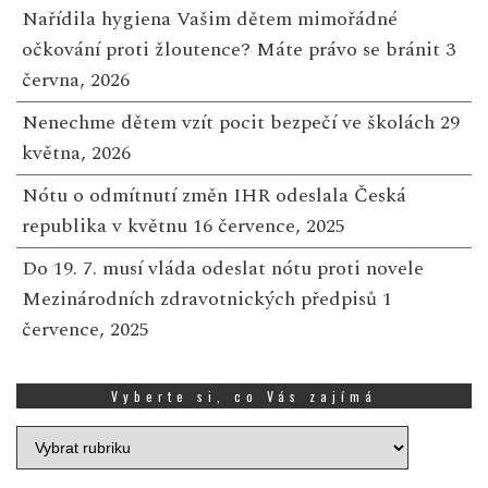
Nařídila hygiena Vašim dětem mimořádné
očkování proti žloutence? Máte právo se bránit
3
června, 2026
Nenechme dětem vzít pocit bezpečí ve školách
29
května, 2026
Nótu o odmítnutí změn IHR odeslala Česká
republika v květnu
16 července, 2025
Do 19. 7. musí vláda odeslat nótu proti novele
Mezinárodních zdravotnických předpisů
1
července, 2025
Vyberte si, co Vás zajímá
Vyberte
si,