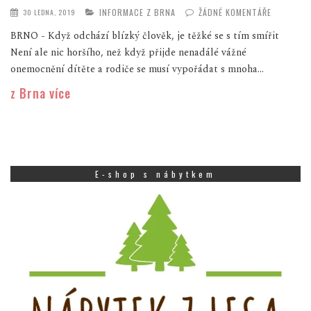
INFORMACE Z BRNA
ŽÁDNÉ KOMENTÁŘE
30 LEDNA, 2019
BRNO - Když odchází blízký člověk, je těžké se s tím smířit
Není ale nic horšího, než když přijde nenadálé vážné
onemocnění dítěte a rodiče se musí vypořádat s mnoha...
z Brna více
E-shop s nábytkem