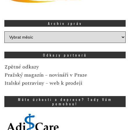
Archiv zpráv
Archiv
zpráv
Odkazy partnerů
Zpětné odkazy
Pražský magazín
– novináři v Praze
Italské potraviny
– web k prodeji
Máte úzkosti a deprese? Tady Vám
pomohou!