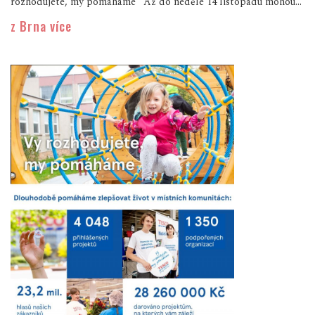
rozhodujete, my pomáháme“ Až do neděle 14 listopadu mohou...
z Brna více