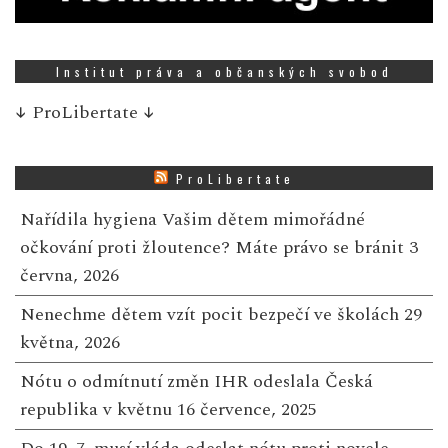
Institut práva a občanských svobod
↓
ProLibertate
↓
ProLibertate
Nařídila hygiena Vašim dětem mimořádné
očkování proti žloutence? Máte právo se bránit
3
června, 2026
Nenechme dětem vzít pocit bezpečí ve školách
29
května, 2026
Nótu o odmítnutí změn IHR odeslala Česká
republika v květnu
16 července, 2025