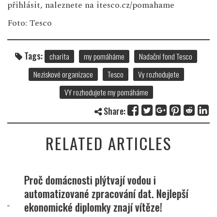
přihlásit, naleznete na
itesco.cz/pomahame
Foto: Tesco
Tags:
charita
my pomáháme
Nadační fond Tesco
Neziskové organizace
Tesco
Vy rozhodujete
VY rozhodujete my pomáháme
Share:
RELATED ARTICLES
Proč domácnosti plýtvají vodou i
automatizované zpracování dat. Nejlepší
ekonomické diplomky znají vítěze!