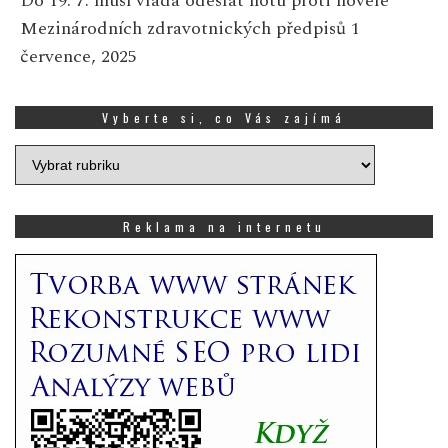
Do 19. 7. musí vláda odeslat nótu proti novele
Mezinárodních zdravotnických předpisů
1
července, 2025
Vyberte si, co Vás zajímá
Vyberte
si,
co
Vás
Reklama na internetu
zajímá