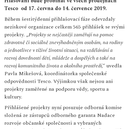
Hlasování bude probíhat ve všech prodejnách
Tesco od 17. června do 14. července 2019.
Během šestitýdenní přihlašovací fáze odevzdaly
neziskové organizace celkem 565 přihlášek se svými
projekty. „
Projekty se nejčastěji zaměřují na pomoc
zdravotně či sociálně znevýhodněným osobám, na rodiny
a jednotlivce v tíživé životní situaci, na vzdělávání a
rozvoj dovedností dětí, mládeže a dospělých a také na
rozvoj komunitního života a okolního prostředí,“
uvedla
Pavla Mikešová, koordinátorka společenské
odpovědnosti Tesco. Výjimkou však nejsou ani
projekty zaměřené na podporu vědy, sportu a
kultury.
Přihlášené projekty nyní posuzuje odborná komise
složená ze zástupců odborného garanta Nadace
rozvoje občanské společnosti a vybraných