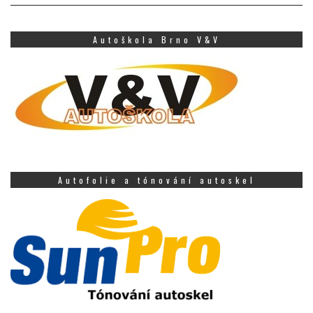
Autoškola Brno V&V
Autofolie a tónování autoskel