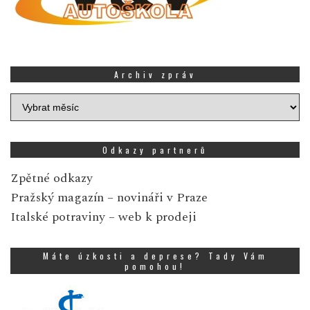
Archiv zpráv
Archiv
zpráv
Odkazy partnerů
Zpětné odkazy
Pražský magazín
– novináři v Praze
Italské potraviny
– web k prodeji
Máte úzkosti a deprese? Tady Vám
pomohou!