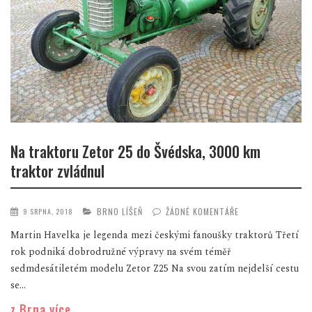
Na traktoru Zetor 25 do Švédska, 3000 km
traktor zvládnul
BRNO LÍŠEŇ
ŽÁDNÉ KOMENTÁŘE
9 SRPNA, 2018
Martin Havelka je legenda mezi českými fanoušky traktorů Třetí
rok podniká dobrodružné výpravy na svém téměř
sedmdesátiletém modelu Zetor Z25 Na svou zatím nejdelší cestu
se...
z Brna více