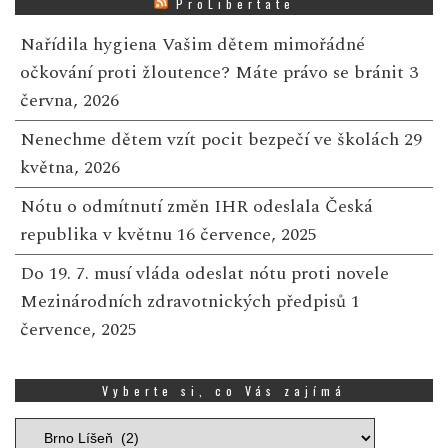
ProLibertate
Nařídila hygiena Vašim dětem mimořádné
očkování proti žloutence? Máte právo se bránit
3
června, 2026
Nenechme dětem vzít pocit bezpečí ve školách
29
května, 2026
Nótu o odmítnutí změn IHR odeslala Česká
republika v květnu
16 července, 2025
Do 19. 7. musí vláda odeslat nótu proti novele
Mezinárodních zdravotnických předpisů
1
července, 2025
Vyberte si, co Vás zajímá
Vyberte