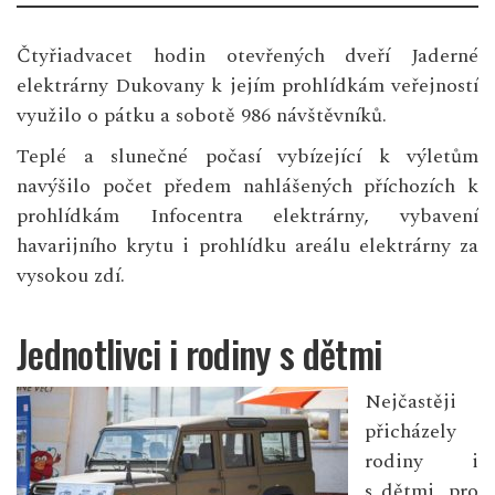
Čtyřiadvacet hodin otevřených dveří Jaderné
elektrárny Dukovany k jejím prohlídkám veřejností
využilo o pátku a sobotě 986 návštěvníků.
Teplé a slunečné počasí vybízející k výletům
navýšilo počet předem nahlášených příchozích k
prohlídkám Infocentra elektrárny, vybavení
havarijního krytu i prohlídku areálu elektrárny za
vysokou zdí.
Jednotlivci i rodiny s dětmi
Nejčastěji
přicházely
rodiny i
s dětmi, pro