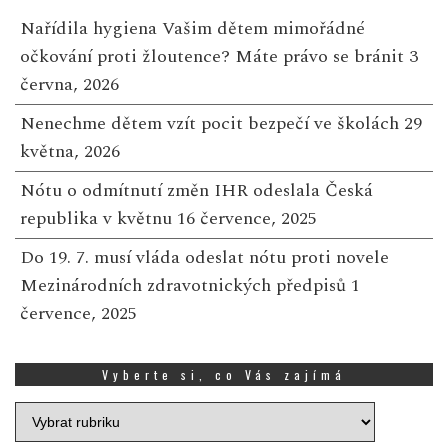
Nařídila hygiena Vašim dětem mimořádné
očkování proti žloutence? Máte právo se bránit
3
června, 2026
Nenechme dětem vzít pocit bezpečí ve školách
29
května, 2026
Nótu o odmítnutí změn IHR odeslala Česká
republika v květnu
16 července, 2025
Do 19. 7. musí vláda odeslat nótu proti novele
Mezinárodních zdravotnických předpisů
1
července, 2025
Vyberte si, co Vás zajímá
Vyberte
si,