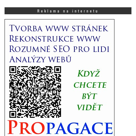
co
Vás
Reklama na internetu
zajímá