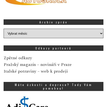
Archiv zpráv
Archiv
zpráv
Odkazy partnerů
Zpětné odkazy
Pražský magazín
– novináři v Praze
Italské potraviny
– web k prodeji
Máte úzkosti a deprese? Tady Vám
pomohou!