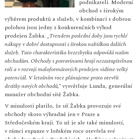
podnikateli. Moderní
obchod s širokým
výběrem produktů a služeb, v kombinaci s dobrou
polohou jsou jedny z konkurenčních výhod
prodejen Žabka.
„Trendem poslední doby jsou rychlé
nákupy v dobré dostupnosti s širokou nabídkou dalších
služeb. Tato charakteristika bezezbytku odpovídá našim
obchodům. Obchody s potravinami hrají nezastupitelnou
roli a v rozvoji maloformátových prodejen vidíme velký
potenciál. V letošním roce plánujeme proto otevřít
desítky nových obchodů,“
vysvětluje Lunda, generální
manažer obchodní sítě Žabka.
V minulosti platilo, že síť Žabka provozuje své
obchody skoro výhradně jen v Praze a
Středočeském kraji. To už je ale také minulostí,
v rámci expanze v loňském roce otevřela své