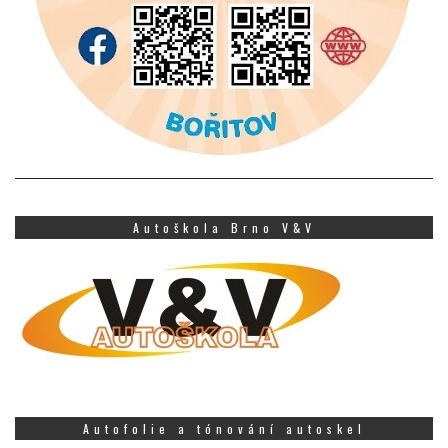
Autoškola Brno V&V
Autofolie a tónování autoskel