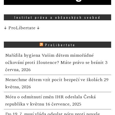
Institut práva a občanských svobod
↓
ProLibertate
↓
ProLibertate
Nařídila hygiena Vašim dětem mimořádné
očkování proti žloutence? Máte právo se bránit
3
června, 2026
Nenechme dětem vzít pocit bezpečí ve školách
29
května, 2026
Nótu o odmítnutí změn IHR odeslala Česká
republika v květnu
16 července, 2025
Do 19. 7. musí vláda odeslat nótu proti novele