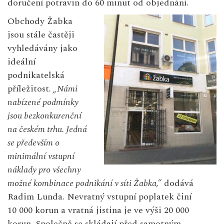
doručení potravin do 60 minut od objednání.
Obchody Žabka
jsou stále častěji
vyhledávány jako
ideální
podnikatelská
příležitost
. „Námi
nabízené podmínky
jsou bezkonkurenční
na českém trhu. Jedná
se především o
minimální vstupní
náklady pro všechny
možné kombinace podnikání v síti Žabka,”
dodává
Radim Lunda. Nevratný vstupní poplatek činí
10 000 korun a vratná jistina je ve výši 20 000
korun. Společně se skládají před samotným