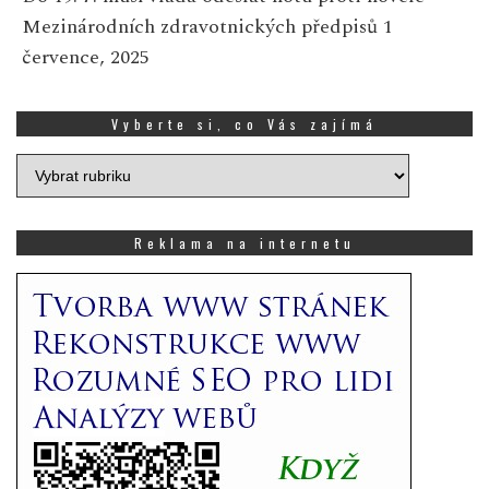
Mezinárodních zdravotnických předpisů
1
července, 2025
Vyberte si, co Vás zajímá
Vyberte
si,
co
Vás
Reklama na internetu
zajímá