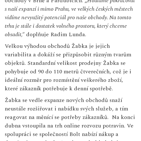
obchody v Brně a Pardubicích. „
Hodláme pokračovat
s naší expanzí i mimo Prahu, ve velkých českých městech
vidíme nevyužitý potenciál pro naše obchody. Na tomto
trhu je stále i dostatek volného prostoru, který chceme
obsadit,“
doplňuje Radim Lunda.
Velkou výhodou obchodů Žabka je jejich
variabilita a dokáží se přizpůsobit různým tvarům
objektů. Standardní velikost prodejny Žabka se
pohybuje od 90 do 110 metrů čtverečních, což je i
ideální rozměr pro rozmístění veškerého zboží,
které zákazník potřebuje k denní spotřebě.
Žabka se vedle expanze nových obchodů snaží
neustále rozšiřovat i nabídku svých služeb, a tím
reagovat na měnící se potřeby zákazníků. Na konci
dubna vstoupila na trh online rozvozu potravin. Ve
spolupráci se společností Bolt nabízí nákup a