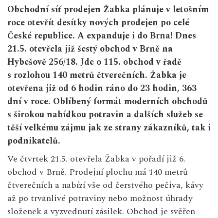
Obchodní síť prodejen Žabka plánuje v letošním
roce otevřít desítky nových prodejen po celé
České republice. A expanduje i do Brna! Dnes
21.5. otevřela již šestý obchod v Brně na
Hybešově 256/18. Jde o 115. obchod v řadě
s rozlohou 140 metrů čtverečních. Žabka je
otevřena již od 6 hodin ráno do 23 hodin, 363
dní v roce. Oblíbený formát moderních obchodů
s širokou nabídkou potravin a dalších služeb se
těší velkému zájmu jak ze strany zákazníků, tak i
podnikatelů.
Ve čtvrtek 21.5. otevřela Žabka v pořadí již 6.
obchod v Brně. Prodejní plochu má 140 metrů
čtverečních a nabízí vše od čerstvého pečiva, kávy
až po trvanlivé potraviny nebo možnost úhrady
složenek a vyzvednutí zásilek. Obchod je svěřen