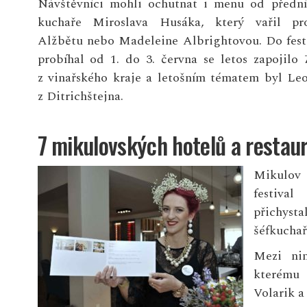
Návštěvníci mohli ochutnat i menu od předn
kuchaře Miroslava Husáka, který vařil pr
Alžbětu nebo Madeleine Albrightovou. Do festi
probíhal od 1. do 3. června se letos zapojilo 
z vinařského kraje a letošním tématem byl Le
z Ditrichštejna.
7 mikulovských hotelů a restau
Mikulo
festi
přichyst
šéfkuchař
Mezi ni
kterému 
Volarik a