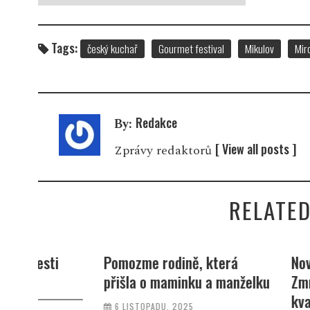
Tags:
český kuchař
Gourmet festival
Mikulov
Mir
Redakce
By:
[ View all posts ]
Zprávy redaktorů
RELATED
i
Pomozme rodině, která
Nový burčák
přišla o maminku a manželku
Zmrzlina Kru
kvalita přím
6 LISTOPADU, 2025