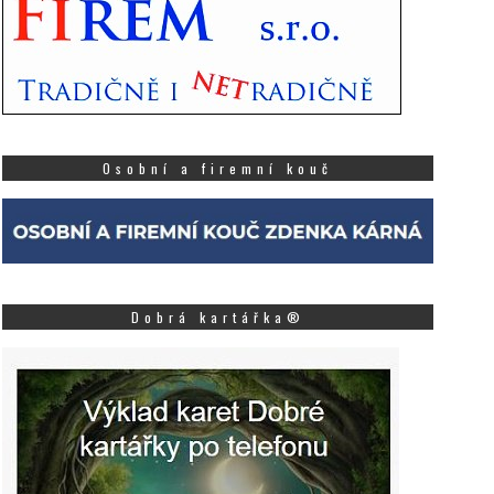
Osobní a firemní kouč
Dobrá kartářka®
a zajímavé ekonomické
První pokus o rekord
iplomky čeká na absolventy
bezsrstých koček v Če
0 tisíc Kč
republice