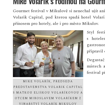
Mike Volařík s rodinou na Gourm
Gourmet festival v Mikulově si nenechal ujít an
Volarik Capital, pod kterou spadá hotel Volarik
přínosem pro hotely, ale i pro město Mikulov.
Styl fes
s hotele
gastronom
připravil
Degustač
místech a
festival p
MIKE VOLAŘÍK, PŘEDSEDA
PŘEDSTAVENSTVA VOLARIK CAPITAL
S MATKOU ELIŠKOU VOLAŘÍKOVOU A
OTCEM MIROSLAVEM VOLAŘÍKEM Z
VINAŘSTVÍ VOLAŘÍK MIKULOV