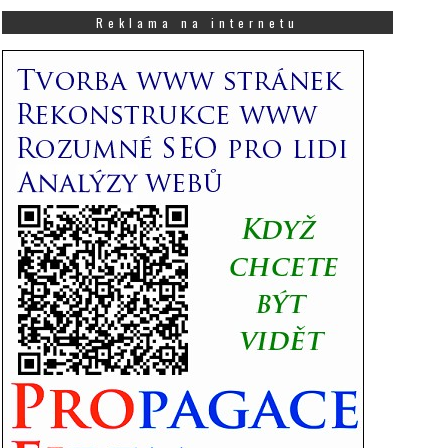
co
Vás
Reklama na internetu
zajímá