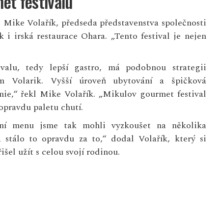
et festivalu
i Mike Volařík, předseda představenstva společnosti
 i irská restaurace Ohara. „Tento festival je nejen
tivalu, tedy lepší gastro, má podobnou strategii
m Volarik. Vyšší úroveň ubytování a špičková
ie,“ řekl Mike Volařík. „Mikulov gourmet festival
 opravdu paletu chutí.
ní menu jsme tak mohli vyzkoušet na několika
 stálo to opravdu za to,“ dodal Volařík, který si
řišel užít s celou svojí rodinou.