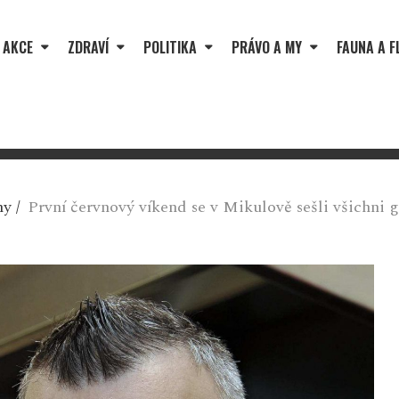
 AKCE
ZDRAVÍ
POLITIKA
PRÁVO A MY
FAUNA A F
ny
/
První červnový víkend se v Mikulově sešli všichni g