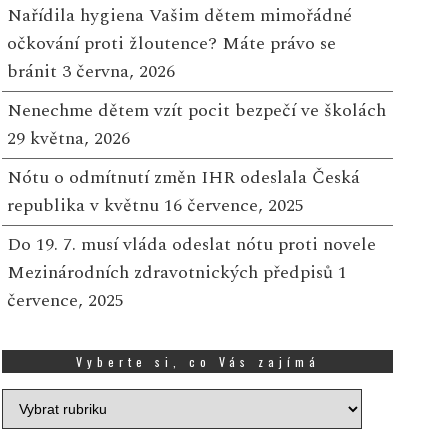
Nařídila hygiena Vašim dětem mimořádné
očkování proti žloutence? Máte právo se
bránit
3 června, 2026
Nenechme dětem vzít pocit bezpečí ve školách
29 května, 2026
Nótu o odmítnutí změn IHR odeslala Česká
republika v květnu
16 července, 2025
Do 19. 7. musí vláda odeslat nótu proti novele
Mezinárodních zdravotnických předpisů
1
července, 2025
Vyberte si, co Vás zajímá
Vyberte
si,