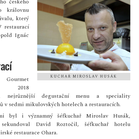
ího českého
o královnu
valu, který
7 restaurací
opold Ignác
rací
KUCHAŘ MIROSLAV HUSÁK
v Gourmet
val 2018
al nejrůznější degustační menu a speciality
ů v sedmi mikulovských hotelech a restauracích.
mi byl i významný šéfkuchař Miroslav Husák,
sekundoval David Roztočil, šéfkuchař hotelu
 irské restaurace Ohara.