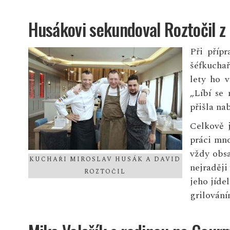
Husákovi sekundoval Roztočil z 
Při příp
šéfkucha
lety ho 
„Líbí se 
přišla na
Celkově j
práci mno
vždy obsa
KUCHAŘI MIROSLAV HUSÁK A DAVID
nejraději
ROZTOČIL
jeho jíde
grilování