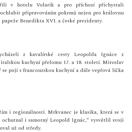
řili v hotelu Volarik a pro příchozí přichystali
pochlubit připravováním pokrmů nejen pro královnu
 papeže Benedikta XVI. a české prezidenty.
ycházeli z kavalírské cesty Leopolda Ignáce z
 italskou kuchyní přelomu 17. a 18. století. Miroslav
 se pojí s francouzskou kuchyní a dále vepřová líčka
ím i regionálnosti. Mrkvanec je klasika, která se v
ochutnal i samotný Leopold Ignác,“ vysvětlil svoji
val už od středy.