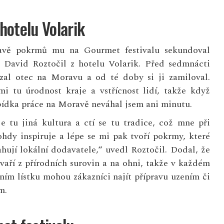
hotelu Volarik
ravě pokrmů mu na Gourmet festivalu sekundoval
ř David Roztočil z hotelu Volarik. Před sedmnácti
vzal otec na Moravu a od té doby si ji zamiloval.
mi tu úrodnost kraje a vstřícnost lidí, takže když
bídka práce na Moravě neváhal jsem ani minutu.
e tu jiná kultura a ctí se tu tradice, což mne při
hdy inspiruje a lépe se mi pak tvoří pokrmy, které
hují lokální dodavatele,“ uvedl Roztočil. Dodal, že
 vaří z přírodních surovin a na ohni, takže v každém
lním lístku mohou zákazníci najít přípravu uzením či
m.