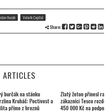
oslav Husák
Volarik Capital
Share:
 ARTICLES
 na stánku
Zlatý žeton přinesl radost,
Z
háč: Poctivost a
zákazníci Tesco rozdělili
d
o z hroznů
450 000 Kč na podporu dětí
6