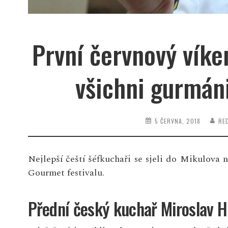
První červnový víke
všichni gurmáni
5 ČERVNA, 2018
RE
Nejlepší čeští šéfkuchaři se sjeli do Mikulova n
Gourmet festivalu.
Přední český kuchař Miroslav 