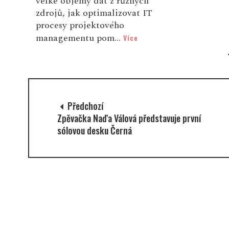
velké objemy dat z různých
zdrojů, jak optimalizovat IT
procesy projektového
managementu pom...
Více
Předchozí
Zpěvačka Naďa Válová představuje první
sólovou desku Černá