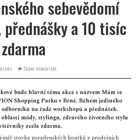
enského sebevědomí
 přednášky a 10 tisíc
 zdarma
AKTOR3
ŽÁDNÉ KOMENTÁŘE
akové bude hlavní téma akce s názvem Mám se
 AVION Shopping Parku v Brně. Během jediného
70 odborníků na řadě workshopů a přednášek.
oblasti módy, stylingu, zdravého životního stylu
vštěvníky zcela zdarma.
éměř stovka poradenských koutků a prodejních