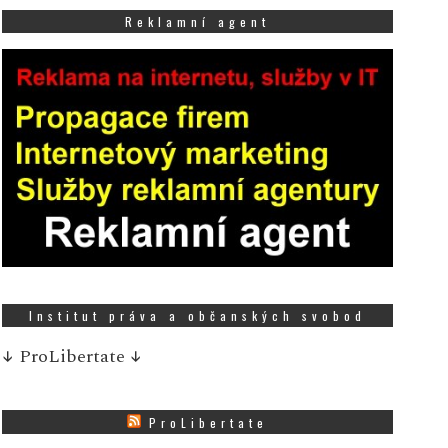
Reklamní agent
ový burčák na stánku
Zlatý žeton přinesl rad
mrzlina Kruháč: Poctivost a
zákazníci Tesco rozděli
valita přímo z hroznů
450 000 Kč na podporu
a mladých
Institut práva a občanských svobod
10 ZÁŘÍ, 2025
↓
ProLibertate
↓
13 SRPNA, 2025
 provozovně Zmrzlina
ruháč u Bořitova se dějí
V sobotu 9. srpna se ve
kvělé věci! Do nabídky
vybraných prodejnách 
ProLibertate
romě osvěžující zmrzliny
po celé České republic