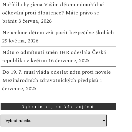
Nařídila hygiena Vašim dětem mimořádné
ově přibyl také první...
Více
uskutečnila speciální u
očkování proti žloutence? Máte právo se
grantového prog...
Více
bránit
3 června, 2026
Nenechme dětem vzít pocit bezpečí ve školách
29 května, 2026
Nótu o odmítnutí změn IHR odeslala Česká
republika v květnu
16 července, 2025
Do 19. 7. musí vláda odeslat nótu proti novele
Mezinárodních zdravotnických předpisů
1
července, 2025
Vyberte si, co Vás zajímá
Vyberte
si,