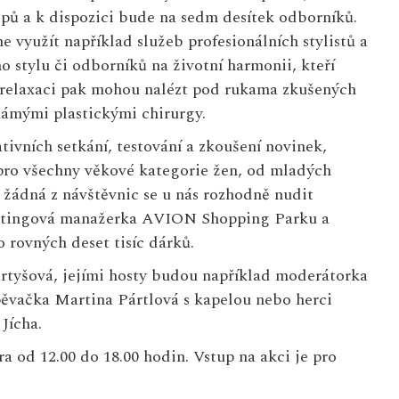
pů a k dispozici bude na sedm desítek odborníků.
využít například služeb profesionálních stylistů a
o stylu či odborníků na životní harmonii, kteří
 a relaxaci pak mohou nalézt pod rukama zkušených
námými plastickými chirurgy.
ivních setkání, testování a zkoušení novinek,
n pro všechny věkové kategorie žen, od mladých
 žádná z návštěvnic se u nás rozhodně nudit
ketingová manažerka AVION Shopping Parku a
o rovných deset tisíc dárků.
tyšová, jejími hosty budou například moderátorka
ěvačka Martina Pártlová s kapelou nebo herci
Jícha.
a od 12.00 do 18.00 hodin. Vstup na akci je pro