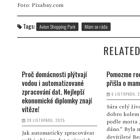
Foto: Pixabay.com
Tags:
Avion Shopping Park
Mám se ráda
RELATED
i
Proč domácnosti plýtvají
Pomozme rod
vodou i automatizované
přišla o mam
zpracování dat. Nejlepší
6 LISTOPADU, 
 s
ekonomické diplomky znají
ím
Sára celý živ
vítěze!
dobro kolem 
28 LISTOPADU, 2025
podle motta 
dáno.“ Byla 
Jak automaticky zpracovávat
devítileté Be