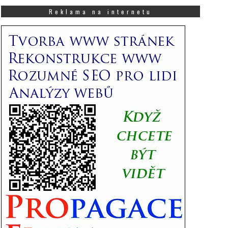
co
Vás
Reklama na internetu
zajímá