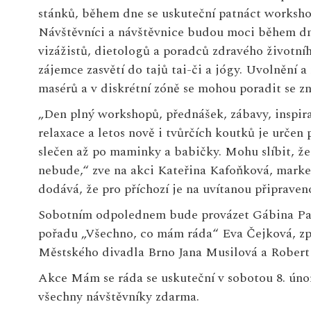
stánků, během dne se uskuteční patnáct worksho
Návštěvníci a návštěvnice budou moci během dne 
vizážistů, dietologů a poradců zdravého životníh
zájemce zasvětí do tajů tai-či a jógy. Uvolnění
masérů a v diskrétní zóně se mohou poradit se z
„Den plný workshopů, přednášek, zábavy, inspirat
relaxace a letos nově i tvůrčích koutků je urče
slečen až po maminky a babičky. Mohu slíbit, že
nebude,“ zve na akci Kateřina Kafoňková, mar
dodává, že pro příchozí je na uvítanou připraven
Sobotním odpolednem bude provázet Gábina Par
pořadu „Všechno, co mám ráda“ Eva Čejková, zp
Městského divadla Brno Jana Musilová a Robert 
Akce Mám se ráda se uskuteční v sobotou 8. únor
všechny návštěvníky zdarma.