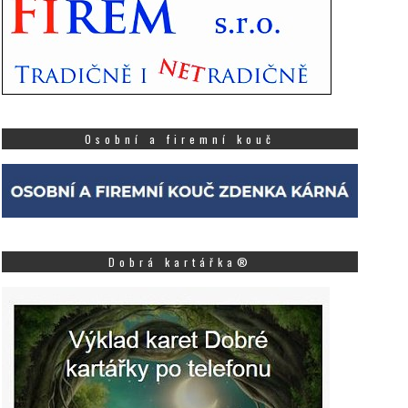
Osobní a firemní kouč
Dobrá kartářka®