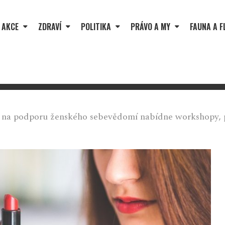
 AKCE
ZDRAVÍ
POLITIKA
PRÁVO A MY
FAUNA A F
na podporu ženského sebevědomí nabídne workshopy, p