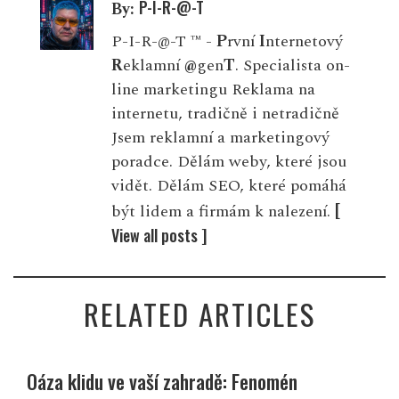
P-I-R-@-T
By:
P-I-R-@-T ™ -
P
rvní
I
nternetový
R
eklamní
@
gen
T
. Specialista on-
line marketingu Reklama na
internetu, tradičně i netradičně
Jsem reklamní a marketingový
poradce. Dělám weby, které jsou
vidět. Dělám SEO, které pomáhá
[
být lidem a firmám k nalezení.
View all posts ]
RELATED ARTICLES
Oáza klidu ve vaší zahradě: Fenomén