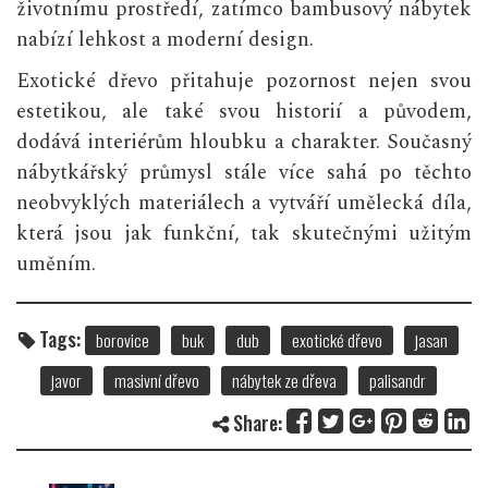
životnímu prostředí, zatímco bambusový nábytek
nabízí lehkost a moderní design.
Exotické dřevo přitahuje pozornost nejen svou
estetikou, ale také svou historií a původem,
dodává interiérům hloubku a charakter. Současný
nábytkářský průmysl stále více sahá po těchto
neobvyklých materiálech a vytváří umělecká díla,
která jsou jak funkční, tak skutečnými užitým
uměním.
Tags:
borovice
buk
dub
exotické dřevo
jasan
javor
masivní dřevo
nábytek ze dřeva
palisandr
Share: