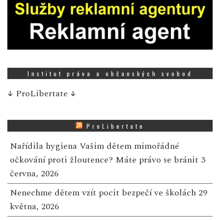
Institut práva a občanských svobod
↓
ProLibertate
↓
ProLibertate
Nařídila hygiena Vašim dětem mimořádné
očkování proti žloutence? Máte právo se bránit
3
června, 2026
Nenechme dětem vzít pocit bezpečí ve školách
29
května, 2026