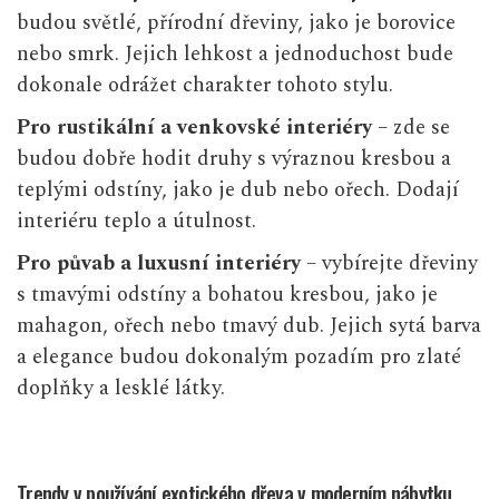
budou světlé, přírodní dřeviny, jako je borovice
nebo smrk. Jejich lehkost a jednoduchost bude
dokonale odrážet charakter tohoto stylu.
Pro
rustikální a venkovské interiéry
– zde se
budou dobře hodit druhy s výraznou kresbou a
teplými odstíny, jako je dub nebo ořech. Dodají
interiéru teplo a útulnost.
Pro půvab a luxusní interiéry
– vybírejte dřeviny
s tmavými odstíny a bohatou kresbou, jako je
mahagon, ořech nebo tmavý dub. Jejich sytá barva
a elegance budou dokonalým pozadím pro zlaté
doplňky a lesklé látky.
Trendy v používání exotického dřeva v moderním nábytku