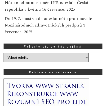
Nótu o odmítnutí změn IHR odeslala Česká
republika v květnu
16 července, 2025
Do 19. 7. musí vláda odeslat nótu proti novele
Mezinárodních zdravotnických předpisů
1
července, 2025
Vyberte si, co Vás zajímá
Vyberte
si,
co
Vás
Reklama na internetu
zajímá