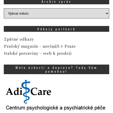
Archiv zpráv
Archiv
zpráv
Odkazy partnerů
Zpětné odkazy
Pražský magazín
– novináři v Praze
Italské potraviny
– web k prodeji
Máte úzkosti a deprese? Tady Vám
pomohou!