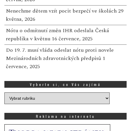
Nenechme dětem vzít pocit bezpečí ve školách
29
května, 2026
Nótu o odmítnutí změn IHR odeslala Česká
republika v květnu
16 července, 2025
Do 19. 7. musí vláda odeslat nótu proti novele
Mezinárodních zdravotnických předpisů
1
července, 2025
Vyberte si, co Vás zajímá
Vyberte
si,
co
Vás
Reklama na internetu
zajímá