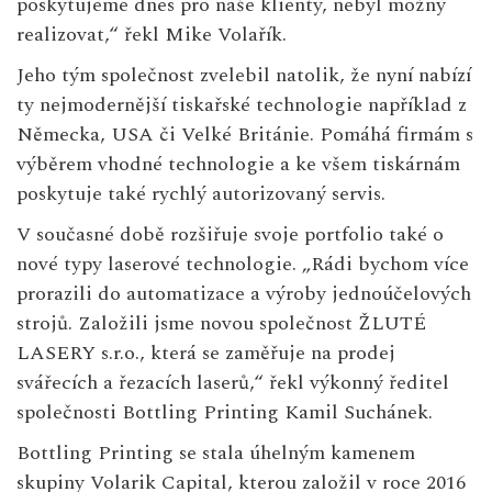
poskytujeme dnes pro naše klienty, nebyl možný
realizovat,“ řekl Mike Volařík.
Jeho tým společnost zvelebil natolik, že nyní nabízí
ty nejmodernější tiskařské technologie například z
Německa, USA či Velké Británie. Pomáhá firmám s
výběrem vhodné technologie a ke všem tiskárnám
poskytuje také rychlý autorizovaný servis.
V současné době rozšiřuje svoje portfolio také o
nové typy laserové technologie. „Rádi bychom více
prorazili do automatizace a výroby jednoúčelových
strojů. Založili jsme novou společnost ŽLUTÉ
LASERY s.r.o., která se zaměřuje na prodej
svářecích a řezacích laserů,“ řekl výkonný ředitel
společnosti Bottling Printing Kamil Suchánek.
Bottling Printing se stala úhelným kamenem
skupiny Volarik Capital, kterou založil v roce 2016