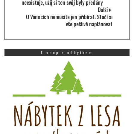
neexistuje, užij si ten svůj byly předány
Další
O Vánocích nemusíte jen přibírat. Stačí si
vše pečlivě naplánovat
E-shop s nábytkem