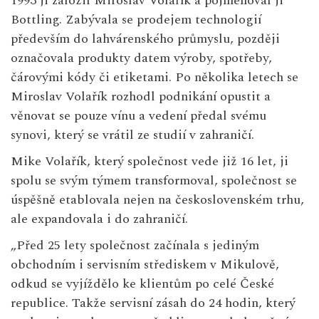
1993 ji založil Miroslav Volařík a pojmenoval ji
Bottling. Zabývala se prodejem technologií
především do lahvárenského průmyslu, později
označovala produkty datem výroby, spotřeby,
čárovými kódy či etiketami. Po několika letech se
Miroslav Volařík rozhodl podnikání opustit a
věnovat se pouze vínu a vedení předal svému
synovi, který se vrátil ze studií v zahraničí.
Mike Volařík, který společnost vede již 16 let, ji
spolu se svým týmem transformoval, společnost se
úspěšně etablovala nejen na československém trhu,
ale expandovala i do zahraničí.
„Před 25 lety společnost začínala s jediným
obchodním i servisním střediskem v Mikulově,
odkud se vyjíždělo ke klientům po celé České
republice. Takže servisní zásah do 24 hodin, který