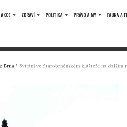
 AKCE
ZDRAVÍ
POLITIKA
PRÁVO A MY
FAUNA A F
z Brna
/
Svítání ve Starobrněnském klášteře na dalším 