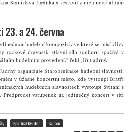
na Stanislava Juránka a sestavil z nich nové album
i 23. a 24. června
jedinečnou hudební kompozici, ve které se mísí vlivy
y rockové dravosti. Hlavní síla souboru spočívá v
álním hudebním provedení,“ řekl Jiří Fadrný.
 Fadrný organizuje Starobrněnské hudební slavnosti.
romění v úžasné koncertní místo, kde vystoupí Bratři
brněnských hudebních slavnostech vystoupí Svítání s
ou. Předprodej vstupenek na jedinečný koncert v síti
čky
Spiritual Kvintet
Svítání