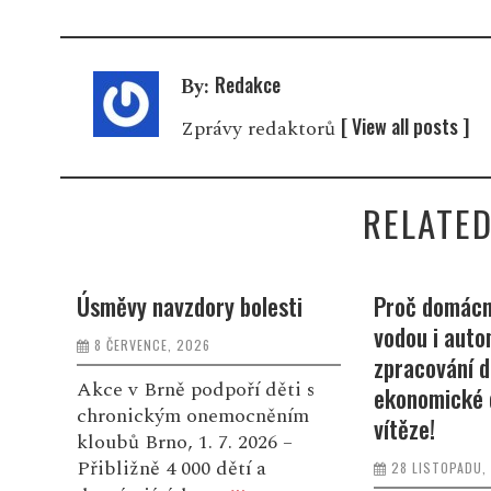
Redakce
By:
[ View all posts ]
Zprávy redaktorů
RELATED
i
Proč domácnosti plýtvají
Pomozme rod
vodou i automatizované
přišla o mam
zpracování dat. Nejlepší
6 LISTOPADU, 
 s
ekonomické diplomky znají
ím
Sára celý živ
vítěze!
dobro kolem 
28 LISTOPADU, 2025
podle motta 