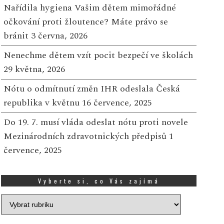
Nařídila hygiena Vašim dětem mimořádné
očkování proti žloutence? Máte právo se
bránit
3 června, 2026
Nenechme dětem vzít pocit bezpečí ve školách
29 května, 2026
Nótu o odmítnutí změn IHR odeslala Česká
republika v květnu
16 července, 2025
Do 19. 7. musí vláda odeslat nótu proti novele
Mezinárodních zdravotnických předpisů
1
latý žeton přinesl radost,
Za zajímavé ekonomic
července, 2025
ákazníci Tesco rozdělili
diplomky čeká na abso
50 000 Kč na podporu dětí
60 tisíc Kč
 mladých
Vyberte si, co Vás zajímá
27 ČERVNA, 2025
Vyberte
13 SRPNA, 2025
Shrnutí: ročník soutěže
si,
Atlas Copco Services o
 sobotu 9. srpna se ve