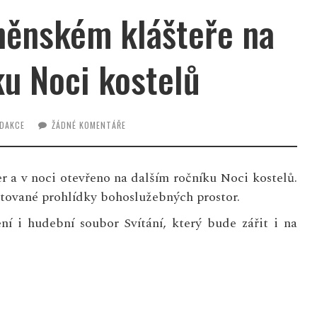
rněnském klášteře na
ku Noci kostelů
DAKCE
ŽÁDNÉ KOMENTÁŘE
r a v noci otevřeno na dalším ročníku Noci kostelů.
ntované prohlídky bohoslužebných prostor.
í i hudební soubor Svítání, který bude zářit i na