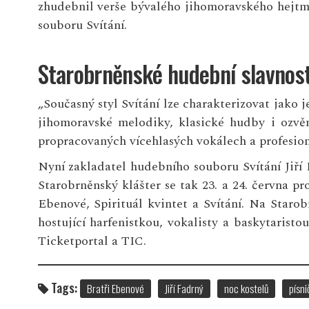
zhudebnil verše bývalého jihomoravského hejtma
souboru Svítání.
Starobrněnské hudební slavnost
„Současný styl Svítání lze charakterizovat jako 
jihomoravské melodiky, klasické hudby i ozvěn
propracovaných vícehlasých vokálech a profesion
Nyní zakladatel hudebního souboru Svítání Jiří
Starobrněnský klášter se tak 23. a 24. června p
Ebenové, Spirituál kvintet a Svítání. Na Staro
hostující harfenistkou, vokalisty a baskytarist
Ticketportal a TIC.
Tags:
Bratři Ebenové
Jiří Fadrný
noc kostelů
písni