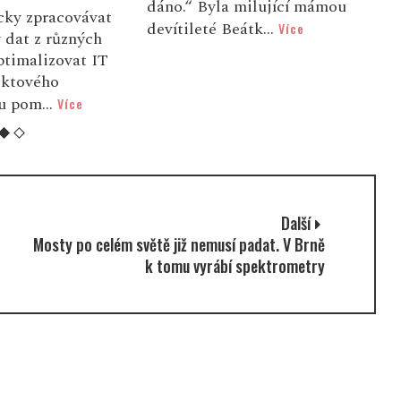
milující mámou
technologická platforma
v
átk...
Více
(HYTEP) se připojuje k
p
celosvětové oslavě 11.
u
ročníku Mezinárodního dne
g
vodíku a ...
Více
Další
Mosty po celém světě již nemusí padat. V Brně
k tomu vyrábí spektrometry