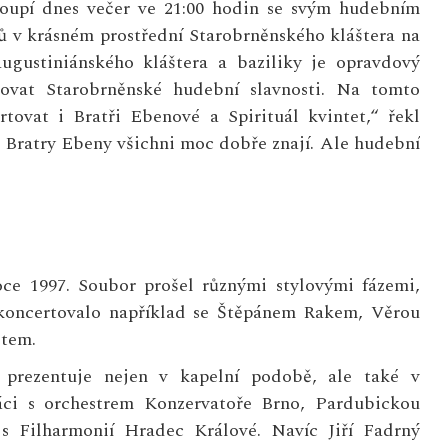
stoupí dnes večer ve 21:00 hodin se svým hudebním
ů v krásném prostřední Starobrněnského kláštera na
ugustiniánského kláštera a baziliky je opravdový
zovat Starobrněnské hudební slavnosti. Na tomto
tovat i Bratři Ebenové a Spirituál kvintet,“ řekl
t a Bratry Ebeny všichni moc dobře znají. Ale hudební
roce 1997. Soubor prošel různými stylovými fázemi,
í koncertovalo například se Štěpánem Rakem, Věrou
etem.
b prezentuje nejen v kapelní podobě, ale také v
áci s orchestrem Konzervatoře Brno, Pardubickou
s Filharmonií Hradec Králové. Navíc Jiří Fadrný