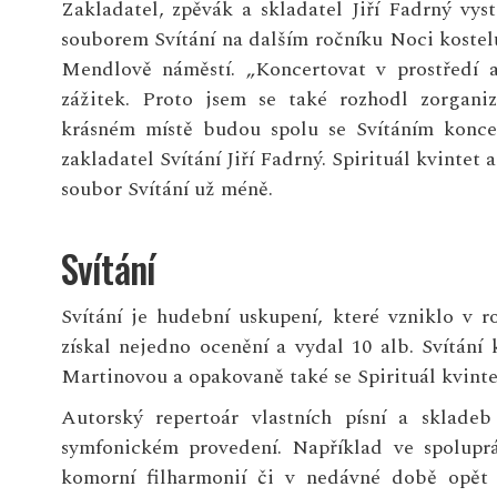
Zakladatel, zpěvák a skladatel Jiří Fadrný vy
souborem Svítání na dalším ročníku Noci kostel
Mendlově náměstí. „Koncertovat v prostředí a
zážitek. Proto jsem se také rozhodl zorgani
krásném místě budou spolu se Svítáním koncer
zakladatel Svítání Jiří Fadrný. Spirituál kvinte
soubor Svítání už méně.
Svítání
Svítání je hudební uskupení, které vzniklo v 
získal nejedno ocenění a vydal 10 alb. Svítán
Martinovou a opakovaně také se Spirituál kvint
Autorský repertoár vlastních písní a sklade
symfonickém provedení. Například ve spolupr
komorní filharmonií či v nedávné době opět 