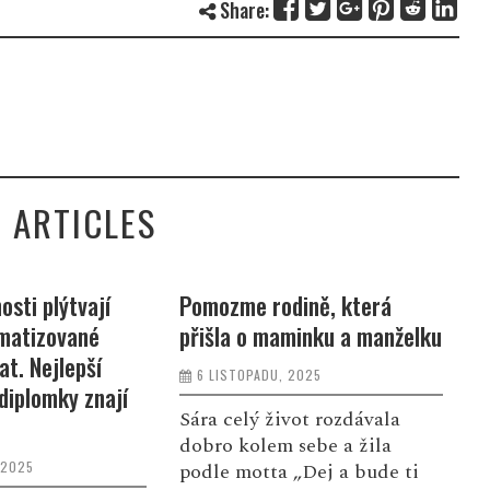
Share:
 ARTICLES
ině, která
Mezinárodní den vodíku a
Z
inku a manželku
palivových článků připomíná
z
potenciál nejlehčího prvku
4
2025
ve vesmíru
a
ot rozdávala
12 ŘÍJNA, 2025
sebe a žila
„Dej a bude ti
Česká vodíková
V