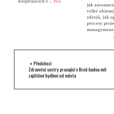
dáno.“ Byla 
Jak automaticky zpracovávat
devítileté Be
velké objemy dat z různých
zdrojů, jak optimalizovat IT
procesy projektového
managementu pom...
Více
Předchozí
Zdravotní sestry pracující v Brně budou mít
zajištěné bydlení od města