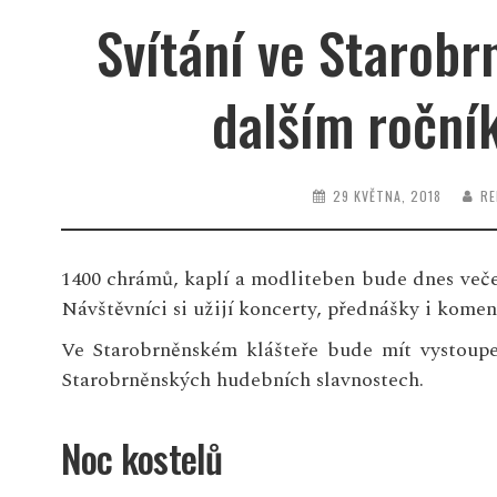
Svítání ve Starob
dalším roční
29 KVĚTNA, 2018
RE
1400 chrámů, kaplí a modliteben bude dnes veče
Návštěvníci si užijí koncerty, přednášky i kome
Ve Starobrněnském klášteře bude mít vystoupen
Starobrněnských hudebních slavnostech.
Noc kostelů