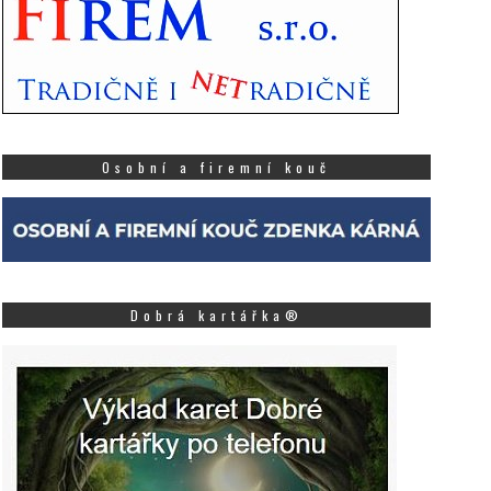
Osobní a firemní kouč
Dobrá kartářka®