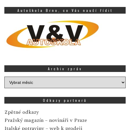
Autoškola Brno, co Vás naučí řídit
Archiv zpráv
Archiv
zpráv
Odkazy partnerů
Zpětné odkazy
Pražský magazín
– novináři v Praze
Italské potraviny
– web k prodeji