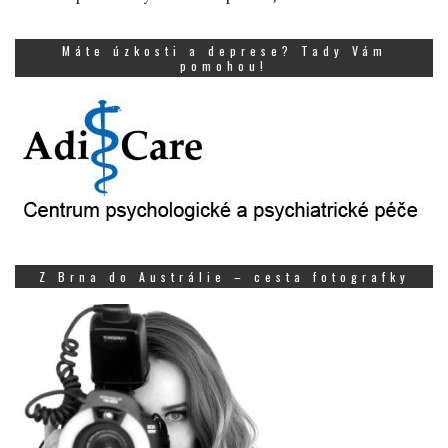
Máte úzkosti a deprese? Tady Vám
pomohou!
Z Brna do Austrálie – cesta fotografky