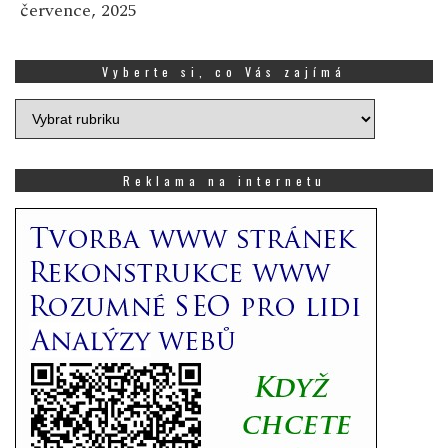
července, 2025
Vyberte si, co Vás zajímá
Vyberte
si,
co
Vás
Reklama na internetu
zajímá