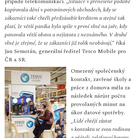
případě telekomunikací. „
Situace v přenesené podobě
kopírovala dění v potravinových obchodech, kdy se
zákazníci také chtěli předzásobit kreditem a stejně tak
platí, že větší panika byla spíše v první vlně na jaře, kdy
panovala větší obava a nejistota z neznámého. V druhé
vlně je zřejmé, že se zákazníci již tolik neobávají,“
říká
Jan Semotán, generální ředitel Tesco Mobile pro
ČR a SR.
Omezený společenský
kontakt, zavřené školy a
práce z domova měla za
následek nárůst počtu
provolaných minut na
úkor datové spotřeby.
„Lidé chtějí zůstat
v
kontaktu se svou rodinou
a přáteli, telefonní hovory