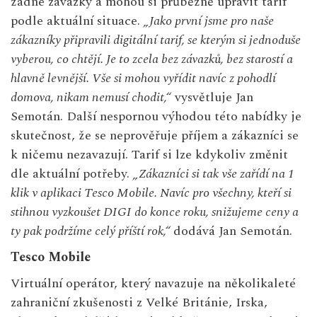
žádné závazky a mohou si průběžně upravit tarif
podle aktuální situace.
„Jako první jsme pro naše
zákazníky připravili digitální tarif, se kterým si jednoduše
vyberou, co chtějí. Je to zcela bez závazků, bez starostí a
hlavně levnější. Vše si mohou vyřídit navíc z pohodlí
domova, nikam nemusí chodit,“
vysvětluje Jan
Semotán. Další nespornou výhodou této nabídky je
skutečnost, že se neprověřuje příjem a zákazníci se
k ničemu nezavazují. Tarif si lze kdykoliv změnit
dle aktuální potřeby.
„Zákazníci si tak vše zařídí na 1
klik v aplikaci Tesco Mobile. Navíc pro všechny, kteří si
stihnou vyzkoušet DIGI do konce roku, snižujeme ceny a
ty pak podržíme celý příští rok,“
dodává Jan Semotán.
Tesco Mobile
Virtuální operátor, který navazuje na několikaleté
zahraniční zkušenosti z Velké Británie, Irska,