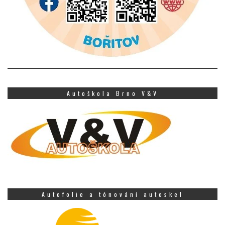
Autoškola Brno V&V
Autofolie a tónování autoskel