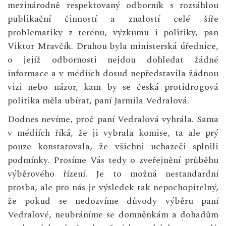
mezinárodně respektovaný odborník s rozsáhlou
publikační činností a znalostí celé šíře
problematiky z terénu, výzkumu i politiky, pan
Viktor Mravčík. Druhou byla ministerská úřednice,
o jejíž odbornosti nejdou dohledat žádné
informace a v médiích dosud nepředstavila žádnou
vizi nebo názor, kam by se česká protidrogová
politika měla ubírat, paní Jarmila Vedralová.
Dodnes nevíme, proč paní Vedralová vyhrála. Sama
v médiích říká, že ji vybrala komise, ta ale prý
pouze konstatovala, že všichni uchazeči splnili
podmínky. Prosíme Vás tedy o zveřejnění průběhu
výběrového řízení. Je to možná nestandardní
prosba, ale pro nás je výsledek tak nepochopitelný,
že pokud se nedozvíme důvody výběru paní
Vedralové, neubráníme se domněnkám a dohadům