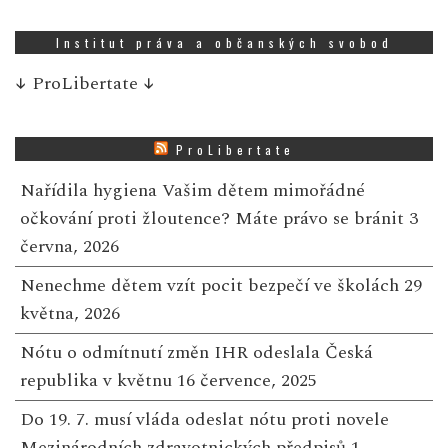
Institut práva a občanských svobod
↓
ProLibertate
↓
ProLibertate
Nařídila hygiena Vašim dětem mimořádné
očkování proti žloutence? Máte právo se bránit
3
června, 2026
Nenechme dětem vzít pocit bezpečí ve školách
29
května, 2026
Nótu o odmítnutí změn IHR odeslala Česká
republika v květnu
16 července, 2025
Do 19. 7. musí vláda odeslat nótu proti novele
Mezinárodních zdravotnických předpisů
1