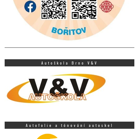
Autoškola Brno V&V
Autofolie a tónování autoskel