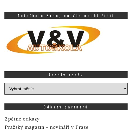
Autoškola Brno, co Vás naučí řídit
Archiv zpráv
Archiv
zpráv
Odkazy partnerů
Zpětné odkazy
Pražský magazín
– novináři v Praze