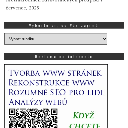
července, 2025
Vyberte si, co Vás zajímá
Vyberte
si,
co
Vás
Reklama na internetu
zajímá