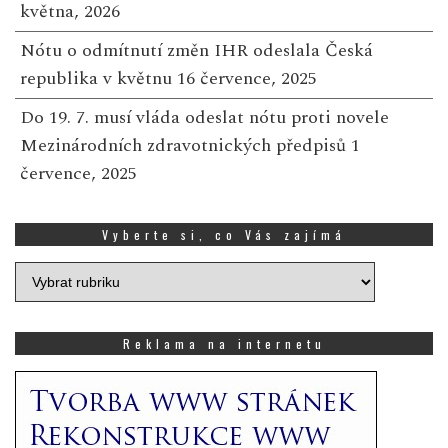
května, 2026
Nótu o odmítnutí změn IHR odeslala Česká
republika v květnu
16 července, 2025
Do 19. 7. musí vláda odeslat nótu proti novele
Mezinárodních zdravotnických předpisů
1
července, 2025
Vyberte si, co Vás zajímá
Vyberte
si,
co
Vás
Reklama na internetu
zajímá