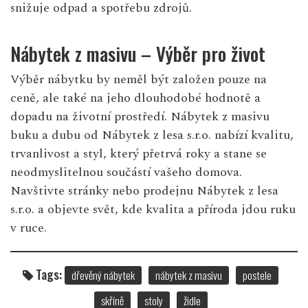
snižuje odpad a spotřebu zdrojů.
Nábytek z masivu – Výběr pro život
Výběr nábytku by neměl být založen pouze na
ceně, ale také na jeho dlouhodobé hodnotě a
dopadu na životní prostředí. Nábytek z masivu
buku a dubu od Nábytek z lesa s.r.o. nabízí kvalitu,
trvanlivost a styl, který přetrvá roky a stane se
neodmyslitelnou součástí vašeho domova.
Navštivte
stránky nebo prodejnu Nábytek z lesa
s.r.o.
a objevte svět, kde kvalita a příroda jdou ruku
v ruce.
Tags:
dřevěný nábytek
nábytek z masivu
postele
skříně
stoly
židle