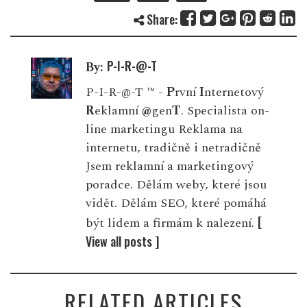
Share:
P-I-R-@-T
By:
P-I-R-@-T ™ -
P
rvní
I
nternetový
R
eklamní
@
gen
T
. Specialista on-
line marketingu Reklama na
internetu, tradičně i netradičně
Jsem reklamní a marketingový
poradce. Dělám weby, které jsou
vidět. Dělám SEO, které pomáhá
[
být lidem a firmám k nalezení.
View all posts ]
RELATED ARTICLES