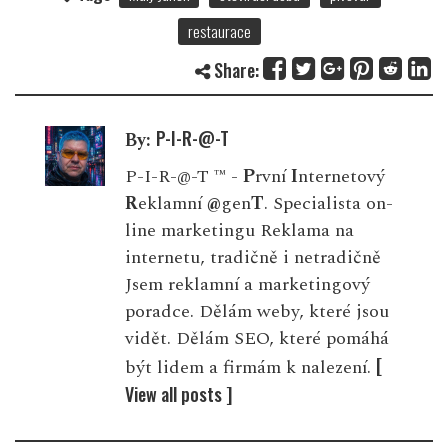
restaurace
Share:
P-I-R-@-T
By:
P-I-R-@-T ™ -
P
rvní
I
nternetový
R
eklamní
@
gen
T
. Specialista on-
line marketingu Reklama na
internetu, tradičně i netradičně
Jsem reklamní a marketingový
poradce. Dělám weby, které jsou
vidět. Dělám SEO, které pomáhá
[
být lidem a firmám k nalezení.
View all posts ]