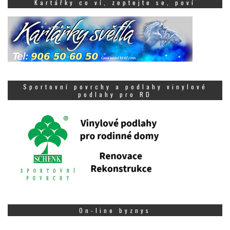
Kartářky co ví, zeptejte se, poví
Sportovní povrchy a podlahy vinylové
podlahy pro RD
On-line byznys