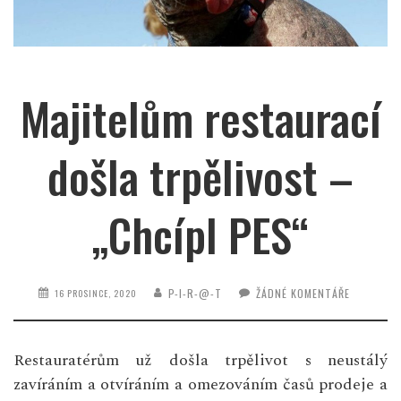
Majitelům restaurací
došla trpělivost –
„Chcípl PES“
P-I-R-@-T
ŽÁDNÉ KOMENTÁŘE
16 PROSINCE, 2020
Restauratérům už došla trpělivot s neustálý
zavíráním a otvíráním a omezováním časů prodeje a