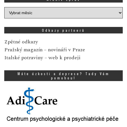
Archiv
zpráv
Odkazy partnerů
Zpětné odkazy
Pražský magazín
– novináři v Praze
Italské potraviny
– web k prodeji
Máte úzkosti a deprese? Tady Vám
pomohou!