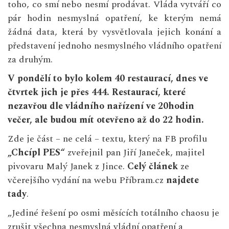
toho, co smí nebo nesmí prodávat. Vláda vytváří co
pár hodin nesmyslná opatření, ke kterým nemá
žádná data, která by vysvětlovala jejich konání a
představení jednoho nesmyslného vládního opatření
za druhým.
V pondělí to bylo kolem 40 restaurací, dnes ve
čtvrtek jich je přes 444. Restaurací, které
nezavřou dle vládního nařízení ve 20hodin
večer, ale budou mít otevřeno až do 22 hodin.
Zde je část – ne celá – textu, který na FB profilu
„Chcípl PES“
zveřejnil pan Jiří Janeček, majitel
pivovaru Malý Janek z Jince.
Celý článek
ze
včerejšího vydání na webu Příbram.cz
najdete
tady
.
„Jediné řešení po osmi měsících totálního chaosu je
zrušit všechna nesmyslná vládní opatření a