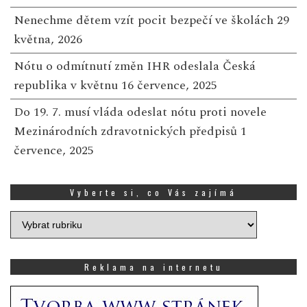
Nenechme dětem vzít pocit bezpečí ve školách
29
května, 2026
Nótu o odmítnutí změn IHR odeslala Česká
republika v květnu
16 července, 2025
Do 19. 7. musí vláda odeslat nótu proti novele
Mezinárodních zdravotnických předpisů
1
července, 2025
Vyberte si, co Vás zajímá
Vyberte
si,
co
Vás
Reklama na internetu
zajímá