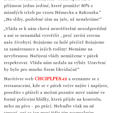
přijmout jedno jediné, které pomůže! 80% z
minulých tržeb po vzoru Německa a Rakouska.“
„Na sliby, podobné těm na jaře, už nenaletíme!“
„Vláda se k nám chová neuvěřitelně nezodpovědně
a ani se nenamáhá vysvětlit , proč zavírá zrovna
naše živobytí. Bojujeme za holé přežití! Bojujeme
za zaměstnance a jejich rodiny! Nemáme na
nevybranou. Nařízení vlády nemůžeme v pátek
respektovat. Vláda nám nedala na výběr. Uzavření
by bylo pro mnoho firem likvidační!“
Navštivte web
CHCIPLPES.cz
a seznamte se z
restauracemi, kde se v pátek večer najíte i napijete,
posedíte s přáteli a možná poznáte nové známé ve
formě policejní hlídky, která přijde na kontrolu,
nebo na pivo – po práci. Nebuďte však na ně
sprostí, oni se jen musí řídit tím nesmyslným