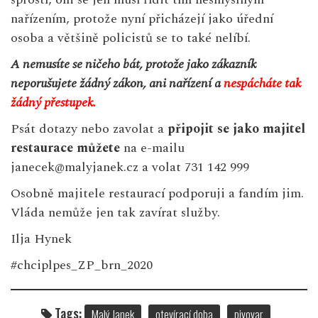
nařízením, protože nyní přicházejí jako úřední
osoba a většině policistů se to také nelíbí.
A nemusíte se ničeho bát, protože jako zákazník
neporušujete žádný zákon, ani nařízení a
nespácháte tak
žádný přestupek.
Psát dotazy nebo zavolat a
připojit se jako majitel
restaurace můžete
na e-mailu
janecek@malyjanek.cz a volat 731 142 999
Osobně majitele restaurací podporuji a fandím jim.
Vláda nemůže jen tak zavírat služby.
Ilja Hynek
#chciplpes_ZP_brn_2020
Tags:
Malý Janek
otevírací doba
pivovar