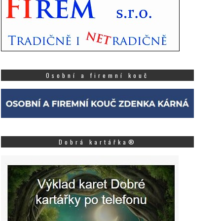
Osobní a firemní kouč
Dobrá kartářka®