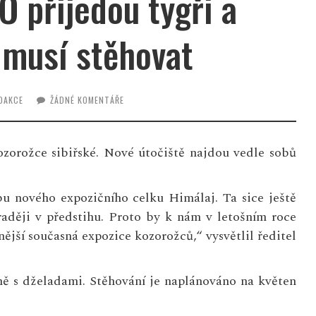
 přijedou tygři a
 musí stěhovat
DAKCE
ŽÁDNÉ KOMENTÁŘE
ozorožce sibiřské. Nové útočiště najdou vedle sobů
u nového expozičního celku Himálaj. Ta sice ještě
 raději v předstihu. Proto by k nám v letošním roce
dnější současná expozice kozorožců,“ vysvětlil ředitel
ě s dželadami. Stěhování je naplánováno na květen