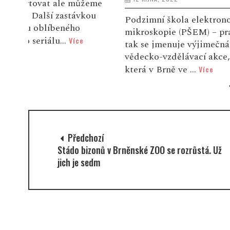
eme
shopu BrnoID
ou
adopce, dárk
Podzimní škola elektronové
permanentky 
mikroskopie (PŠEM) – právě
Zoo Brno. Vš
tak se jmenuje výjimečná
vědecko-vzdělávací akce,
která v Brně ve ...
Více
Předchozí
Stádo bizonů v Brněnské ZOO se rozrůstá. Už
jich je sedm