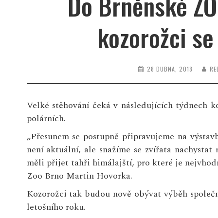
Do Brněnské ZOO
kozorožci se
28 DUBNA, 2018
RE
Velké stěhování čeká v následujících týdnech k
polárních.
„Přesunem se postupně připravujeme na výstavb
není aktuální, ale snažíme se zvířata nachystat
měli přijet tahři himálajští, pro které je nejvho
Zoo Brno Martin Hovorka.
Kozorožci tak budou nově obývat výběh společn
letošního roku.