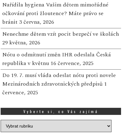
Nařídila hygiena Vašim dětem mimořádné
očkování proti žloutence? Máte právo se
bránit
3 června, 2026
Nenechme dětem vzít pocit bezpečí ve školách
29 května, 2026
Nótu o odmítnutí změn IHR odeslala Česká
republika v květnu
16 července, 2025
Do 19. 7. musí vláda odeslat nótu proti novele
Mezinárodních zdravotnických předpisů
1
července, 2025
Vyberte si, co Vás zajímá
Vyberte
si,