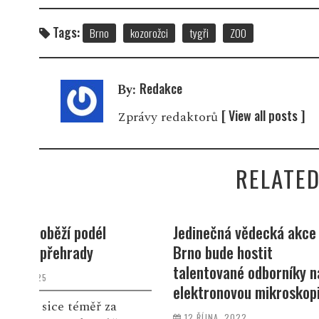
Tags:
Brno
kozorožci
tygři
ZOO
Redakce
By:
[ View all posts ]
Zprávy redaktorů
RELATED
Jedinečná vědecká akce –
Zoo Brno můž
Brno bude hostit
on-line
talentované odborníky na
19 LISTOPADU,
elektronovou mikroskopii
Od listopadu
12 ŘÍJNA, 2022