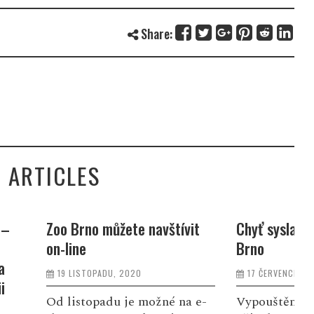
Share:
 ARTICLES
ete navštívit
Chyť sysla, pusť sysla – ZOO
N
Brno
s
ž
 2020
17 ČERVENCE, 2020
 je možné na e-
Vypouštění syslů do volné