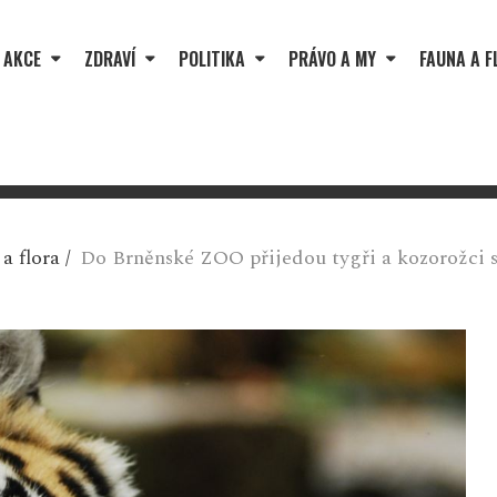
 AKCE
ZDRAVÍ
POLITIKA
PRÁVO A MY
FAUNA A F
a flora
/
Do Brněnské ZOO přijedou tygři a kozorožci s