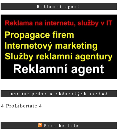
parku Brno putují zbyl
a začátku roku 2019
Reklamní agent
vánoční stromky do vý
ozřezali Strom republiky a
zvířat brněnské zoo.
ozhodli se z něj vyrobit
Opožděné vánoční dárky
vojici unikátních stolů. Ty
Více
abídli do dražb...
Více
Institut práva a občanských svobod
↓
ProLibertate
↓
ProLibertate