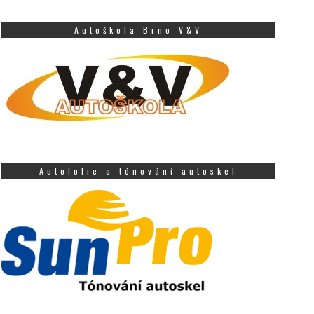
Autoškola Brno V&V
Autofolie a tónování autoskel
ejsledovanější vánoční
Brněnská zoo si odvezl
trom v Česku čeká nový
Avionu Brno 900 stro
ivot
4 LEDNA, 2019
11 PROSINCE, 2019
Z areálu AVION Shopp