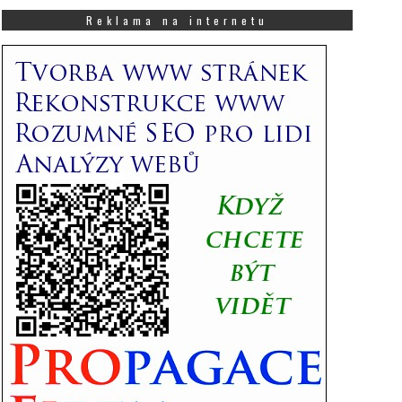
co
Vás
Reklama na internetu
zajímá