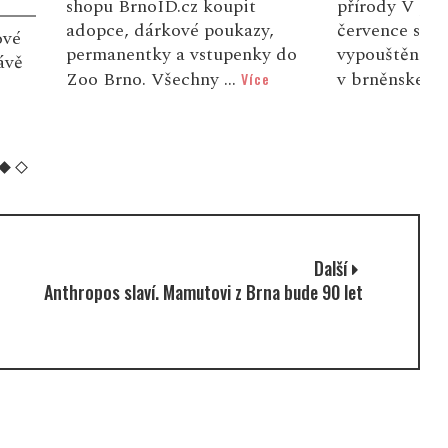
.cz koupit
přírody V pondělí 20.
N
ové poukazy,
července se uskuteční další
r
a vstupenky do
vypouštění syslů narozených
r
echny ...
v brněnské zoo d...
Více
Více
d
n
Další
Anthropos slaví. Mamutovi z Brna bude 90 let