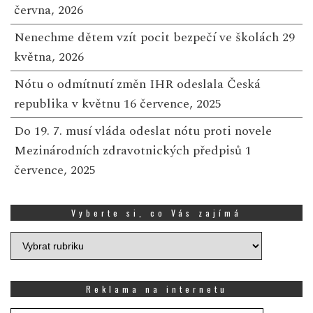
června, 2026
Nenechme dětem vzít pocit bezpečí ve školách
29
května, 2026
Nótu o odmítnutí změn IHR odeslala Česká
republika v květnu
16 července, 2025
Do 19. 7. musí vláda odeslat nótu proti novele
Mezinárodních zdravotnických předpisů
1
července, 2025
Vyberte si, co Vás zajímá
Vyberte
si,
co
Vás
Reklama na internetu
zajímá