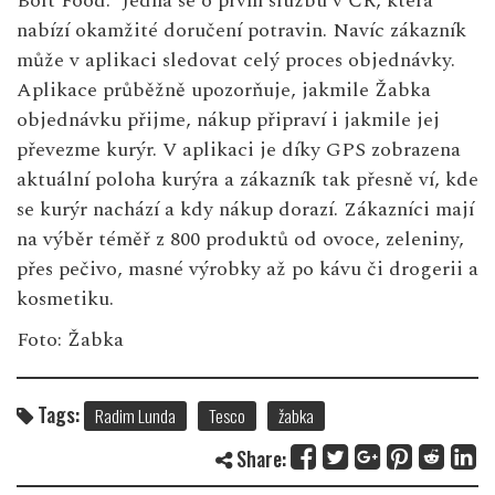
Bolt Food. Jedná se o první službu v ČR, která
nabízí okamžité doručení potravin. Navíc zákazník
může v aplikaci sledovat celý proces objednávky.
Aplikace průběžně upozorňuje, jakmile Žabka
objednávku přijme, nákup připraví i jakmile jej
převezme kurýr. V aplikaci je díky GPS zobrazena
aktuální poloha kurýra a zákazník tak přesně ví, kde
se kurýr nachází a kdy nákup dorazí. Zákazníci mají
na výběr téměř z 800 produktů od ovoce, zeleniny,
přes pečivo, masné výrobky až po kávu či drogerii a
kosmetiku.
Foto: Žabka
Tags:
Radim Lunda
Tesco
žabka
Share: