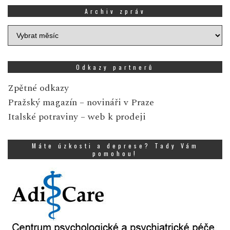
Archiv zpráv
Archiv
zpráv
Odkazy partnerů
Zpětné odkazy
Pražský magazín
– novináři v Praze
Italské potraviny
– web k prodeji
Máte úzkosti a deprese? Tady Vám
pomohou!