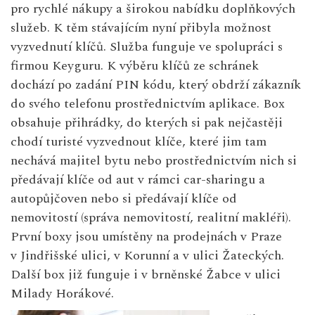
pro rychlé nákupy a širokou nabídku doplňkových
služeb. K těm stávajícím nyní přibyla možnost
vyzvednutí klíčů. Služba funguje ve spolupráci s
firmou Keyguru. K výběru klíčů ze schránek
dochází po zadání PIN kódu, který obdrží zákazník
do svého telefonu prostřednictvím aplikace. Box
obsahuje přihrádky, do kterých si pak nejčastěji
chodí turisté vyzvednout klíče, které jim tam
nechává majitel bytu nebo prostřednictvím nich si
předávají klíče od aut v rámci car-sharingu a
autopůjčoven nebo si předávají klíče od
nemovitostí (správa nemovitostí, realitní makléři).
První boxy jsou umístěny na prodejnách v Praze
v Jindřišské ulici, v Korunní a v ulici Žateckých.
Další box již funguje i v brněnské Žabce v ulici
Milady Horákové.