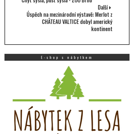
Chyť sysla, pusť sysla - ZOO Brno
Další
Úspěch na mezinárodní výstavě: Merlot z
CHÂTEAU VALTICE dobyl americký
kontinent
E-shop s nábytkem