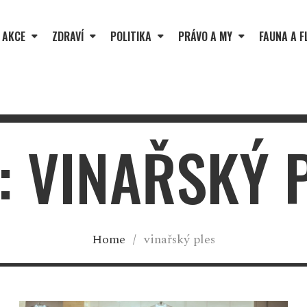
 AKCE
ZDRAVÍ
POLITIKA
PRÁVO A MY
FAUNA A F
: VINAŘSKÝ 
Home
/
vinařský ples