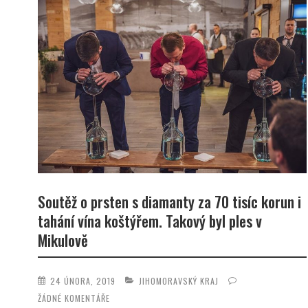
Soutěž o prsten s diamanty za 70 tisíc korun i
tahání vína koštýřem. Takový byl ples v
Mikulově
24 ÚNORA, 2019
JIHOMORAVSKÝ KRAJ
ŽÁDNÉ KOMENTÁŘE