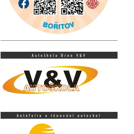
Autoškola Brno V&V
Autofolie a tónování autoskel