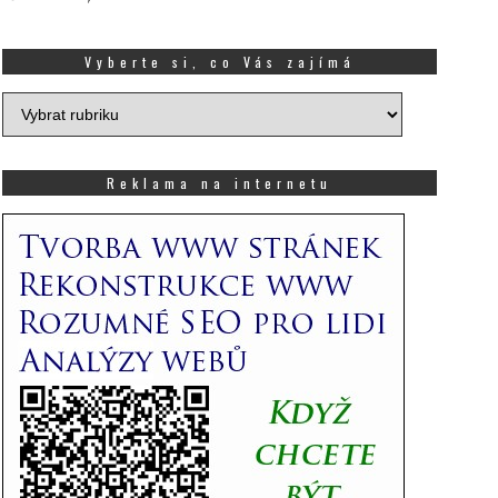
Vyberte si, co Vás zajímá
Vyberte
si,
co
Vás
Reklama na internetu
zajímá